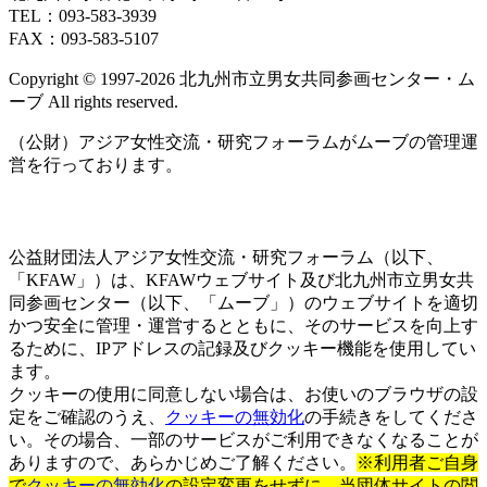
TEL：093‐583‐3939
FAX：093‐583‐5107
Copyright © 1997‐2026 北九州市立男女共同参画センター・ム
ーブ All rights reserved.
（公財）アジア女性交流・研究フォーラムがムーブの管理運
営を行っております。
公益財団法人アジア女性交流・研究フォーラム（以下、
「KFAW」）は、KFAWウェブサイト及び北九州市立男女共
同参画センター（以下、「ムーブ」）のウェブサイトを適切
かつ安全に管理・運営するとともに、そのサービスを向上す
るために、IPアドレスの記録及びクッキー機能を使用してい
ます。
クッキーの使用に同意しない場合は、お使いのブラウザの設
定をご確認のうえ、
クッキーの無効化
の手続きをしてくださ
い。その場合、一部のサービスがご利用できなくなることが
ありますので、あらかじめご了解ください。
※利用者ご自身
で
クッキーの無効化
の設定変更をせずに、当団体サイトの閲