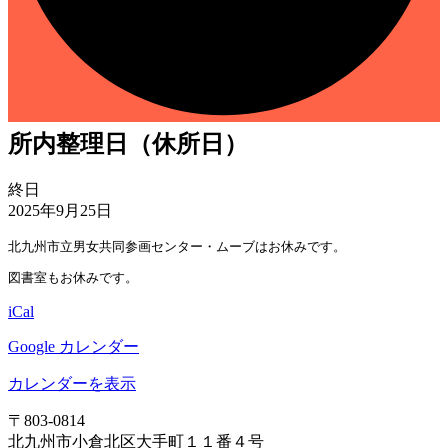
所内整理日（休所日）
所
終日
内
2025年9月25日
整
北九州市立男女共同参画センター・ムーブはお休みです。
理
日
図書室もお休みです。
（休
iCal
所
日）
Google カレンダー
カレンダーを表示
〒803‐0814
北九州市小倉北区大手町１１番４号