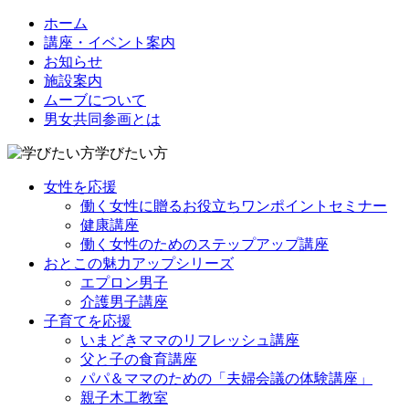
ホーム
講座・イベント案内
お知らせ
施設案内
ムーブについて
男女共同参画とは
学びたい方
女性を応援
働く女性に贈るお役立ちワンポイントセミナー
健康講座
働く女性のためのステップアップ講座
おとこの魅力アップシリーズ
エプロン男子
介護男子講座
子育てを応援
いまどきママのリフレッシュ講座
父と子の食育講座
パパ＆ママのための「夫婦会議の体験講座」
親子木工教室