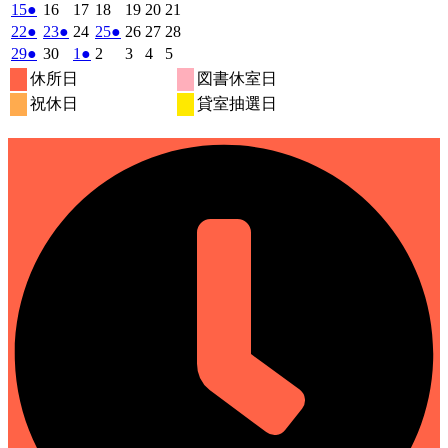
9
9
9
9
9
9
9
の
年
件
年
年
年
年
年
年
2025
(1
2025
2025
2025
2025
2025
2025
15
●
16
17
18
19
20
21
月
月
月
月
月
月
月
9
イ
9
9
9
9
9
9
の
年
件
年
年
年
年
年
年
2025
(1
2025
(1
2025
2025
(1
2025
2025
2025
22
●
23
●
24
25
●
26
27
28
1
2
3
4
5
6
7
月
月
月
月
月
月
月
ベ
9
イ
9
9
9
9
9
9
の
年
件
年
件
年
年
件
年
年
年
2025
(1
2025
2025
(1
2025
2025
2025
2025
29
●
30
1
●
2
3
4
5
日
日
日
日
日
日
日
8
9
10
11
12
13
14
月
月
月
月
月
月
月
ン
ベ
9
イ
9
9
9
9
9
9
の
の
の
年
件
年
年
件
年
年
年
年
休所日
図書休室日
日
日
日
日
日
日
日
15
16
17
18
19
20
21
月
ト)
月
月
月
月
月
月
ン
ベ
9
イ
9
イ
10
10
イ
10
10
10
の
の
祝休日
貸室抽選日
日
日
日
日
日
日
日
22
23
24
25
26
27
28
月
ト)
月
月
月
月
月
月
ン
ベ
ベ
ベ
イ
イ
日
日
日
日
日
日
日
29
30
1
2
3
4
5
ト)
ン
ン
ン
ベ
ベ
日
日
日
日
日
日
日
ト)
ト)
ト)
ン
ン
ト)
ト)