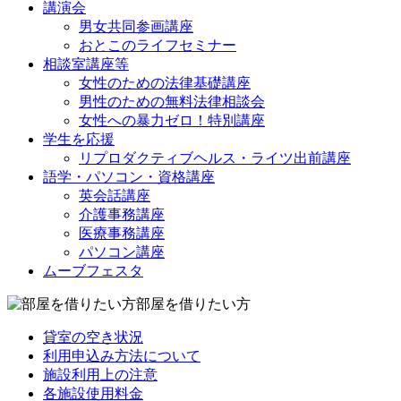
講演会
男女共同参画講座
おとこのライフセミナー
相談室講座等
女性のための法律基礎講座
男性のための無料法律相談会
女性への暴力ゼロ！特別講座
学生を応援
リプロダクティブヘルス・ライツ出前講座
語学・パソコン・資格講座
英会話講座
介護事務講座
医療事務講座
パソコン講座
ムーブフェスタ
部屋を借りたい方
貸室の空き状況
利用申込み方法について
施設利用上の注意
各施設使用料金