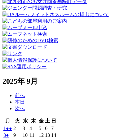
2025年 9月
前へ
本日
次へ
月
火
水
木
金
土
日
月
火
水
木
金
土
日
曜
曜
曜
曜
曜
曜
曜
2025
(2
2025
2025
2025
2025
2025
2025
1
●●
2
3
4
5
6
7
日
日
日
日
日
日
日
年
件
年
年
年
年
年
年
2025
(1
2025
2025
2025
2025
2025
2025
8
●
9
10
11
12
13
14