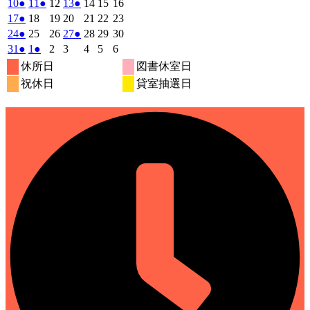
年
件
年
年
年
年
年
年
2026
(1
2026
(1
2026
2026
(1
2026
2026
2026
10
●
11
●
12
13
●
14
15
16
月
月
月
月
月
月
月
8
イ
8
8
8
イ
8
8
イ
8
の
年
件
年
件
年
年
件
年
年
年
2026
(1
2026
2026
2026
2026
2026
2026
17
●
18
19
20
21
22
23
27
28
29
30
31
1
2
月
月
月
月
月
月
月
ベ
ベ
ベ
8
イ
8
8
8
8
8
8
の
の
の
年
件
年
年
年
年
年
年
2026
(1
2026
2026
2026
(1
2026
2026
2026
24
●
25
26
27
●
28
29
30
日
日
日
日
日
日
日
3
4
5
6
7
8
9
月
月
月
月
月
月
月
ン
ン
ン
ベ
8
イ
8
イ
8
8
イ
8
8
8
の
年
件
年
年
年
件
年
年
年
2026
(1
2026
(1
2026
2026
2026
2026
2026
31
●
1
●
2
3
4
5
6
日
日
日
日
日
日
日
10
11
12
13
14
15
16
月
ト)
月
月
月
ト)
月
月
ト)
月
ン
ベ
ベ
ベ
8
イ
8
8
8
8
8
8
の
の
年
件
年
件
年
年
年
年
年
休所日
図書休室日
日
日
日
日
日
日
日
17
18
19
20
21
22
23
月
ト)
月
月
月
月
月
月
ン
ン
ン
ベ
8
イ
9
9
9
イ
9
9
9
の
の
祝休日
貸室抽選日
日
日
日
日
日
日
日
24
25
26
27
28
29
30
月
ト)
月
ト)
月
月
ト)
月
月
月
ン
ベ
ベ
イ
イ
日
日
日
日
日
日
日
31
1
2
3
4
5
6
ト)
ン
ン
ベ
ベ
日
日
日
日
日
日
日
ト)
ト)
ン
ン
ト)
ト)