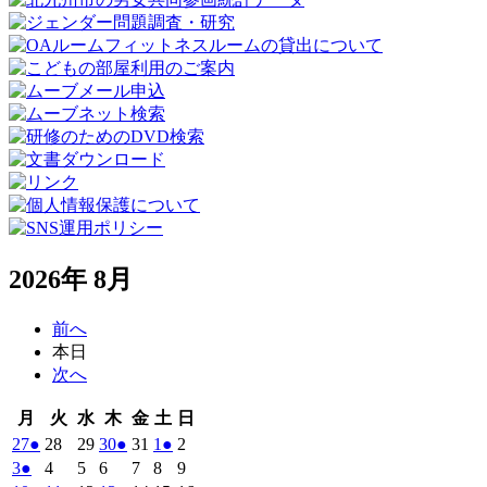
2026年 8月
前へ
本日
次へ
月
火
水
木
金
土
日
月
火
水
木
金
土
日
曜
曜
曜
曜
曜
曜
曜
2026
(1
2026
2026
2026
(1
2026
2026
(1
2026
27
●
28
29
30
●
31
1
●
2
日
日
日
日
日
日
日
年
件
年
年
年
件
年
年
件
年
2026
(1
2026
2026
2026
2026
2026
2026
3
●
4
5
6
7
8
9
7
7
7
7
7
8
8
の
の
の