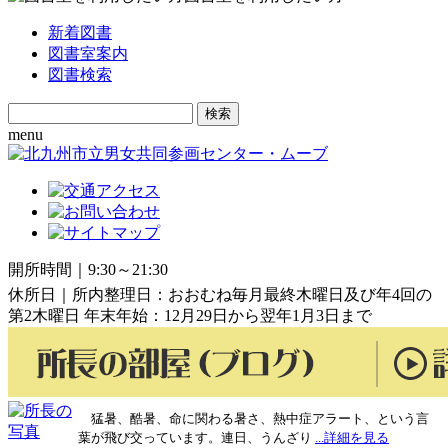
新着図書
図書室案内
図書検索
Search
for:
menu
開所時間｜9:30～21:30
休所日｜所内整理日：おおむね毎月最終木曜日及び年4回の
第2木曜日 年末年始：12月29日から翌年1月3日まで
猛暑、酷暑、命に関わる暑さ、熱中症アラート、という言
葉が飛び交っています。連日、うんざり
...詳細を見る