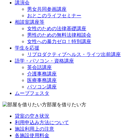
講演会
男女共同参画講座
おとこのライフセミナー
相談室講座等
女性のための法律基礎講座
男性のための無料法律相談会
女性への暴力ゼロ！特別講座
学生を応援
リプロダクティブヘルス・ライツ出前講座
語学・パソコン・資格講座
英会話講座
介護事務講座
医療事務講座
パソコン講座
ムーブフェスタ
部屋を借りたい方
貸室の空き状況
利用申込み方法について
施設利用上の注意
各施設使用料金