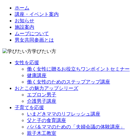
ホーム
講座・イベント案内
お知らせ
施設案内
ムーブについて
男女共同参画とは
学びたい方
女性を応援
働く女性に贈るお役立ちワンポイントセミナー
健康講座
働く女性のためのステップアップ講座
おとこの魅力アップシリーズ
エプロン男子
介護男子講座
子育てを応援
いまどきママのリフレッシュ講座
父と子の食育講座
パパ＆ママのための「夫婦会議の体験講座」
親子木工教室