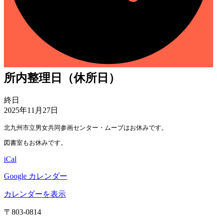
所内整理日（休所日）
所
終日
内
2025年11月27日
整
北九州市立男女共同参画センター・ムーブはお休みです。
理
日
図書室もお休みです。
（休
iCal
所
日）
Google カレンダー
カレンダーを表示
〒803‐0814