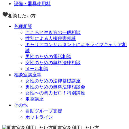
設備・器具使用料
相談したい方
各種相談
こころと生き方の一般相談
性別による人権侵害相談
キャリアコンサルタントによるライフキャリア相
談
男性のための電話相談
女性のための無料法律相談
メール相談
相談室講座等
女性のための法律基礎講座
男性のための無料法律相談会
女性への暴力ゼロ！特別講座
単発講座
その他
自助グループ支援
ホットライン
図書室を利用したい方