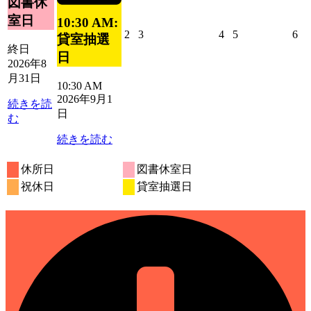
図書休
ト)
日
ン
室日
10:30 AM:
ト)
2026
2026
2026
2026
20
2
3
4
5
6
貸室抽選
年
年
年
年
年
終日
日
9
9
9
9
9
2026年8
月
月
月
月
月
月31日
10:30 AM
2
3
4
5
6
2026年9月1
日
日
日
日
日
続きを読
日
む
続きを読む
休所日
図書休室日
祝休日
貸室抽選日