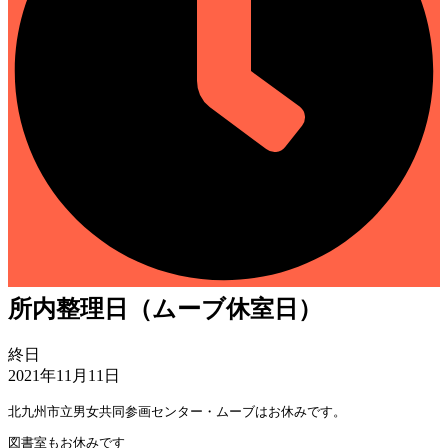
所内整理日（ムーブ休室日）
所
終日
内
2021年11月11日
整
北九州市立男女共同参画センター・ムーブはお休みです。
理
日
図書室もお休みです