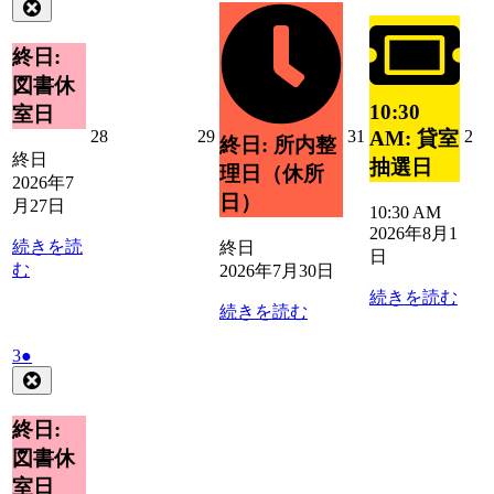
年
件
Close
月
イ
月
イ
7
の
30
ベ
1
ベ
月
日
イ
終日:
ン
日
27
ン
ベ
ト)
図書休
日
ト)
ン
10:30
室日
ト)
2026
2026
2026
20
28
29
31
2
AM: 貸室
終日: 所内整
年
年
年
年
終日
抽選日
理日（休所
7
7
7
8
2026年7
月
月
月
月
日）
月27日
10:30 AM
28
29
31
2
2026年8月1
日
日
日
日
続きを読
終日
日
む
2026年7月30日
続きを読む
続きを読む
2026
(1
3
●
年
件
Close
8
の
月
イ
終日:
3
ベ
図書休
日
ン
室日
ト)