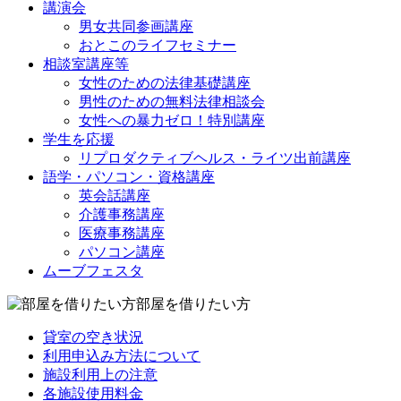
講演会
男女共同参画講座
おとこのライフセミナー
相談室講座等
女性のための法律基礎講座
男性のための無料法律相談会
女性への暴力ゼロ！特別講座
学生を応援
リプロダクティブヘルス・ライツ出前講座
語学・パソコン・資格講座
英会話講座
介護事務講座
医療事務講座
パソコン講座
ムーブフェスタ
部屋を借りたい方
貸室の空き状況
利用申込み方法について
施設利用上の注意
各施設使用料金