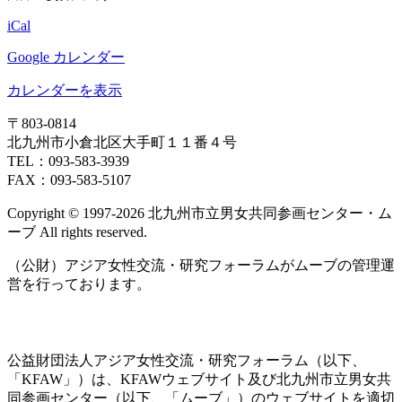
（ム
iCal
ー
ブ
Google カレンダー
休
室
カレンダーを表示
日）
〒803‐0814
北九州市小倉北区大手町１１番４号
TEL：093‐583‐3939
FAX：093‐583‐5107
Copyright © 1997‐2026 北九州市立男女共同参画センター・ム
ーブ All rights reserved.
（公財）アジア女性交流・研究フォーラムがムーブの管理運
営を行っております。
公益財団法人アジア女性交流・研究フォーラム（以下、
「KFAW」）は、KFAWウェブサイト及び北九州市立男女共
同参画センター（以下、「ムーブ」）のウェブサイトを適切