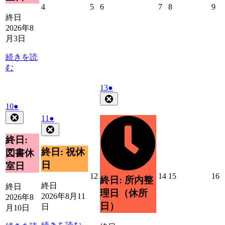
2026
2026
2026
2026
2026
20
4
5
6
7
8
9
年
年
年
年
年
年
終日
8
8
8
8
8
8
2026年8
月
月
月
月
月
月
月3日
4
5
6
7
8
9
日
日
日
日
日
日
続きを読
む
2026
(1
13
●
年
件
Close
2026
(1
10
●
8
の
年
件
Close
月
2026
(1
イ
11
●
8
の
13
年
件
Close
ベ
月
日
イ
8
の
終日:
ン
10
ベ
月
イ
ト)
終日: 祝休
図書休
日
11
ン
ベ
日
室日
日
ト)
ン
2026
2026
2026
2
12
14
15
16
終日: 所内整
ト)
年
年
年
終日
終日
理日（休所
8
8
8
8
2026年8月11
2026年8
月
月
月
日）
日
月10日
12
14
15
1
日
日
日