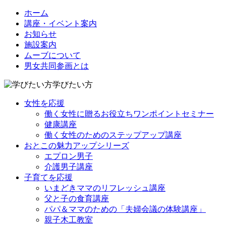
ホーム
講座・イベント案内
お知らせ
施設案内
ムーブについて
男女共同参画とは
学びたい方
女性を応援
働く女性に贈るお役立ちワンポイントセミナー
健康講座
働く女性のためのステップアップ講座
おとこの魅力アップシリーズ
エプロン男子
介護男子講座
子育てを応援
いまどきママのリフレッシュ講座
父と子の食育講座
パパ＆ママのための「夫婦会議の体験講座」
親子木工教室