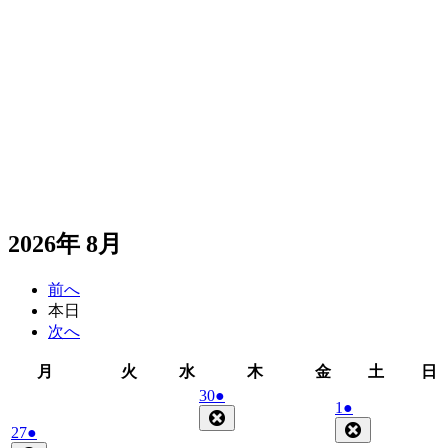
2026年 8月
前へ
本日
次へ
月
火
水
木
金
土
月
火
水
木
金
土
日
曜
曜
曜
曜
曜
曜
2026
(1
30
●
2026
(1
1
●
日
日
日
日
日
日
年
件
Close
年
件
Close
2026
(1
27
●
7
の
8
の