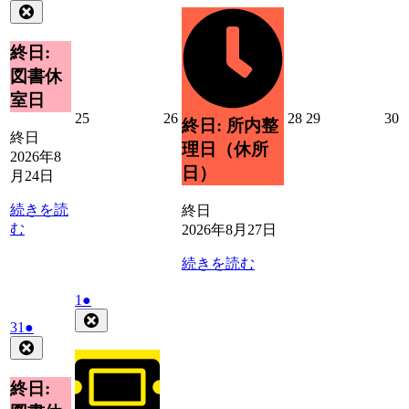
年
件
Close
月
イ
8
の
27
ベ
月
日
イ
終日:
ン
24
ベ
ト)
図書休
日
ン
室日
ト)
2026
2026
2026
2026
2
25
26
28
29
30
終日: 所内整
年
年
年
年
終日
理日（休所
8
8
8
8
8
2026年8
月
月
月
月
日）
月24日
25
26
28
29
3
日
日
日
日
続きを読
終日
む
2026年8月27日
続きを読む
2026
(1
1
●
年
件
Close
2026
(1
31
●
9
の
年
件
Close
月
イ
8
の
1
ベ
月
イ
終日:
日
ン
31
ベ