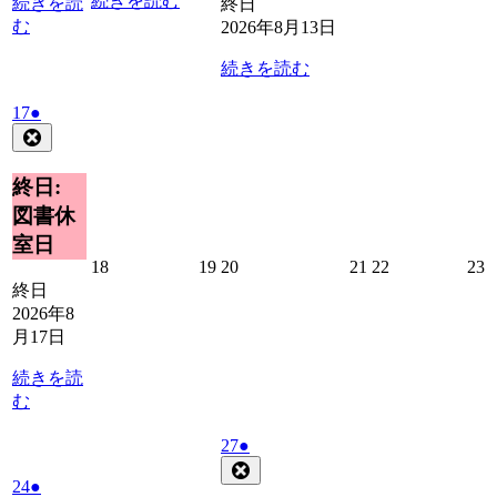
続きを読む
続きを読
終日
む
2026年8月13日
続きを読む
2026
(1
17
●
年
件
Close
8
の
月
イ
終日:
17
ベ
図書休
日
ン
室日
ト)
2026
2026
2026
2026
2026
2
18
19
20
21
22
23
年
年
年
年
年
終日
8
8
8
8
8
8
2026年8
月
月
月
月
月
月17日
18
19
20
21
22
2
日
日
日
日
日
続きを読
む
2026
(1
27
●
年
件
Close
2026
(1
24
●
8
の