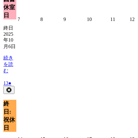
ト)
休室
日
2025
2025
2025
2025
2025
2
7
8
9
10
11
12
年
年
年
年
年
終日
10
10
10
10
10
1
2025
月
月
月
月
月
年10
7
8
9
10
11
1
月6日
日
日
日
日
日
続き
を読
む
2025
(1
13
●
年
件
Close
10
の
月
イ
終
13
ベ
日:
日
ン
祝休
ト)
日