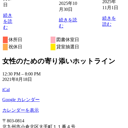
2025年
2025年10
日
日
日
日
日
11月1日
月30日
続き
続きを
続きを読
を読
読む
む
む
休所日
図書休室日
祝休日
貸室抽選日
女性のための寄り添いホットライン
女
12:30 PM
–
8:00 PM
2021年8月18日
性
の
iCal
た
め
Google カレンダー
の
寄
カレンダーを表示
り
〒803‐0814
添
北九州市小倉北区大手町１１番４号
い