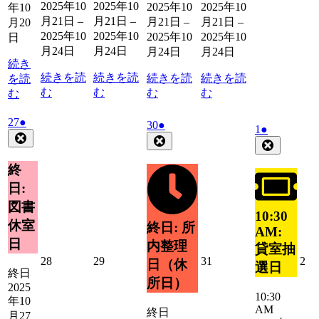
2025年10
2025年10
2025年10
2025年10
年10
月
月21日
–
月21日
–
月21日
–
月21日
–
25
2
月20
日
2025年10
2025年10
2025年10
2025年10
日
月24日
月24日
月24日
月24日
続き
続きを読
続きを読
続きを読
続きを読
を読
む
む
む
む
む
2025
(1
27
●
2025
(1
30
●
2025
(1
1
●
年
件
Close
年
件
Close
年
件
Close
10
の
10
の
11
の
月
イ
月
イ
終
月
イ
27
ベ
30
ベ
1
日:
ベ
日
日
ン
ン
日
ン
図書
ト)
ト)
10:30
ト)
休室
終日: 所
AM:
日
内整理
貸室抽
2025
2025
2025
20
28
29
31
2
日（休
選日
終日
年
年
年
年
所日）
2025
10
10
10
11
10:30
年10
月
月
月
月
AM
終日
28
29
31
2
月27