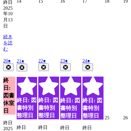
2025
2025
2025
2025
2025
2
14
15
16
17
18
19
終日
年
年
年
年
年
2025
10
10
10
10
10
1
年10
月
月
月
月
月
月13
14
15
16
17
18
1
日
日
日
日
日
日
続き
を読
む
2025
(1
2025
(1
2025
(1
2025
(1
20
●
2025
(1
22
●
23
●
24
●
21
●
年
件
年
件
年
件
年
件
年
件
Close
Close
Close
Close
Close
10
10
10
10
の
10
の
の
の
の
月
月
月
月
月
イ
イ
イ
イ
イ
終
20
22
23
24
21
ベ
ベ
ベ
ベ
ベ
日:
日
日
日
日
日
ン
ン
ン
ン
ン
図書
ト)
ト)
ト)
ト)
ト)
終日: 図
終日: 図
終日: 図
終日: 図
休室
書特別
書特別
書特別
書特別
日
整理日
整理日
整理日
整理日
2025
2
25
26
終日
年
終日
終日
終日
終日
2025
10
1