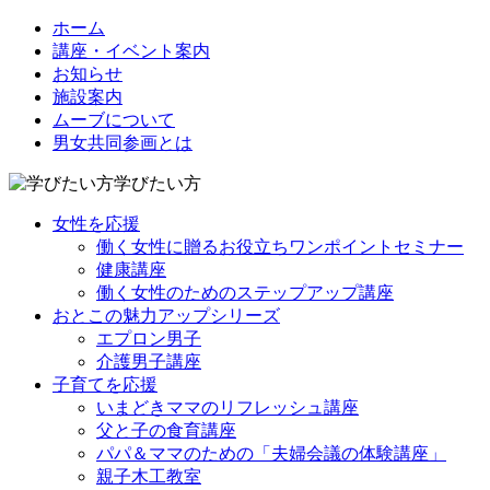
ホーム
講座・イベント案内
お知らせ
施設案内
ムーブについて
男女共同参画とは
学びたい方
女性を応援
働く女性に贈るお役立ちワンポイントセミナー
健康講座
働く女性のためのステップアップ講座
おとこの魅力アップシリーズ
エプロン男子
介護男子講座
子育てを応援
いまどきママのリフレッシュ講座
父と子の食育講座
パパ＆ママのための「夫婦会議の体験講座」
親子木工教室