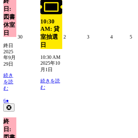
終
29
1
ベ
ベ
日:
日
日
ン
ン
図書
ト)
ト)
10:30
休室
AM: 貸
日
室抽選
2025
2025
2025
2025
20
30
2
3
4
5
年
年
年
年
年
日
終日
9
10
10
10
10
2025
月
月
月
月
月
10:30 AM
年9月
30
2
3
4
5
2025年10
29日
日
日
日
日
日
月1日
続き
続きを読
を読
む
む
2025
(1
6
●
年
件
Close
10
の
月
イ
終
6
ベ
日:
日
ン
図書