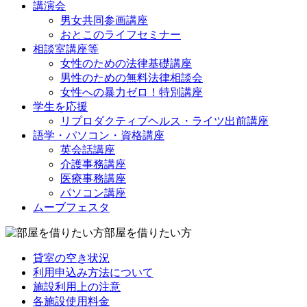
講演会
男女共同参画講座
おとこのライフセミナー
相談室講座等
女性のための法律基礎講座
男性のための無料法律相談会
女性への暴力ゼロ！特別講座
学生を応援
リプロダクティブヘルス・ライツ出前講座
語学・パソコン・資格講座
英会話講座
介護事務講座
医療事務講座
パソコン講座
ムーブフェスタ
部屋を借りたい方
貸室の空き状況
利用申込み方法について
施設利用上の注意
各施設使用料金