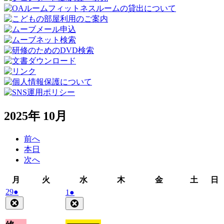
2025年 10月
前へ
本日
次へ
月
火
水
木
金
土
月
火
水
木
金
土
日
曜
曜
曜
曜
曜
曜
2025
(1
29
●
2025
(1
1
●
日
日
日
日
日
日
年
件
年
件
Close
Close
9
の
10
の
月
月
イ
イ