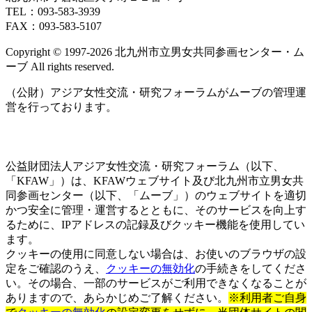
TEL：093‐583‐3939
ホ
FAX：093‐583‐5107
ッ
ト
Copyright © 1997‐2026 北九州市立男女共同参画センター・ム
ラ
ーブ All rights reserved.
イ
ン
（公財）アジア女性交流・研究フォーラムがムーブの管理運
営を行っております。
公益財団法人アジア女性交流・研究フォーラム（以下、
「KFAW」）は、KFAWウェブサイト及び北九州市立男女共
同参画センター（以下、「ムーブ」）のウェブサイトを適切
かつ安全に管理・運営するとともに、そのサービスを向上す
るために、IPアドレスの記録及びクッキー機能を使用してい
ます。
クッキーの使用に同意しない場合は、お使いのブラウザの設
定をご確認のうえ、
クッキーの無効化
の手続きをしてくださ
い。その場合、一部のサービスがご利用できなくなることが
ありますので、あらかじめご了解ください。
※利用者ご自身