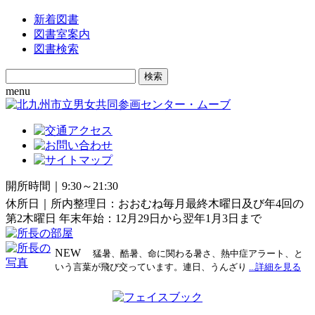
新着図書
図書室案内
図書検索
Search
for:
menu
開所時間｜9:30～21:30
休所日｜所内整理日：おおむね毎月最終木曜日及び年4回の
第2木曜日 年末年始：12月29日から翌年1月3日まで
NEW
猛暑、酷暑、命に関わる暑さ、熱中症アラート、と
いう言葉が飛び交っています。連日、うんざり
...詳細を見る