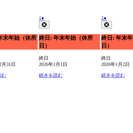
日
日
2026
(1
2026
(1
1
●
2
●
年
件
年
件
e
Close
Close
1
1
の
の
月
月
イ
イ
 年末年始（休所
終日: 年末年始（休所
終日: 年末
1
2
ベ
ベ
日）
日）
日
日
ン
ン
ト)
ト)
終日
終日
12月31日
2026年1月1日
2026年1月2日
読む
続きを読む
続きを読む