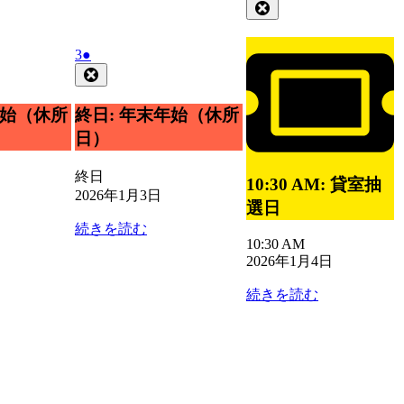
日
日
日
年
件
Close
1
の
月
イ
2026
(1
3
●
4
ベ
年
件
Close
日
ン
1
の
ト)
月
イ
年始（休所
終日: 年末年始（休所
3
ベ
日）
日
ン
ト)
終日
10:30 AM: 貸室抽
2026年1月3日
選日
続きを読む
10:30 AM
2026年1月4日
続きを読む