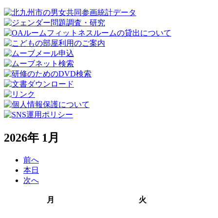
2026年 1月
前へ
本日
次へ
月
火
月
火
曜
曜