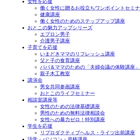
女性を応援
プ
働く女性に贈るお役立ちワンポイントセミナ
健康講座
働く女性のためのステップアップ講座
おとこの魅力アップシリーズ
エプロン男子
介護男子講座
子育てを応援
いまどきママのリフレッシュ講座
父と子の食育講座
パパ＆ママのための「夫婦会議の体験講座」
親子木工教室
講演会
男女共同参画講座
おとこのライフセミナー
相談室講座等
女性のための法律基礎講座
男性のための無料法律相談会
女性への暴力ゼロ！特別講座
学生を応援
リプロダクティブヘルス・ライツ出前講座
語学・パソコン・資格講座