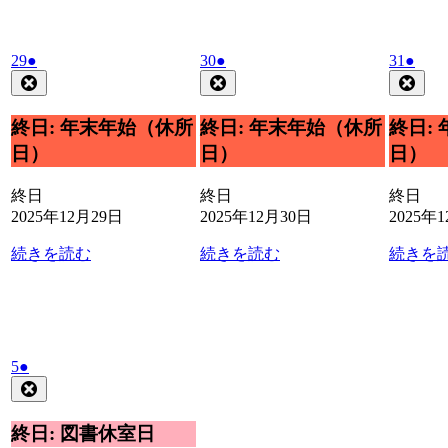
日
日
2025
(1
2025
(1
2025
(1
29
●
30
●
31
●
年
件
年
件
年
件
Close
Close
Clos
12
12
12
の
の
の
月
月
月
イ
イ
イ
終日: 年末年始（休所
終日: 年末年始（休所
終日:
29
30
31
ベ
ベ
ベ
日）
日）
日）
日
日
日
ン
ン
ン
ト)
ト)
ト)
終日
終日
終日
2025年12月29日
2025年12月30日
2025年
続きを読む
続きを読む
続きを
2026
(1
5
●
年
件
Close
1
の
月
イ
終日: 図書休室日
5
ベ