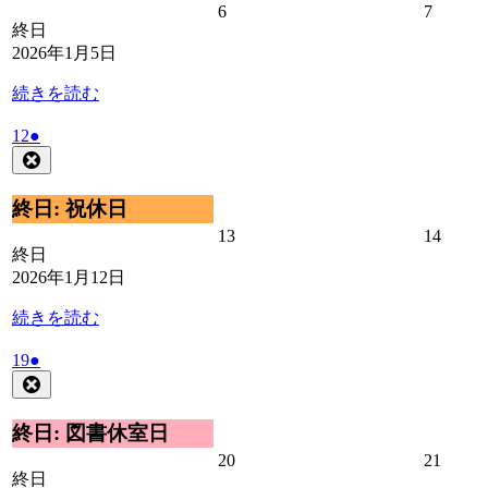
2026
2026
6
7
日
ン
終日
年
年
ト)
2026年1月5日
1
1
月
月
続きを読む
6
7
日
日
2026
(1
12
●
年
件
Close
1
の
月
イ
終日: 祝休日
12
ベ
2026
2026
13
14
日
ン
終日
年
年
ト)
2026年1月12日
1
1
月
月
続きを読む
13
14
日
日
2026
(1
19
●
年
件
Close
1
の
月
イ
終日: 図書休室日
19
ベ
2026
2026
20
21
日
ン
終日
年
年