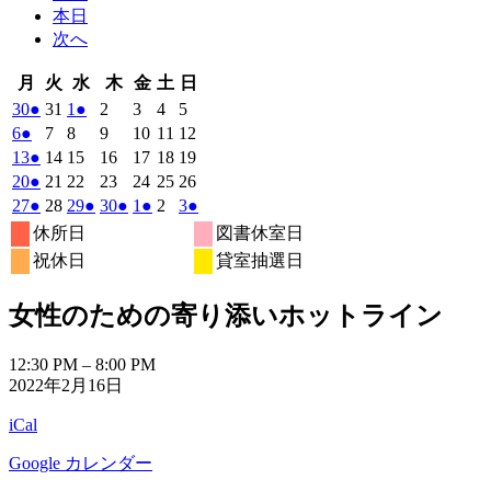
本日
次へ
月
火
水
木
金
土
日
月
火
水
木
金
土
日
曜
曜
曜
曜
曜
曜
曜
2026
(1
2026
2026
(1
2026
2026
2026
2026
30
●
31
1
●
2
3
4
5
日
日
日
日
日
日
日
年
件
年
年
件
年
年
年
年
2026
(1
2026
2026
2026
2026
2026
2026
6
●
7
8
9
10
11
12
3
3
4
4
4
4
4
の
の
年
件
年
年
年
年
年
年
2026
(1
2026
2026
2026
2026
2026
2026
13
●
14
15
16
17
18
19
月
月
月
月
月
月
月
4
イ
4
4
イ
4
4
4
4
の
年
件
年
年
年
年
年
年
2026
(1
2026
2026
2026
2026
2026
2026
20
●
21
22
23
24
25
26
30
31
1
2
3
4
5
月
月
月
月
月
月
月
ベ
ベ
4
イ
4
4
4
4
4
4
の
年
件
年
年
年
年
年
年
2026
(1
2026
2026
(1
2026
(1
2026
(1
2026
2026
(1
27
●
28
29
●
30
●
1
●
2
3
●
日
日
日
日
日
日
日
6
7
8
9
10
11
12
月
月
月
月
月
月
月
ン
ン
ベ
4
イ
4
4
4
4
4
4
の
年
件
年
年
件
年
件
年
件
年
年
件
休所日
図書休室日
日
日
日
日
日
日
日
13
14
15
16
17
18
19
月
ト)
月
月
ト)
月
月
月
月
ン
ベ
4
イ
4
4
4
5
5
5
の
の
の
の
の
祝休日
貸室抽選日
日
日
日
日
日
日
日
20
21
22
23
24
25
26
月
ト)
月
月
月
月
月
月
ン
ベ
イ
イ
イ
イ
イ
日
日
日
日
日
日
日
27
28
29
30
1
2
3
ト)
ン
ベ
ベ
ベ
ベ
ベ
女性のための寄り添いホットライン
日
日
日
日
日
日
日
ト)
ン
ン
ン
ン
ン
ト)
ト)
ト)
ト)
ト)
女
12:30 PM
–
8:00 PM
2022年2月16日
性
の
iCal
た
め
Google カレンダー
の