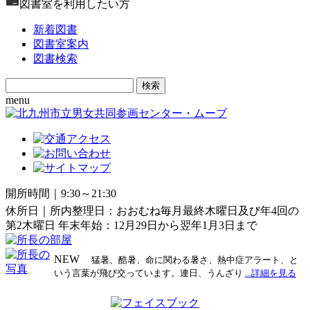
図書室を利用したい方
新着図書
図書室案内
図書検索
Search
for:
menu
開所時間｜9:30～21:30
休所日｜所内整理日：おおむね毎月最終木曜日及び年4回の
第2木曜日 年末年始：12月29日から翌年1月3日まで
NEW
猛暑、酷暑、命に関わる暑さ、熱中症アラート、と
いう言葉が飛び交っています。連日、うんざり
...詳細を見る