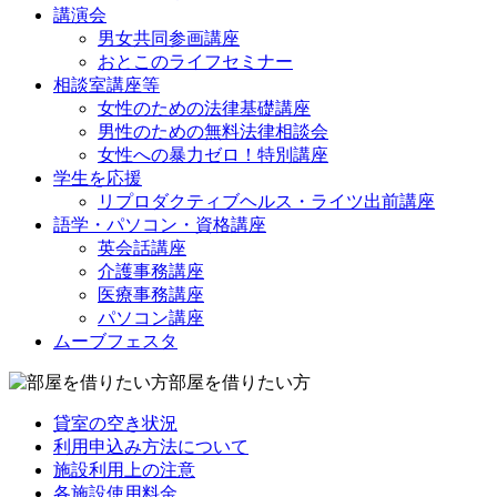
講演会
男女共同参画講座
おとこのライフセミナー
相談室講座等
女性のための法律基礎講座
男性のための無料法律相談会
女性への暴力ゼロ！特別講座
学生を応援
リプロダクティブヘルス・ライツ出前講座
語学・パソコン・資格講座
英会話講座
介護事務講座
医療事務講座
パソコン講座
ムーブフェスタ
部屋を借りたい方
貸室の空き状況
利用申込み方法について
施設利用上の注意
各施設使用料金