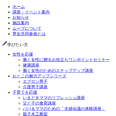
ホーム
講座・イベント案内
お知らせ
施設案内
ムーブについて
男女共同参画とは
学びたい方
女性を応援
働く女性に贈るお役立ちワンポイントセミナー
健康講座
働く女性のためのステップアップ講座
おとこの魅力アップシリーズ
エプロン男子
介護男子講座
子育てを応援
いまどきママのリフレッシュ講座
父と子の食育講座
パパ＆ママのための「夫婦会議の体験講座」
親子木工教室