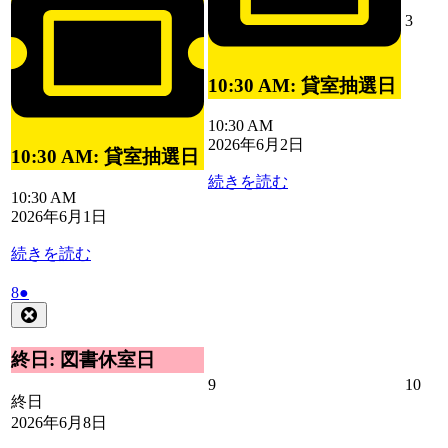
2026
3
年
6
月
10:30 AM: 貸室抽選日
3
日
10:30 AM
2026年6月2日
10:30 AM: 貸室抽選日
続きを読む
10:30 AM
2026年6月1日
続きを読む
2026
(1
8
●
年
件
Close
6
の
月
イ
終日: 図書休室日
8
ベ
2026
202
9
10
日
ン
終日
年
年
ト)
2026年6月8日
6
6
月
月