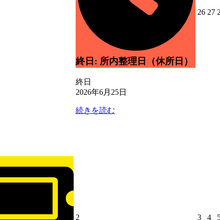
6
202
2
26
27
年
6
6
月
26
2
日
終日: 所内整理日（休所日）
終日
2026年6月25日
続きを読む
ose
2026
2026
20
2
3
4