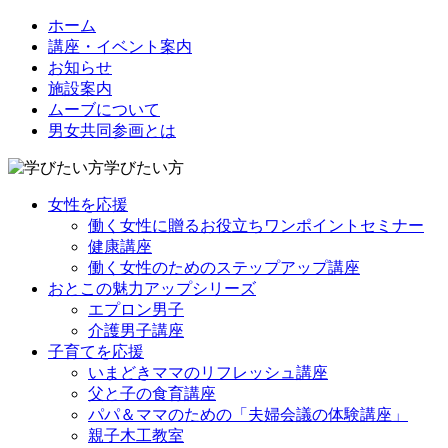
ホーム
講座・イベント案内
お知らせ
施設案内
ムーブについて
男女共同参画とは
学びたい方
女性を応援
働く女性に贈るお役立ちワンポイントセミナー
健康講座
働く女性のためのステップアップ講座
おとこの魅力アップシリーズ
エプロン男子
介護男子講座
子育てを応援
いまどきママのリフレッシュ講座
父と子の食育講座
パパ＆ママのための「夫婦会議の体験講座」
親子木工教室