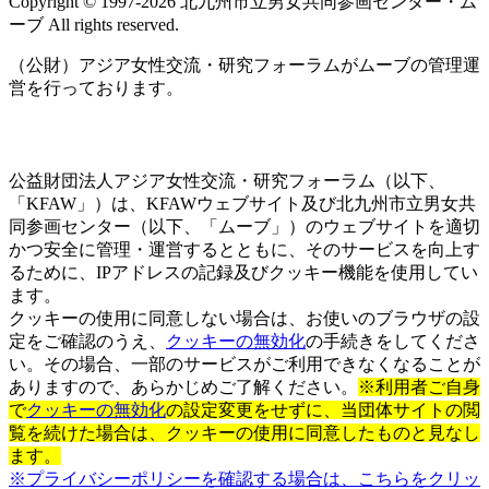
Copyright © 1997‐2026 北九州市立男女共同参画センター・ム
ラ
ーブ All rights reserved.
イ
ン
（公財）アジア女性交流・研究フォーラムがムーブの管理運
営を行っております。
公益財団法人アジア女性交流・研究フォーラム（以下、
「KFAW」）は、KFAWウェブサイト及び北九州市立男女共
同参画センター（以下、「ムーブ」）のウェブサイトを適切
かつ安全に管理・運営するとともに、そのサービスを向上す
るために、IPアドレスの記録及びクッキー機能を使用してい
ます。
クッキーの使用に同意しない場合は、お使いのブラウザの設
定をご確認のうえ、
クッキーの無効化
の手続きをしてくださ
い。その場合、一部のサービスがご利用できなくなることが
ありますので、あらかじめご了解ください。
※利用者ご自身
で
クッキーの無効化
の設定変更をせずに、当団体サイトの閲
覧を続けた場合は、クッキーの使用に同意したものと見なし
ます。
※プライバシーポリシーを確認する場合は、こちらをクリッ