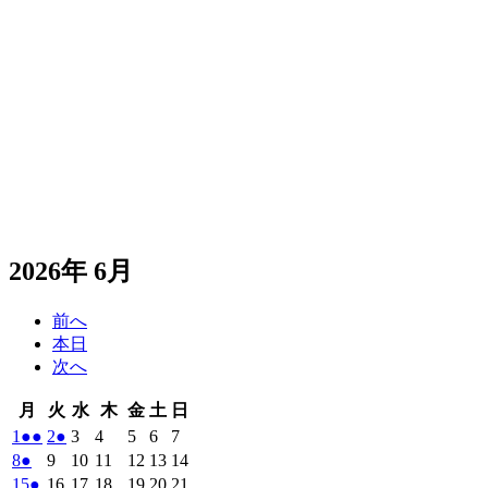
2026年 6月
前へ
本日
次へ
月
火
水
木
金
土
日
月
火
水
木
金
土
日
曜
曜
曜
曜
曜
曜
曜
2026
(2
2026
(1
2026
2026
2026
2026
2026
1
●●
2
●
3
4
5
6
7
日
日
日
日
日
日
日
年
件
年
件
年
年
年
年
年
2026
(1
2026
2026
2026
2026
2026
2026
8
●
9
10
11
12
13
14
6
6
6
6
6
6
6
の
の
年
件
年
年
年
年
年
年
2026
(1
2026
2026
2026
2026
2026
2026
15
●
16
17
18
19
20
21