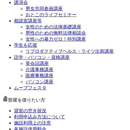
講演会
男女共同参画講座
おとこのライフセミナー
相談室講座等
女性のための法律基礎講座
男性のための無料法律相談会
女性への暴力ゼロ！特別講座
学生を応援
リプロダクティブヘルス・ライツ出前講座
語学・パソコン・資格講座
英会話講座
介護事務講座
医療事務講座
パソコン講座
ムーブフェスタ
部屋を借りたい方
貸室の空き状況
利用申込み方法について
施設利用上の注意
各施設使用料金