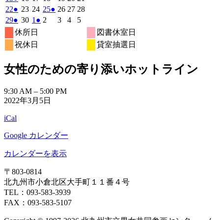
月
月
月
月
月
月
月
6
イ
6
イ
6
6
6
6
6
の
年
件
年
年
年
年
年
年
2026
(1
2026
2026
2026
(1
2026
2026
2026
22
●
23
24
25
●
26
27
28
1
2
3
4
5
6
7
月
月
月
月
月
月
月
ベ
ベ
6
イ
6
6
6
6
6
6
の
年
件
年
年
年
件
年
年
年
2026
(1
2026
2026
(1
2026
2026
2026
2026
29
●
30
1
●
2
3
4
5
日
日
日
日
日
日
日
8
9
10
11
12
13
14
月
月
月
月
月
月
月
ン
ン
ベ
6
イ
6
6
6
6
6
6
の
の
年
件
年
年
件
年
年
年
年
休所日
図書休室日
日
日
日
日
日
日
日
15
16
17
18
19
20
21
月
ト)
月
ト)
月
月
月
月
月
ン
ベ
6
イ
6
7
7
イ
7
7
7
の
の
祝休日
貸室抽選日
日
日
日
日
日
日
日
22
23
24
25
26
27
28
月
ト)
月
月
月
月
月
月
ン
ベ
ベ
イ
イ
日
日
日
日
日
日
日
29
30
1
2
3
4
5
ト)
ン
ン
ベ
ベ
女性のための寄り添いホットライン
日
日
日
日
日
日
日
ト)
ト)
ン
ン
ト)
ト)
女
9:30 AM
–
5:00 PM
2022年3月5日
性
の
iCal
た
め
Google カレンダー
の
寄
カレンダーを表示
り
〒803‐0814
添
北九州市小倉北区大手町１１番４号
い
TEL：093‐583‐3939
ホ
FAX：093‐583‐5107
ッ
ト