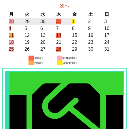
次へ
月
火
水
木
金
土
日
月
火
水
木
金
土
日
曜
曜
曜
曜
曜
曜
曜
2025
(1
2025
2025
2025
(1
2025
(1
2025
2025
28
29
30
31
1
2
3
日
日
日
日
日
日
日
2025
(1
年
件
2025
年
2025
年
2025
年
件
年
件
2025
年
2025
年
2025
4
5
6
7
8
9
10
年
件
7
の
2025
(1
年
7
2025
年
7
2025
年
7
の
2025
(1
8
の
年
2025
8
年
2025
8
年
2025
11
12
13
14
15
16
17
8
の
月
イ
年
件
2025
(1
8
月
年
2025
8
月
年
2025
8
月
イ
年
件
2025
月
イ
8
年
2025
月
8
年
2025
月
8
年
2025
18
19
20
21
22
23
24
月
イ
28
ベ
8
の
年
件
2025
(1
月
29
8
年
2025
月
30
8
年
2025
月
31
ベ
8
の
年
2025
(1
1
ベ
月
8
年
2025
2
月
8
年
2025
3
月
8
年
2025
25
26
27
28
29
30
31
4
ベ
日
ン
月
イ
8
の
年
件
5
日
月
8
年
6
日
月
8
年
7
日
ン
月
イ
8
年
件
日
ン
8
月
8
年
日
9
月
8
年
日
10
月
8
年
休所日
図書休室日
日
ン
ト)
11
ベ
月
イ
8
の
日
12
月
8
日
13
月
8
日
ト)
14
ベ
月
8
の
ト)
日
15
月
8
日
16
月
8
日
17
月
8
祝休日
貸室抽選日
ト)
日
ン
18
ベ
月
イ
日
19
月
日
20
月
日
ン
21
月
イ
日
22
月
日
23
月
日
24
月
ト)
日
ン
25
ベ
日
26
日
27
ト)
日
28
ベ
日
29
日
30
日
31
ト)
日
ン
日
日
日
ン
日
日
日
ト)
ト)