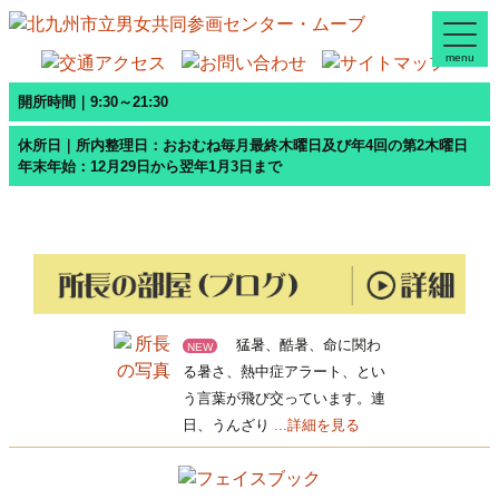
menu
開所時間｜9:30～21:30
休所日｜所内整理日：おおむね毎月最終木曜日及び年4回の第2木曜日
年末年始：12月29日から翌年1月3日まで
猛暑、酷暑、命に関わ
NEW
る暑さ、熱中症アラート、とい
う言葉が飛び交っています。連
日、うんざり
...詳細を見る