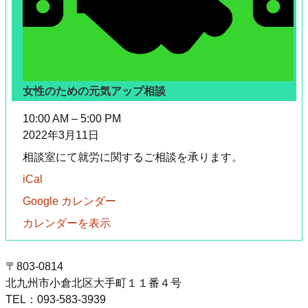
女性のための元気アップ相談
女
10:00 AM
–
5:00 PM
性
2022年3月11日
の
相談室にて就労に関するご相談を承ります。
た
iCal
め
の
Google カレンダー
元
カレンダーを表示
気
ア
ッ
〒803‐0814
プ
北九州市小倉北区大手町１１番４号
相
TEL：093‐583‐3939