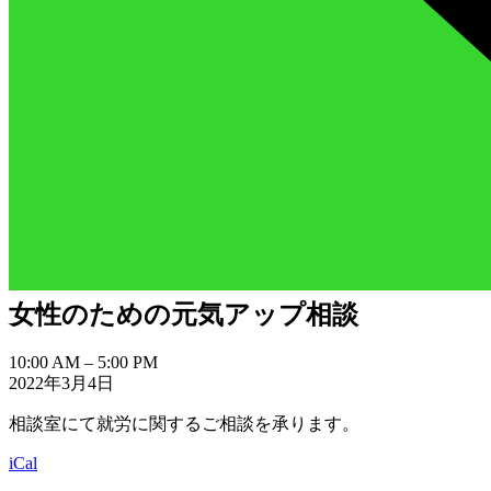
女性のための元気アップ相談
女
10:00 AM
–
5:00 PM
2022年3月4日
性
の
相談室にて就労に関するご相談を承ります。
た
め
iCal
の