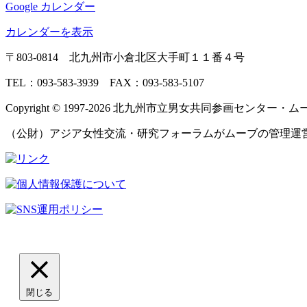
元
Google カレンダー
気
カレンダーを表示
ア
ッ
〒803‐0814 北九州市小倉北区大手町１１番４号
プ
相
TEL：093‐583‐3939 FAX：093‐583‐5107
談
Copyright © 1997‐2026 北九州市立男女共同参画センター・ムーブ All 
（公財）アジア女性交流・研究フォーラムがムーブの管理運
閉じる