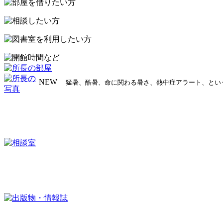
プ
NEW
猛暑、酷暑、命に関わる暑さ、熱中症アラート、とい