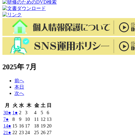
2025年 7月
前へ
本日
次へ
月
火
水
木
金
土
日
月
火
水
木
金
土
日
曜
曜
曜
曜
曜
曜
曜
2025
(1
2025
(1
2025
2025
2025
2025
2025
30
●
1
●
2
3
4
5
6
日
日
日
日
日
日
日
年
件
年
件
年
年
年
年
年
2025
(1
2025
2025
2025
2025
2025
2025
7
●
8
9
10
11
12
13
6
7
7
7
7
7
7
の
の
年
件
年
年
年
年
年
年
2025
(1
2025
2025
2025
2025
2025
2025
14
●
15
16
17
18
19
20
月
月
月
月
月
月
月
7
イ
7
イ
7
7
7
7
7
の
年
件
年
年
年
年
年
年
2025
(1
2025
2025
2025
2025
2025
2025
21
●
22
23
24
25
26
27