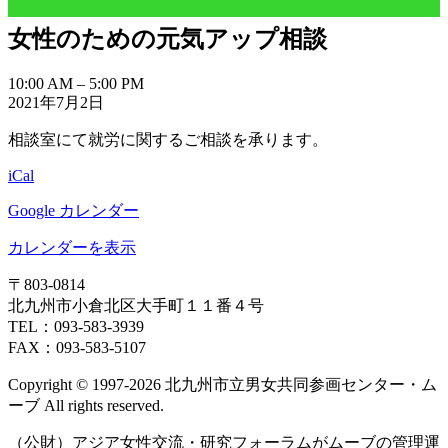
女性のための元気アップ相談
女
10:00 AM
–
5:00 PM
2021年7月2日
性
の
相談室にて就労に関するご相談を承ります。
た
め
iCal
の
元
Google カレンダー
気
カレンダーを表示
ア
ッ
〒803‐0814
プ
北九州市小倉北区大手町１１番４号
相
TEL：093‐583‐3939
談
FAX：093‐583‐5107
Copyright © 1997‐2026 北九州市立男女共同参画センター・ム
ーブ All rights reserved.
（公財）アジア女性交流・研究フォーラムがムーブの管理運