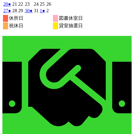
月
月
月
月
月
月
月
7
イ
7
7
イ
7
7
7
7
の
年
件
年
年
年
年
年
年
2026
(1
2026
2026
2026
2026
2026
2026
20
●
21
22
23
24
25
26
29
30
1
2
3
4
5
月
月
月
月
月
月
月
ベ
ベ
7
イ
7
7
7
7
7
7
の
年
件
年
年
年
年
年
年
2026
(1
2026
2026
2026
(1
2026
2026
(1
2026
27
●
28
29
30
●
31
1
●
2
日
日
日
日
日
日
日
6
7
8
9
10
11
12
月
月
月
月
月
月
月
ン
ン
ベ
7
イ
7
7
7
7
7
7
の
年
件
年
年
年
件
年
年
件
年
休所日
図書休室日
日
日
日
日
日
日
日
13
14
15
16
17
18
19
月
ト)
月
月
ト)
月
月
月
月
ン
ベ
7
イ
7
7
7
7
8
8
の
の
の
祝休日
貸室抽選日
日
日
日
日
日
日
日
20
21
22
23
24
25
26
月
ト)
月
月
月
月
月
月
ン
ベ
イ
イ
イ
日
日
日
日
日
日
日
27
28
29
30
31
1
2
ト)
ン
ベ
ベ
ベ
日
日
日
日
日
日
日
ト)
ン
ン
ン
ト)
ト)
ト)