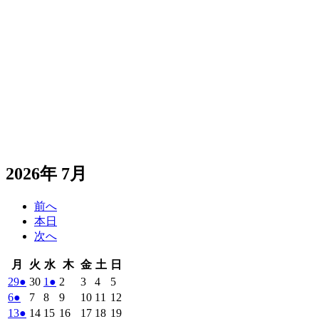
2026年 7月
前へ
本日
次へ
月
火
水
木
金
土
日
月
火
水
木
金
土
日
曜
曜
曜
曜
曜
曜
曜
2026
(1
2026
2026
(1
2026
2026
2026
2026
29
●
30
1
●
2
3
4
5
日
日
日
日
日
日
日
年
件
年
年
件
年
年
年
年
2026
(1
2026
2026
2026
2026
2026
2026
6
●
7
8
9
10
11
12
6
6
7
7
7
7
7
の
の
年
件
年
年
年
年
年
年
2026
(1
2026
2026
2026
2026
2026
2026
13
●
14
15
16
17
18
19