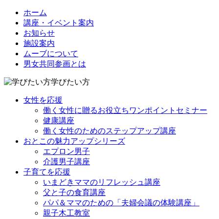
ホーム
講座・イベント案内
お知らせ
施設案内
ムーブについて
男女共同参画とは
学びたい方
女性を応援
働く女性に贈るお役立ちワンポイントセミナー
健康講座
働く女性のためのステップアップ講座
おとこの魅力アップシリーズ
エプロン男子
介護男子講座
子育てを応援
いまどきママのリフレッシュ講座
父と子の食育講座
パパ＆ママのための「夫婦会議の体験講座」
親子木工教室