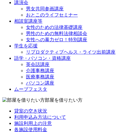
講演会
男女共同参画講座
おとこのライフセミナー
相談室講座等
女性のための法律基礎講座
男性のための無料法律相談会
女性への暴力ゼロ！特別講座
学生を応援
リプロダクティブヘルス・ライツ出前講座
語学・パソコン・資格講座
英会話講座
介護事務講座
医療事務講座
パソコン講座
ムーブフェスタ
部屋を借りたい方
貸室の空き状況
利用申込み方法について
施設利用上の注意
各施設使用料金