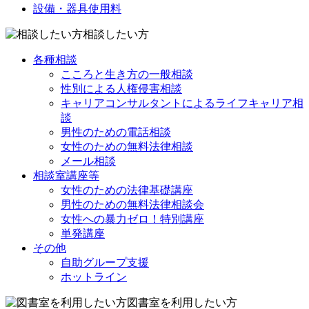
設備・器具使用料
相談したい方
各種相談
こころと生き方の一般相談
性別による人権侵害相談
キャリアコンサルタントによるライフキャリア相
談
男性のための電話相談
女性のための無料法律相談
メール相談
相談室講座等
女性のための法律基礎講座
男性のための無料法律相談会
女性への暴力ゼロ！特別講座
単発講座
その他
自助グループ支援
ホットライン
図書室を利用したい方