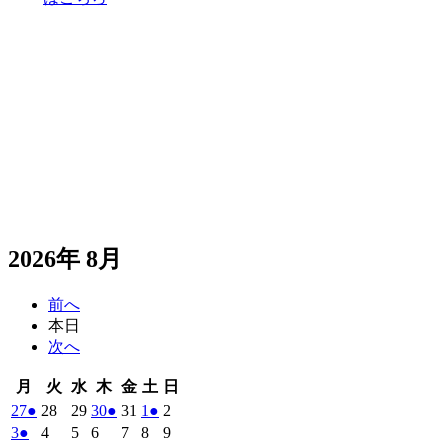
2026年 8月
前へ
本日
次へ
月
火
水
木
金
土
日
月
火
水
木
金
土
日
曜
曜
曜
曜
曜
曜
曜
2026
(1
2026
2026
2026
(1
2026
2026
(1
2026
27
●
28
29
30
●
31
1
●
2
日
日
日
日
日
日
日
年
件
年
年
年
件
年
年
件
年
2026
(1
2026
2026
2026
2026
2026
2026
3
●
4
5
6
7
8
9