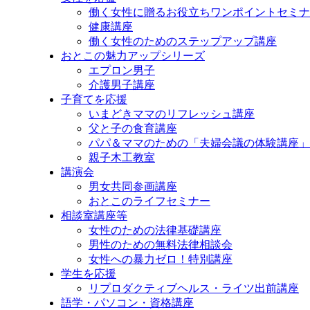
プ
働く女性に贈るお役立ちワンポイントセミナ
健康講座
働く女性のためのステップアップ講座
おとこの魅力アップシリーズ
エプロン男子
介護男子講座
子育てを応援
いまどきママのリフレッシュ講座
父と子の食育講座
パパ＆ママのための「夫婦会議の体験講座」
親子木工教室
講演会
男女共同参画講座
おとこのライフセミナー
相談室講座等
女性のための法律基礎講座
男性のための無料法律相談会
女性への暴力ゼロ！特別講座
学生を応援
リプロダクティブヘルス・ライツ出前講座
語学・パソコン・資格講座