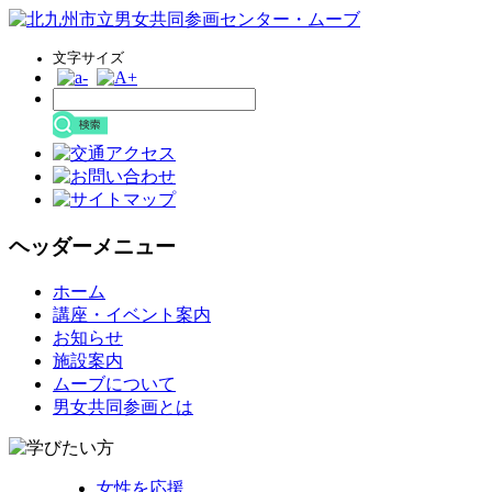
文字サイズ
ヘッダーメニュー
コ
ホーム
ン
講座・イベント案内
テ
お知らせ
ン
施設案内
ツ
ムーブについて
へ
男女共同参画とは
ス
キ
ッ
女性を応援