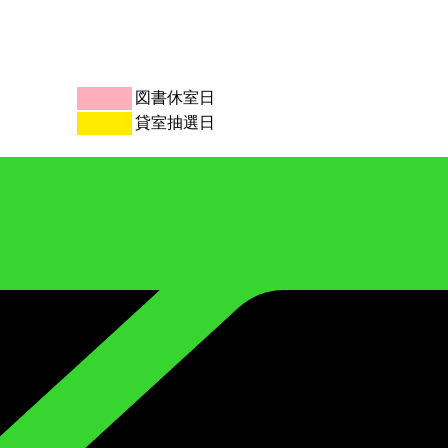
図書休室日
貸室抽選日