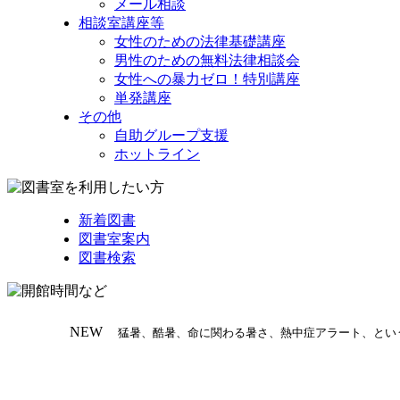
メール相談
相談室講座等
女性のための法律基礎講座
男性のための無料法律相談会
女性への暴力ゼロ！特別講座
単発講座
その他
自助グループ支援
ホットライン
新着図書
図書室案内
図書検索
NEW
猛暑、酷暑、命に関わる暑さ、熱中症アラート、とい