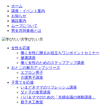
ホーム
講座・イベント案内
お知らせ
施設案内
ムーブについて
男女共同参画とは
学びたい方
女性を応援
働く女性に贈るお役立ちワンポイントセミナー
健康講座
働く女性のためのステップアップ講座
おとこの魅力アップシリーズ
エプロン男子
介護男子講座
子育てを応援
いまどきママのリフレッシュ講座
父と子の食育講座
パパ＆ママのための「夫婦会議の体験講座」
親子木工教室