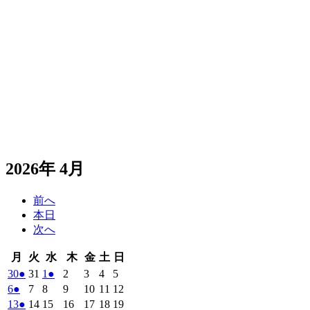
2026年 4月
前へ
本日
次へ
月
火
水
木
金
土
日
月
火
水
木
金
土
日
曜
曜
曜
曜
曜
曜
曜
2026
(1
2026
2026
(1
2026
2026
2026
2026
30
●
31
1
●
2
3
4
5
日
日
日
日
日
日
日
年
件
年
年
件
年
年
年
年
2026
(1
2026
2026
2026
2026
2026
2026
6
●
7
8
9
10
11
12
3
3
4
4
4
4
4
の
の
年
件
年
年
年
年
年
年
2026
(1
2026
2026
2026
2026
2026
2026
13
●
14
15
16
17
18
19