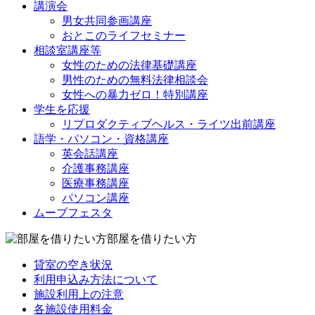
講演会
男女共同参画講座
おとこのライフセミナー
相談室講座等
女性のための法律基礎講座
男性のための無料法律相談会
女性への暴力ゼロ！特別講座
学生を応援
リプロダクティブヘルス・ライツ出前講座
語学・パソコン・資格講座
英会話講座
介護事務講座
医療事務講座
パソコン講座
ムーブフェスタ
部屋を借りたい方
貸室の空き状況
利用申込み方法について
施設利用上の注意
各施設使用料金