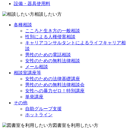
設備・器具使用料
相談したい方
各種相談
こころと生き方の一般相談
性別による人権侵害相談
キャリアコンサルタントによるライフキャリア相
談
男性のための電話相談
女性のための無料法律相談
メール相談
相談室講座等
女性のための法律基礎講座
男性のための無料法律相談会
女性への暴力ゼロ！特別講座
単発講座
その他
自助グループ支援
ホットライン
図書室を利用したい方