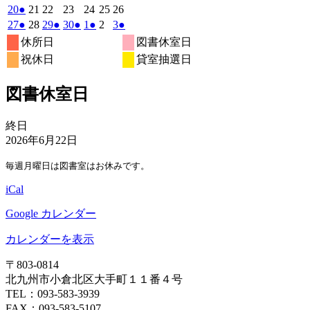
月
月
月
月
月
月
月
4
イ
4
4
イ
4
4
4
4
の
年
件
年
年
年
年
年
年
2026
(1
2026
2026
2026
2026
2026
2026
20
●
21
22
23
24
25
26
30
31
1
2
3
4
5
月
月
月
月
月
月
月
ベ
ベ
4
イ
4
4
4
4
4
4
の
年
件
年
年
年
年
年
年
2026
(1
2026
2026
(1
2026
(1
2026
(1
2026
2026
(1
27
●
28
29
●
30
●
1
●
2
3
●
日
日
日
日
日
日
日
6
7
8
9
10
11
12
月
月
月
月
月
月
月
ン
ン
ベ
4
イ
4
4
4
4
4
4
の
年
件
年
年
件
年
件
年
件
年
年
件
休所日
図書休室日
日
日
日
日
日
日
日
13
14
15
16
17
18
19
月
ト)
月
月
ト)
月
月
月
月
ン
ベ
4
イ
4
4
4
5
5
5
の
の
の
の
の
祝休日
貸室抽選日
日
日
日
日
日
日
日
20
21
22
23
24
25
26
月
ト)
月
月
月
月
月
月
ン
ベ
イ
イ
イ
イ
イ
日
日
日
日
日
日
日
27
28
29
30
1
2
3
ト)
ン
ベ
ベ
ベ
ベ
ベ
図書休室日
日
日
日
日
日
日
日
ト)
ン
ン
ン
ン
ン
ト)
ト)
ト)
ト)
ト)
図
終日
書
2026年6月22日
休
毎週月曜日は図書室はお休みです。
室
日
iCal
Google カレンダー
カレンダーを表示
〒803‐0814
北九州市小倉北区大手町１１番４号
TEL：093‐583‐3939
FAX：093‐583‐5107