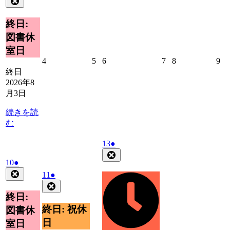
8
の
月
イ
終日:
3
ベ
図書休
日
ン
室日
ト)
2026
2026
2026
2026
2026
20
4
5
6
7
8
9
年
年
年
年
年
年
終日
8
8
8
8
8
8
2026年8
月
月
月
月
月
月
月3日
4
5
6
7
8
9
日
日
日
日
日
日
続きを読
む
2026
(1
13
●
年
件
Close
2026
(1
10
●
8
の
年
件
Close
月
2026
(1
イ
11
●
8
の
13
年
件
Close
ベ
月
日
イ
8
の
終日:
ン
10
ベ
月
イ
ト)
終日: 祝休
図書休
日
11
ン
ベ
日
室日
日
ト)
ン