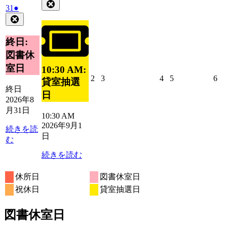
年
件
Close
2026
(1
31
●
9
の
年
件
Close
月
イ
8
の
1
ベ
月
イ
終日:
日
ン
31
ベ
図書休
ト)
日
ン
室日
10:30 AM:
ト)
2026
2026
2026
2026
20
2
3
4
5
6
貸室抽選
年
年
年
年
年
終日
日
9
9
9
9
9
2026年8
月
月
月
月
月
月31日
10:30 AM
2
3
4
5
6
2026年9月1
日
日
日
日
日
続きを読
日
む
続きを読む
休所日
図書休室日
祝休日
貸室抽選日
図書休室日