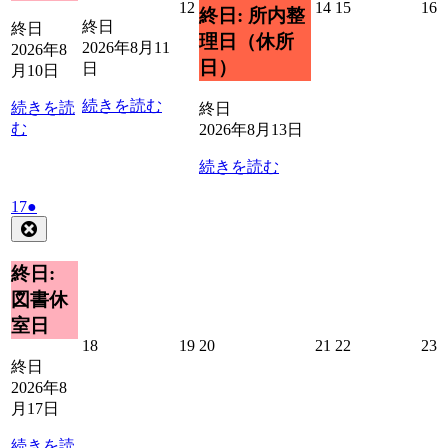
2026
2026
2026
2
12
14
15
16
終日: 所内整
ト)
年
年
年
終日
終日
理日（休所
8
8
8
8
2026年8月11
2026年8
月
月
月
日）
日
月10日
12
14
15
1
日
日
日
続きを読む
続きを読
終日
む
2026年8月13日
続きを読む
2026
(1
17
●
年
件
Close
8
の
月
イ
終日:
17
ベ
図書休
日
ン
室日
ト)
2026
2026
2026
2026
2026
2
18
19
20
21
22
23
年
年
年
年
年
終日
8
8
8
8
8
8
2026年8
月
月
月
月
月
月17日
18
19
20
21
22
2
日
日
日
日
日
続きを読