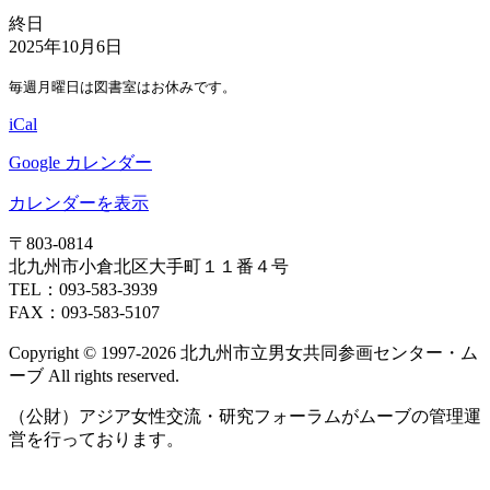
図
終日
書
2025年10月6日
休
毎週月曜日は図書室はお休みです。
室
日
iCal
Google カレンダー
カレンダーを表示
〒803‐0814
北九州市小倉北区大手町１１番４号
TEL：093‐583‐3939
FAX：093‐583‐5107
Copyright © 1997‐2026 北九州市立男女共同参画センター・ム
ーブ All rights reserved.
（公財）アジア女性交流・研究フォーラムがムーブの管理運
営を行っております。