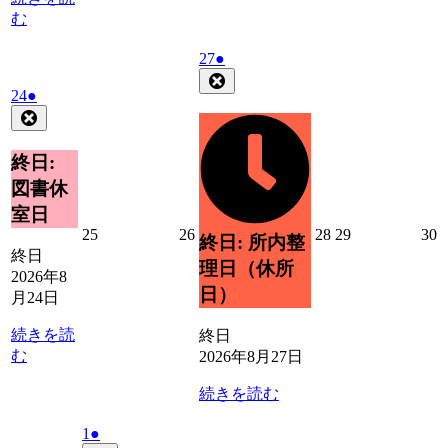
む
2026
(1
27
●
年
件
Close
2026
(1
24
●
8
の
年
件
Close
月
イ
8
の
27
ベ
月
日
イ
終日:
ン
24
ベ
ト)
図書休
日
ン
室日
ト)
2026
2026
2026
2026
2
25
26
28
29
30
終日: 所内整
年
年
年
年
終日
理日（休所
8
8
8
8
8
2026年8
月
月
月
月
日）
月24日
25
26
28
29
3
日
日
日
日
続きを読
終日
む
2026年8月27日
続きを読む
2026
(1
1
●