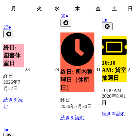
月
火
水
木
金
土
月
火
水
木
金
土
日
曜
曜
曜
曜
曜
曜
2026
(1
30
●
2026
(1
1
●
日
日
日
日
日
日
年
件
Close
年
件
Close
2026
(1
27
●
7
の
8
の
年
件
Close
月
イ
月
イ
7
の
30
ベ
1
ベ
月
日
イ
終日:
ン
日
27
ン
ベ
ト)
図書休
日
ト)
ン
10:30
室日
ト)
2026
2026
2026
20
28
29
31
2
AM: 貸室
終日: 所内整
年
年
年
年
終日
抽選日
理日（休所
7
7
7
8
2026年7
月
月
月
月
日）
月27日
10:30 AM
28
29
31
2
2026年8月1
日
日
日
日
続きを読
終日
日
む
2026年7月30日
続きを読む
続きを読む
2026
(1
3
●
年
件
Close