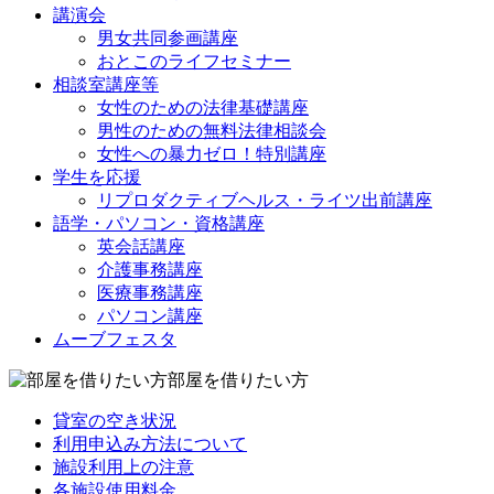
講演会
男女共同参画講座
おとこのライフセミナー
相談室講座等
女性のための法律基礎講座
男性のための無料法律相談会
女性への暴力ゼロ！特別講座
学生を応援
リプロダクティブヘルス・ライツ出前講座
語学・パソコン・資格講座
英会話講座
介護事務講座
医療事務講座
パソコン講座
ムーブフェスタ
部屋を借りたい方
貸室の空き状況
利用申込み方法について
施設利用上の注意
各施設使用料金