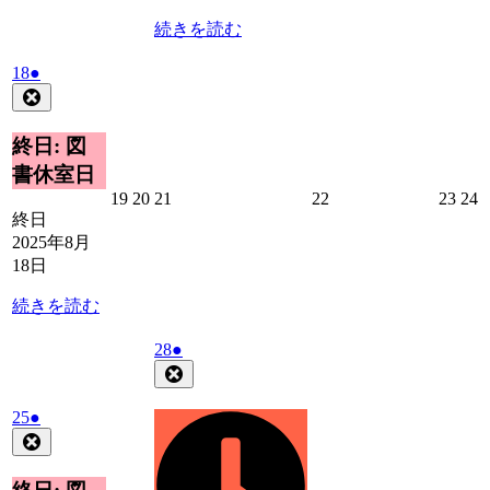
続きを読む
2025
(1
18
●
年
件
Close
8
の
月
イ
終日: 図
18
ベ
書休室日
日
ン
2025
2025
2025
2025
2025
2
19
20
21
22
23
24
ト)
年
年
年
年
年
終日
8
8
8
8
8
8
2025年8月
月
月
月
月
月
18日
19
20
21
22
23
2
日
日
日
日
日
続きを読む
2025
(1
28
●
年
件
Close
8
の
月
イ
2025
(1
25
●
28
年
件
ベ
Close
日
8
の
ン
月
イ
ト)