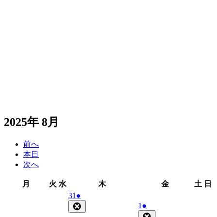
2025年 8月
前へ
本日
次へ
月
火
水
木
金
土
月
火
水
木
金
土
日
曜
曜
曜
曜
曜
曜
2025
(1
31
●
日
日
日
日
日
日
年
件
Close
2025
(1
1
●
7
の
年
件
Close