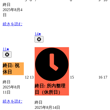
ト)
年
年
年
年
年
終日
8
8
8
8
8
8
2025年8月4
月
月
月
月
月
日
5
6
7
8
9
1
日
日
日
日
日
続きを読む
2025
(1
14
●
年
件
Close
8
の
月
イ
2025
(1
11
●
14
年
件
ベ
Close
日
8
の
ン
月
イ
ト)
終日: 祝
11
ベ
休日
日
ン
2025
2025
2025
2025
2
12
13
15
16
17
ト)
年
年
年
年
終日
終日: 所内整理
8
8
8
8
8
2025年8月
月
月
月
月
日（休所日）
11日
12
13
15
16
1
日
日
日
日
続きを読む
終日
2025年8月14日