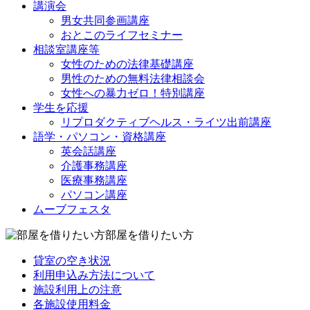
講演会
男女共同参画講座
おとこのライフセミナー
相談室講座等
女性のための法律基礎講座
男性のための無料法律相談会
女性への暴力ゼロ！特別講座
学生を応援
リプロダクティブヘルス・ライツ出前講座
語学・パソコン・資格講座
英会話講座
介護事務講座
医療事務講座
パソコン講座
ムーブフェスタ
部屋を借りたい方
貸室の空き状況
利用申込み方法について
施設利用上の注意
各施設使用料金