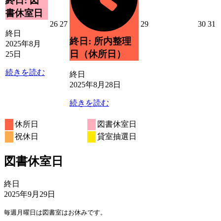
終日: 図
25
ベ
書休室日
日
ン
2025
2025
2025
2025
2
26
27
29
30
31
ト)
年
年
年
年
終日
終日: 所内整理
8
8
8
8
8
2025年8月
月
月
月
月
日（休所日）
25日
26
27
29
30
3
日
日
日
日
続きを読む
終日
2025年8月28日
続きを読む
休所日
図書休室日
祝休日
貸室抽選日
図書休室日
図
終日
書
2025年9月29日
休
毎週月曜日は図書室はお休みです。
室