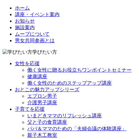
ホーム
講座・イベント案内
お知らせ
施設案内
ムーブについて
男女共同参画とは
学びたい方
女性を応援
働く女性に贈るお役立ちワンポイントセミナー
健康講座
働く女性のためのステップアップ講座
おとこの魅力アップシリーズ
エプロン男子
介護男子講座
子育てを応援
いまどきママのリフレッシュ講座
父と子の食育講座
パパ＆ママのための「夫婦会議の体験講座」
親子木工教室