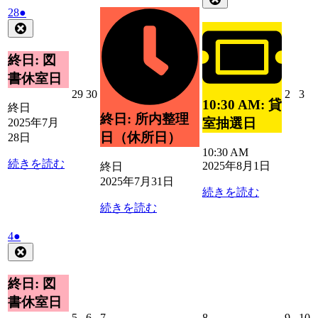
月
8
イ
の
2025
(1
28
●
31
月
年
件
ベ
イ
Close
日
1
7
の
ン
ベ
日
月
イ
ト)
ン
終日: 図
28
ベ
ト)
書休室日
日
ン
2025
2025
2025
20
29
30
2
3
ト)
10:30 AM: 貸
年
年
年
年
終日
終日: 所内整理
7
7
8
8
室抽選日
2025年7月
月
月
月
月
日（休所日）
28日
29
30
2
3
10:30 AM
日
日
日
日
続きを読む
2025年8月1日
終日
2025年7月31日
続きを読む
続きを読む
2025
(1
4
●
年
件
Close
8
の
月
イ
終日: 図
4
ベ
書休室日
日
ン
2025
2025
2025
2025
2025
2
5
6
7
8
9
10