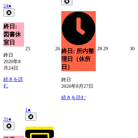
Close
2026
(1
24
●
8
の
年
件
Close
月
イ
8
の
27
ベ
月
日
イ
終日:
ン
24
ベ
ト)
図書休
日
ン
室日
ト)
2026
2026
2026
2026
2
25
26
28
29
30
終日: 所内整
年
年
年
年
終日
理日（休所
8
8
8
8
8
2026年8
月
月
月
月
日）
月24日
25
26
28
29
3
日
日
日
日
続きを読
終日
む
2026年8月27日
続きを読む
2026
(1
1
●
年
件
Close
2026
(1
31
●
9
の
年
件
Close
月
イ
8
の
1
ベ
月
イ