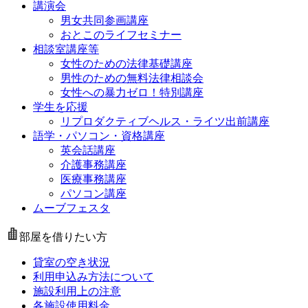
講演会
男女共同参画講座
おとこのライフセミナー
相談室講座等
女性のための法律基礎講座
男性のための無料法律相談会
女性への暴力ゼロ！特別講座
学生を応援
リプロダクティブヘルス・ライツ出前講座
語学・パソコン・資格講座
英会話講座
介護事務講座
医療事務講座
パソコン講座
ムーブフェスタ
部屋を借りたい方
貸室の空き状況
利用申込み方法について
施設利用上の注意
各施設使用料金