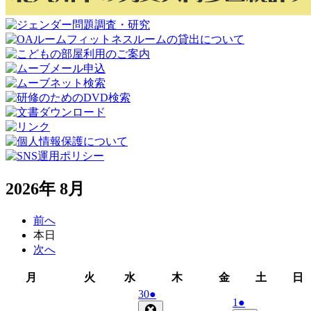
2026年 8月
前へ
本日
次へ
月
火
水
木
金
土
月
火
水
木
金
土
日
曜
曜
曜
曜
曜
曜
2026
(1
30
●
2026
(1
1
●
日
日
日
日
日
日
年
件
Close