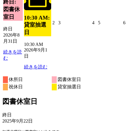
終日:
日
ン
31
ベ
図書休
ト)
日
ン
室日
10:30 AM:
ト)
2026
2026
2026
2026
20
2
3
4
5
6
貸室抽選
年
年
年
年
年
終日
日
9
9
9
9
9
2026年8
月
月
月
月
月
月31日
10:30 AM
2
3
4
5
6
2026年9月1
日
日
日
日
日
続きを読
日
む
続きを読む
休所日
図書休室日
祝休日
貸室抽選日
図書休室日
図
終日
書
2025年9月22日
休