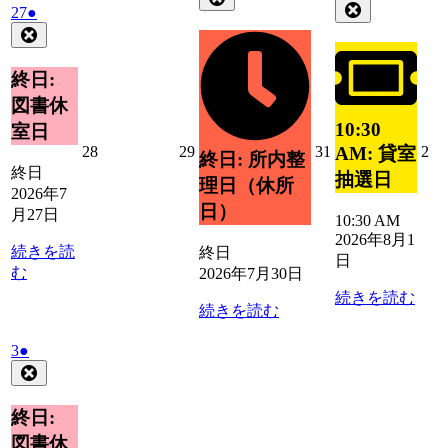
年
件
Close
2026
(1
27
●
7
の
8
の
年
件
Close
月
イ
月
イ
7
の
30
ベ
1
ベ
月
日
イ
終日:
ン
日
27
ン
ベ
ト)
図書休
日
ト)
ン
10:30
室日
ト)
2026
2026
2026
20
28
29
31
2
AM: 貸室
終日: 所内整
年
年
年
年
終日
抽選日
理日（休所
7
7
7
8
2026年7
月
月
月
月
日）
月27日
10:30 AM
28
29
31
2
2026年8月1
日
日
日
日
続きを読
終日
日
む
2026年7月30日
続きを読む
続きを読む
2026
(1
3
●
年
件
Close
8
の
月
イ
終日:
3
ベ
図書休
日