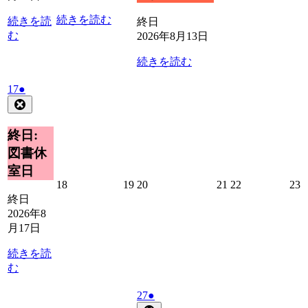
12
14
15
1
日
日
日
続きを読む
続きを読
終日
む
2026年8月13日
続きを読む
2026
(1
17
●
年
件
Close
8
の
月
イ
終日:
17
ベ
図書休
日
ン
室日
ト)
2026
2026
2026
2026
2026
2
18
19
20
21
22
23
年
年
年
年
年
終日
8
8
8
8
8
8
2026年8
月
月
月
月
月
月17日
18
19
20
21
22
2
日
日
日
日
日
続きを読
む
2026
(1
27
●
年
件