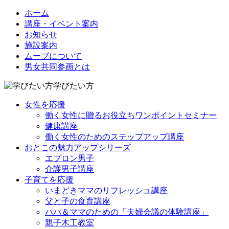
ホーム
講座・イベント案内
お知らせ
施設案内
ムーブについて
男女共同参画とは
学びたい方
女性を応援
働く女性に贈るお役立ちワンポイントセミナー
健康講座
働く女性のためのステップアップ講座
おとこの魅力アップシリーズ
エプロン男子
介護男子講座
子育てを応援
いまどきママのリフレッシュ講座
父と子の食育講座
パパ＆ママのための「夫婦会議の体験講座」
親子木工教室