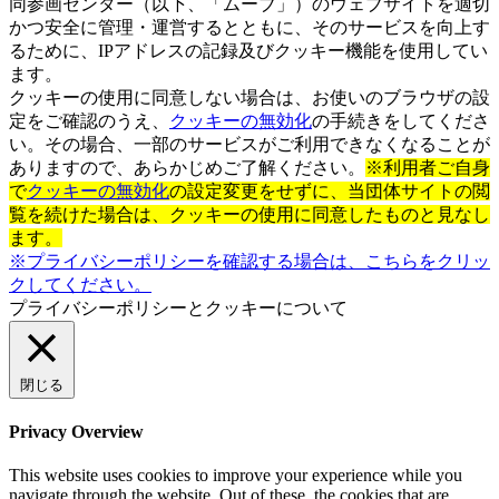
同参画センター（以下、「ムーブ」）のウェブサイトを適切
かつ安全に管理・運営するとともに、そのサービスを向上す
るために、IPアドレスの記録及びクッキー機能を使用してい
ます。
クッキーの使用に同意しない場合は、お使いのブラウザの設
定をご確認のうえ、
クッキーの無効化
の手続きをしてくださ
い。その場合、一部のサービスがご利用できなくなることが
ありますので、あらかじめご了解ください。
※利用者ご自身
で
クッキーの無効化
の設定変更をせずに、当団体サイトの閲
覧を続けた場合は、クッキーの使用に同意したものと見なし
ます。
※プライバシーポリシーを確認する場合は、こちらをクリッ
クしてください。
プライバシーポリシーとクッキーについて
閉じる
Privacy Overview
This website uses cookies to improve your experience while you
navigate through the website. Out of these, the cookies that are