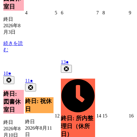
ン
室日
ト)
2026
2026
2026
2026
2026
20
4
5
6
7
8
9
年
年
年
年
年
年
終日
8
8
8
8
8
8
2026年8
月
月
月
月
月
月
月3日
4
5
6
7
8
9
日
日
日
日
日
日
続きを読
む
2026
(1
13
●
年
件
Close
2026
(1
10
●
8
の
年
件
Close
月
2026
(1
イ
11
●
8
の
13
年
件
Close
ベ
月
日
イ
8
の
終日:
ン
10
ベ
月
イ
ト)
終日: 祝休
図書休
日
11
ン
ベ
日
室日
日
ト)
ン
2026
2026
2026
2
12
14
15
16
終日: 所内整
ト)
年
年
年
終日
終日
理日（休所
8
8
8
8
2026年8月11
2026年8
月
月
月
日）
日
月10日