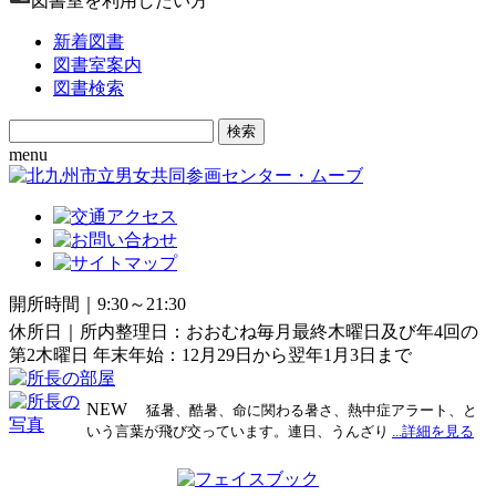
図書室を利用したい方
新着図書
図書室案内
図書検索
Search
for:
menu
開所時間｜9:30～21:30
休所日｜所内整理日：おおむね毎月最終木曜日及び年4回の
第2木曜日 年末年始：12月29日から翌年1月3日まで
NEW
猛暑、酷暑、命に関わる暑さ、熱中症アラート、と
いう言葉が飛び交っています。連日、うんざり
...詳細を見る