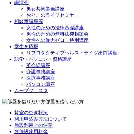
講演会
男女共同参画講座
おとこのライフセミナー
相談室講座等
女性のための法律基礎講座
男性のための無料法律相談会
女性への暴力ゼロ！特別講座
学生を応援
リプロダクティブヘルス・ライツ出前講座
語学・パソコン・資格講座
英会話講座
介護事務講座
医療事務講座
パソコン講座
ムーブフェスタ
部屋を借りたい方
貸室の空き状況
利用申込み方法について
施設利用上の注意
各施設使用料金