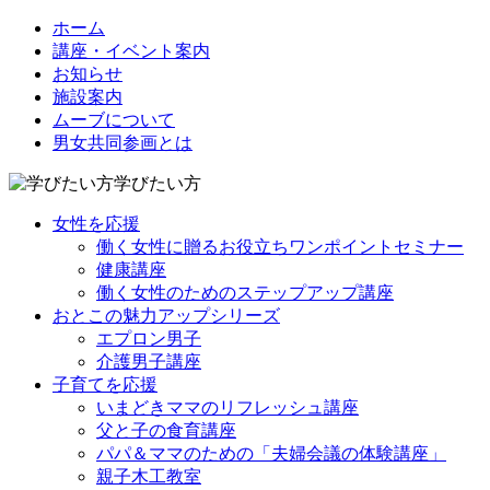
ホーム
講座・イベント案内
お知らせ
施設案内
ムーブについて
男女共同参画とは
学びたい方
女性を応援
働く女性に贈るお役立ちワンポイントセミナー
健康講座
働く女性のためのステップアップ講座
おとこの魅力アップシリーズ
エプロン男子
介護男子講座
子育てを応援
いまどきママのリフレッシュ講座
父と子の食育講座
パパ＆ママのための「夫婦会議の体験講座」
親子木工教室