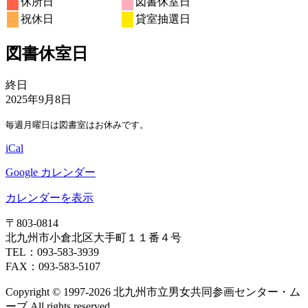
休所日
図書休室日
日
日
日
日
日
日
日
15
16
17
18
19
20
21
月
ト)
月
ト)
月
月
月
月
月
ン
ベ
6
イ
6
7
7
イ
7
7
7
の
の
祝休日
貸室抽選日
日
日
日
日
日
日
日
22
23
24
25
26
27
28
月
ト)
月
月
月
月
月
月
ン
ベ
ベ
イ
イ
日
日
日
日
日
日
日
29
30
1
2
3
4
5
ト)
ン
ン
ベ
ベ
図書休室日
日
日
日
日
日
日
日
ト)
ト)
ン
ン
ト)
ト)
図
終日
書
2025年9月8日
休
毎週月曜日は図書室はお休みです。
室
日
iCal
Google カレンダー
カレンダーを表示
〒803‐0814
北九州市小倉北区大手町１１番４号
TEL：093‐583‐3939
FAX：093‐583‐5107
Copyright © 1997‐2026 北九州市立男女共同参画センター・ム
ーブ All rights reserved.