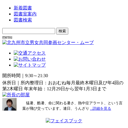
新着図書
図書室案内
図書検索
Search
for:
menu
開所時間｜9:30～21:30
休所日｜所内整理日：おおむね毎月最終木曜日及び年4回の
第2木曜日 年末年始：12月29日から翌年1月3日まで
猛暑、酷暑、命に関わる暑さ、熱中症アラート、という言
葉が飛び交っています。連日、うんざり
...詳細を見る