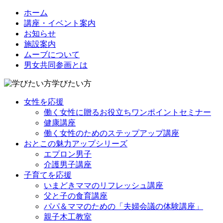
ホーム
講座・イベント案内
お知らせ
施設案内
ムーブについて
男女共同参画とは
学びたい方
女性を応援
働く女性に贈るお役立ちワンポイントセミナー
健康講座
働く女性のためのステップアップ講座
おとこの魅力アップシリーズ
エプロン男子
介護男子講座
子育てを応援
いまどきママのリフレッシュ講座
父と子の食育講座
パパ＆ママのための「夫婦会議の体験講座」
親子木工教室