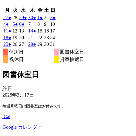
月
火
水
木
金
土
日
月
火
水
木
金
土
日
曜
曜
曜
曜
曜
曜
曜
2026
(1
2026
2026
(1
2026
(1
2026
(1
2026
2026
(1
27
●
28
29
●
30
●
1
●
2
3
●
日
日
日
日
日
日
日
年
件
年
年
件
年
件
年
件
年
年
件
2026
(1
2026
(1
2026
(1
2026
2026
2026
2026
4
●
5
●
6
●
7
8
9
10
4
4
4
4
5
5
5
の
の
の
の
の
年
件
年
件
年
件
年
年
年
年
2026
(1
2026
2026
2026
(1
2026
2026
2026
11
●
12
13
14
●
15
16
17
月
月
月
月
月
月
月
5
イ
5
5
イ
5
イ
5
イ
5
5
イ
の
の
の
年
件
年
年
年
件
年
年
年
2026
(1
2026
2026
2026
2026
2026
2026
18
●
19
20
21
22
23
24
27
28
29
30
1
2
3
月
月
月
月
月
月
月
ベ
ベ
ベ
ベ
ベ
5
イ
5
イ
5
イ
5
5
5
5
の
の
年
件
年
年
年
年
年
年
2026
(1
2026
2026
2026
(1
2026
2026
2026
25
●
26
27
28
●
29
30
31
日
日
日
日
日
日
日
4
5
6
7
8
9
10
月
月
月
月
月
月
月
ン
ン
ン
ン
ン
ベ
ベ
ベ
5
イ
5
5
5
イ
5
5
5
の
年
件
年
年
年
件
年
年
年
休所日
図書休室日
日
日
日
日
日
日
日
11
12
13
14
15
16
17
月
ト)
月
月
ト)
月
ト)
月
ト)
月
月
ト)
ン
ン
ン
ベ
ベ
5
イ
5
5
5
5
5
5
の
の
祝休日
貸室抽選日
日
日
日
日
日
日
日
18
19
20
21
22
23
24
月
ト)
月
ト)
月
ト)
月
月
月
月
ン
ン
ベ
イ
イ
日
日
日
日
日
日
日
25
26
27
28
29
30
31
ト)
ト)
ン
ベ
ベ
図書休室日
日
日
日
日
日
日
日
ト)
ン
ン
ト)
ト)
図
終日
書
2025年3月17日
休
毎週月曜日は図書室はお休みです。
室
日
iCal
Google カレンダー