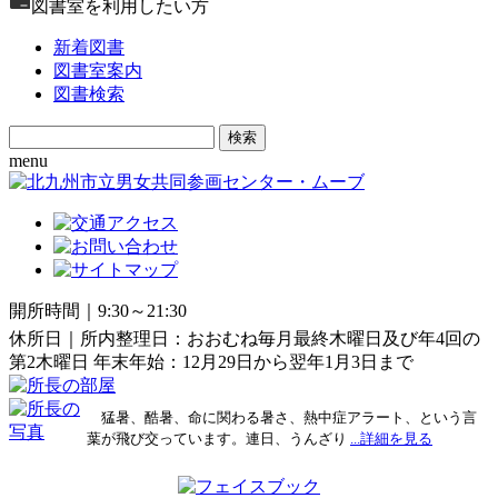
図書室を利用したい方
新着図書
図書室案内
図書検索
Search
for:
menu
開所時間｜9:30～21:30
休所日｜所内整理日：おおむね毎月最終木曜日及び年4回の
第2木曜日 年末年始：12月29日から翌年1月3日まで
猛暑、酷暑、命に関わる暑さ、熱中症アラート、という言
葉が飛び交っています。連日、うんざり
...詳細を見る