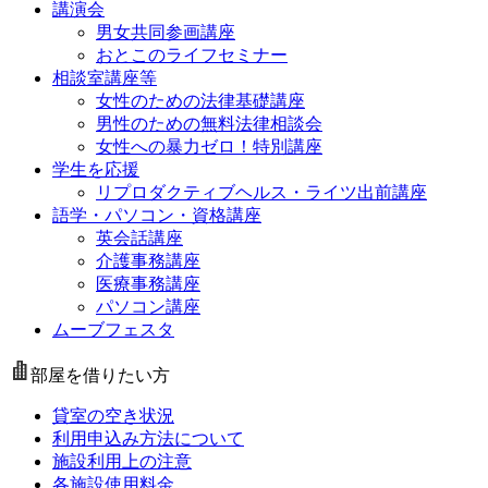
講演会
男女共同参画講座
おとこのライフセミナー
相談室講座等
女性のための法律基礎講座
男性のための無料法律相談会
女性への暴力ゼロ！特別講座
学生を応援
リプロダクティブヘルス・ライツ出前講座
語学・パソコン・資格講座
英会話講座
介護事務講座
医療事務講座
パソコン講座
ムーブフェスタ
部屋を借りたい方
貸室の空き状況
利用申込み方法について
施設利用上の注意
各施設使用料金