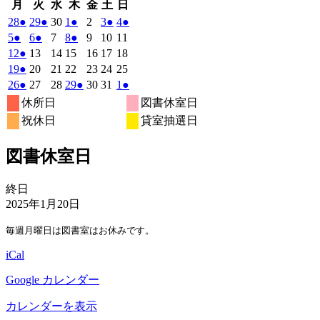
月
火
水
木
金
土
日
月
火
水
木
金
土
日
曜
曜
曜
曜
曜
曜
曜
2025
(1
2025
(1
2025
2025
(1
2025
2025
(1
2025
(1
28
●
29
●
30
1
●
2
3
●
4
●
日
日
日
日
日
日
日
年
件
年
件
年
年
件
年
年
件
年
件
2025
(1
2025
(1
2025
2025
(1
2025
2025
2025
5
●
6
●
7
8
●
9
10
11
4
4
4
5
5
5
5
の
の
の
の
の
年
件
年
件
年
年
件
年
年
年
2025
(1
2025
2025
2025
2025
2025
2025
12
●
13
14
15
16
17
18
月
月
月
月
月
月
月
5
イ
5
イ
5
5
イ
5
5
イ
5
イ
の
の
の
年
件
年
年
年
年
年
年
2025
(1
2025
2025
2025
2025
2025
2025
19
●
20
21
22
23
24
25
28
29
30
1
2
3
4
月
月
月
月
月
月
月
ベ
ベ
ベ
ベ
ベ
5
イ
5
イ
5
5
イ
5
5
5
の
年
件
年
年
年
年
年
年
2025
(1
2025
2025
2025
(1
2025
2025
2025
(1
26
●
27
28
29
●
30
31
1
●
日
日
日
日
日
日
日
5
6
7
8
9
10
11
月
月
月
月
月
月
月
ン
ン
ン
ン
ン
ベ
ベ
ベ
5
イ
5
5
5
5
5
5
の
年
件
年
年
年
件
年
年
年
件
休所日
図書休室日
日
日
日
日
日
日
日
12
13
14
15
16
17
18
月
ト)
月
ト)
月
月
ト)
月
月
ト)
月
ト)
ン
ン
ン
ベ
5
イ
5
5
5
5
5
6
の
の
の
祝休日
貸室抽選日
日
日
日
日
日
日
日
19
20
21
22
23
24
25
月
ト)
月
ト)
月
月
ト)
月
月
月
ン
ベ
イ
イ
イ
日
日
日
日
日
日
日
26
27
28
29
30
31
1
ト)
ン
ベ
ベ
ベ
図書休室日
日
日
日
日
日
日
日
ト)
ン
ン
ン
ト)
ト)
ト)
図
終日
書
2025年1月20日
休
毎週月曜日は図書室はお休みです。
室
日
iCal
Google カレンダー
カレンダーを表示