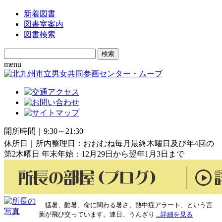
新着図書
図書室案内
図書検索
Search
for:
menu
開所時間｜9:30～21:30
休所日｜所内整理日：おおむね毎月最終木曜日及び年4回の
第2木曜日 年末年始：12月29日から翌年1月3日まで
猛暑、酷暑、命に関わる暑さ、熱中症アラート、という言
葉が飛び交っています。連日、うんざり
...詳細を見る