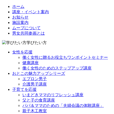
ホーム
講座・イベント案内
お知らせ
施設案内
ムーブについて
男女共同参画とは
学びたい方
女性を応援
働く女性に贈るお役立ちワンポイントセミナー
健康講座
働く女性のためのステップアップ講座
おとこの魅力アップシリーズ
エプロン男子
介護男子講座
子育てを応援
いまどきママのリフレッシュ講座
父と子の食育講座
パパ＆ママのための「夫婦会議の体験講座」
親子木工教室