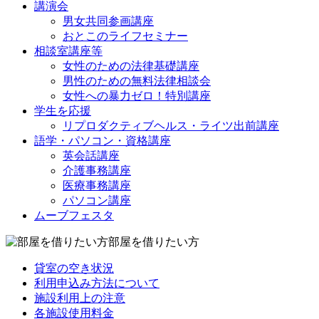
講演会
男女共同参画講座
おとこのライフセミナー
相談室講座等
女性のための法律基礎講座
男性のための無料法律相談会
女性への暴力ゼロ！特別講座
学生を応援
リプロダクティブヘルス・ライツ出前講座
語学・パソコン・資格講座
英会話講座
介護事務講座
医療事務講座
パソコン講座
ムーブフェスタ
部屋を借りたい方
貸室の空き状況
利用申込み方法について
施設利用上の注意
各施設使用料金