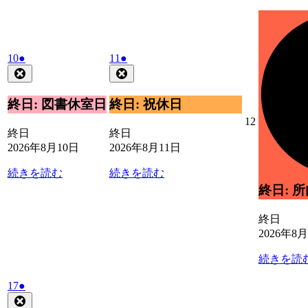
月
イ
13
ベ
日
ン
2026
(1
2026
(1
ト)
10
●
11
●
年
件
年
件
Close
Close
8
8
の
の
月
月
イ
イ
終日: 図書休室日
終日: 祝休日
10
11
ベ
ベ
2026
12
日
日
ン
ン
終日
終日
年
ト)
ト)
2026年8月10日
2026年8月11日
8
月
続きを読む
続きを読む
12
日
終日: 
終日
2026年8
続きを読
2026
(1
17
●
年
件
Close