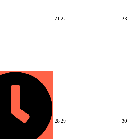
2026
2026
2026
21
22
23
年
年
年
8
8
8
月
月
月
21
22
23
日
日
日
2026
2026
2026
28
29
30
年
年
年
8
8
8
月
月
月