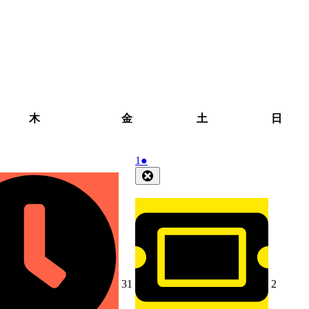
木
金
土
日
木
金
土
日
曜
曜
曜
曜
日
日
日
日
2026
(1
1
●
年
件
Close
8
の
月
イ
1
ベ
日
ン
ト)
2026
2026
31
2
年
年