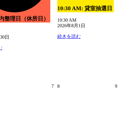
7
8
月
月
10:30 AM: 貸室抽選日
31
2
日
日
所内整理日（休所日）
10:30 AM
2026年8月1日
続きを読む
月30日
む
2026
2026
2026
7
8
9
年
年
年
8
8
8
月
月
月
7
8
9
日
日
日