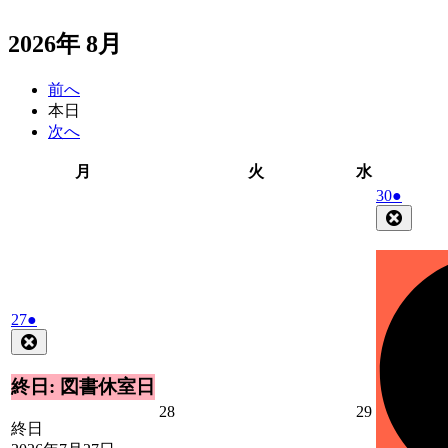
2026年 8月
前へ
本日
次へ
月
火
水
月
火
水
曜
曜
曜
2026
(1
30
●
日
日
日
年
件
Close
7
の
月
イ
30
ベ
日
ン
2026
(1
ト)
27
●
年
件
Close
7
の
月
イ
終日: 図書休室日
27
ベ
2026
2026
28
29
日
ン
終日
年
年
ト)