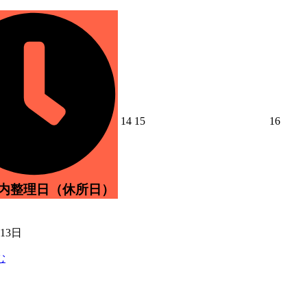
2026
2026
2026
14
15
16
年
年
年
8
8
8
月
月
月
14
15
16
日
日
日
所内整理日（休所日）
月13日
む