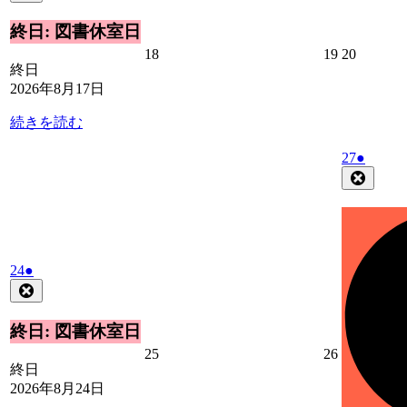
8
の
月
イ
終日: 図書休室日
17
ベ
2026
2026
2026
18
19
20
日
ン
終日
年
年
年
ト)
2026年8月17日
8
8
8
月
月
月
続きを読む
18
19
20
日
日
日
2026
(1
27
●
年
件
Close
8
の
月
イ
27
ベ
日
ン
2026
(1
ト)
24
●
年
件
Close
8
の
月
イ
終日: 図書休室日
24
ベ
2026
2026
25
26
日
ン
終日
年
年
ト)
2026年8月24日
8
8
月
月