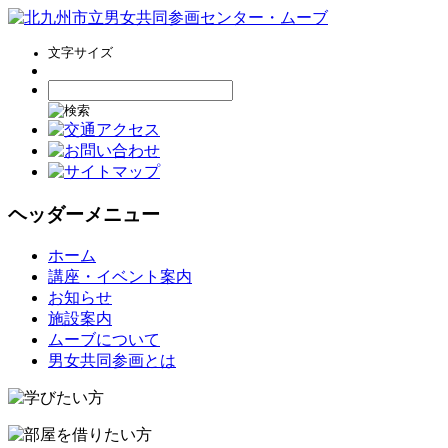
文字サイズ
ヘッダーメニュー
コ
ホーム
ン
講座・イベント案内
テ
お知らせ
ン
施設案内
ツ
ムーブについて
へ
男女共同参画とは
ス
キ
ッ
プ