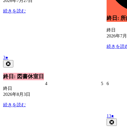
2026年7月27日
7
7
月
月
続きを読む
28
29
日
日
終日: 
終日
2026年7
続きを読
2026
(1
3
●
年
件
Close
8
の
月
イ
終日: 図書休室日
3
ベ
2026
2026
2026
4
5
6
日
ン
終日
年
年
年
ト)
2026年8月3日
8
8
8
月
月
月
続きを読む
4
5
6
日
日
日
2026
(1
13
●
年
件
Close
8
の