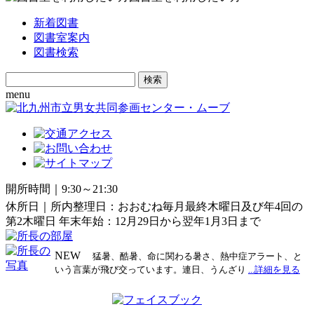
新着図書
図書室案内
図書検索
Search
for:
menu
開所時間｜9:30～21:30
休所日｜所内整理日：おおむね毎月最終木曜日及び年4回の
第2木曜日 年末年始：12月29日から翌年1月3日まで
NEW
猛暑、酷暑、命に関わる暑さ、熱中症アラート、と
いう言葉が飛び交っています。連日、うんざり
...詳細を見る