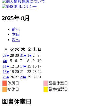
2025年 8月
前へ
本日
次へ
月
火
水
木
金
土
日
月
火
水
木
金
土
日
曜
曜
曜
曜
曜
曜
曜
2025
(1
2025
2025
2025
(1
2025
(1
2025
2025
28
●
29
30
31
●
1
●
2
3
日
日
日
日
日
日
日
年
件
年
年
年
件
年
件
年
年
2025
(1
2025
2025
2025
2025
2025
2025
4
●
5
6
7
8
9
10
7
7
7
7
8
8
8
の
の
の
年
件
年
年
年
年
年
年
2025
(1
2025
2025
2025
(1
2025
2025
2025
11
●
12
13
14
●
15
16
17
月
月
月
月
月
月
月
8
イ
8
8
8
イ
8
イ
8
8
の
年
件
年
年
年
件
年
年
年
2025
(1
2025
2025
2025
2025
2025
2025
18
●
19
20
21
22
23
24
28
29
30
31
1
2
3
月
月
月
月
月
月
月
ベ
ベ
ベ
8
イ
8
8
8
8
8
8
の
の
年
件
年
年
年
年
年
年
2025
(1
2025
2025
2025
(1
2025
2025
2025
25
●
26
27
28
●
29
30
31
日
日
日
日
日
日
日
4
5
6
7
8
9
10
月
月
月
月
月
月
月
ン
ン
ン
ベ
8
イ
8
8
8
イ
8
8
8
の
年
件
年
年
年
件
年
年
年
休所日
図書休室日
日
日
日
日
日
日
日
11
12
13
14
15
16
17
月
ト)
月
月
月
ト)
月
ト)
月
月
ン
ベ
ベ
8
イ
8
8
8
8
8
8
の
の
祝休日
貸室抽選日
日
日
日
日
日
日
日
18
19
20
21
22
23
24
月
ト)
月
月
月
月
月
月
ン
ン
ベ
イ
イ
日
日
日
日
日
日
日
25
26
27
28
29
30
31
ト)
ト)
ン
ベ
ベ
図書休室日
日
日
日
日
日
日
日
ト)
ン
ン
ト)
ト)