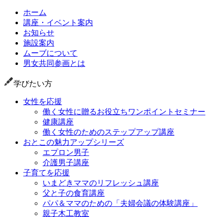
ホーム
講座・イベント案内
お知らせ
施設案内
ムーブについて
男女共同参画とは
学びたい方
女性を応援
働く女性に贈るお役立ちワンポイントセミナー
健康講座
働く女性のためのステップアップ講座
おとこの魅力アップシリーズ
エプロン男子
介護男子講座
子育てを応援
いまどきママのリフレッシュ講座
父と子の食育講座
パパ＆ママのための「夫婦会議の体験講座」
親子木工教室