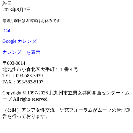
図
終日
書
2023年8月7日
休
毎週月曜日は図書室はお休みです。
室
日
iCal
Google カレンダー
カレンダーを表示
〒803‐0814
北九州市小倉北区大手町１１番４号
TEL：093‐583‐3939
FAX：093‐583‐5107
Copyright © 1997‐2026 北九州市立男女共同参画センター・ム
ーブ All rights reserved.
（公財）アジア女性交流・研究フォーラムがムーブの管理運
営を行っております。