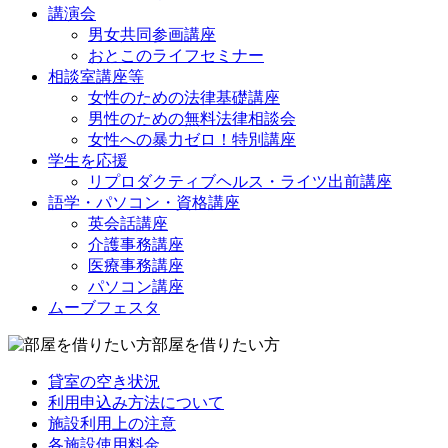
講演会
男女共同参画講座
おとこのライフセミナー
相談室講座等
女性のための法律基礎講座
男性のための無料法律相談会
女性への暴力ゼロ！特別講座
学生を応援
リプロダクティブヘルス・ライツ出前講座
語学・パソコン・資格講座
英会話講座
介護事務講座
医療事務講座
パソコン講座
ムーブフェスタ
部屋を借りたい方
貸室の空き状況
利用申込み方法について
施設利用上の注意
各施設使用料金