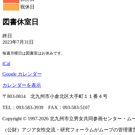
日
日
日
日
日
日
日
13
14
15
16
17
18
19
月
ト)
月
月
ト)
月
月
月
月
ン
ベ
4
イ
4
4
4
5
5
5
の
の
の
の
の
祝休日
日
日
日
日
日
日
日
20
21
22
23
24
25
26
月
ト)
月
月
月
月
月
月
ン
ベ
イ
イ
イ
イ
イ
日
日
日
日
日
日
日
27
28
29
30
1
2
3
ト)
ン
ベ
ベ
ベ
ベ
ベ
図書休室日
日
日
日
日
日
日
日
ト)
ン
ン
ン
ン
ン
ト)
ト)
ト)
ト)
ト)
図
終日
書
2023年7月31日
休
毎週月曜日は図書室はお休みです。
室
日
iCal
Google カレンダー
カレンダーを表示
〒803‐0814 北九州市小倉北区大手町１１番４号
TEL：093‐583‐3939 FAX：093‐583‐5107
Copyright © 1997‐2026 北九州市立男女共同参画センター・ムーブ All 
（公財）アジア女性交流・研究フォーラムがムーブの管理運