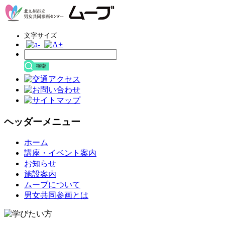
文字サイズ
ヘッダーメニュー
コ
ホーム
ン
講座・イベント案内
テ
お知らせ
ン
施設案内
ツ
ムーブについて
へ
男女共同参画とは
ス
キ