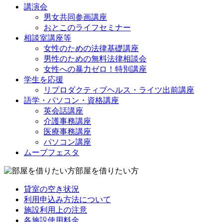
講演会
男女共同参画講座
おとこのライフセミナー
相談室講座等
女性のための法律基礎講座
男性のための無料法律相談会
女性への暴力ゼロ！特別講座
学生を応援
リプロダクティブヘルス・ライツ出前講座
語学・パソコン・資格講座
英会話講座
介護事務講座
医療事務講座
パソコン講座
ムーブフェスタ
部屋を借りたい方
貸室の空き状況
利用申込み方法について
施設利用上の注意
各施設使用料金