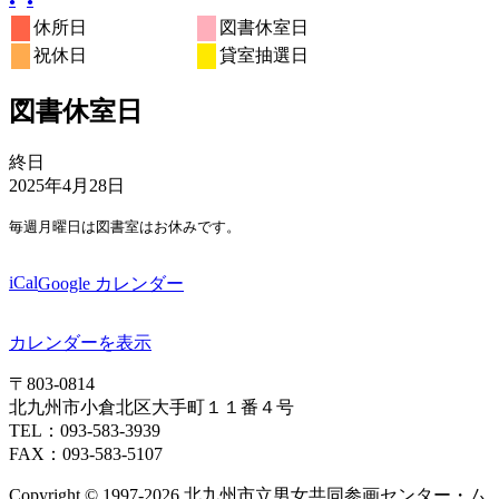
件
年
年
年
件
年
年
年
年
イ
●
月
●
月
月
月
月
月
月
ン
ン
日
日
ン
日
日
日
日
日
(1
(1
の
8
9
9
の
9
9
9
9
ベ
24
25
26
27
28
29
30
ト)
ト)
ト)
休所日
図書休室日
件
件
イ
月
月
月
イ
月
月
月
月
ン
日
日
日
日
日
日
日
祝休日
貸室抽選日
の
の
ベ
31
1
2
ベ
3
4
5
6
ト)
イ
イ
ン
日
日
日
ン
日
日
日
日
ベ
ベ
ト)
ト)
図書休室日
ン
ン
ト)
ト)
図
終日
書
2025年4月28日
休
毎週月曜日は図書室はお休みです。
室
日
iCal
Google カレンダー
カレンダーを表示
〒803‐0814
北九州市小倉北区大手町１１番４号
TEL：093‐583‐3939
FAX：093‐583‐5107
Copyright © 1997‐2026 北九州市立男女共同参画センター・ム