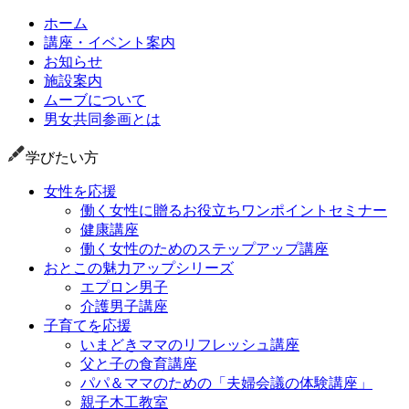
ホーム
講座・イベント案内
お知らせ
施設案内
ムーブについて
男女共同参画とは
学びたい方
女性を応援
働く女性に贈るお役立ちワンポイントセミナー
健康講座
働く女性のためのステップアップ講座
おとこの魅力アップシリーズ
エプロン男子
介護男子講座
子育てを応援
いまどきママのリフレッシュ講座
父と子の食育講座
パパ＆ママのための「夫婦会議の体験講座」
親子木工教室