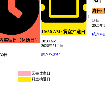
ト)
5
の
月
イ
終日:
3
ベ
2026
2
日
ン
終日
年
ト)
2026年
5
月
10:30 AM: 貸室抽選日
続きを
2
日
所内整理日（休所日）
10:30 AM
2026年5月1日
続きを読む
月30日
む
図書休室日
貸室抽選日