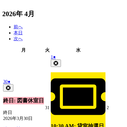
2026年 4月
前へ
本日
次へ
月
火
水
月
火
水
曜
曜
曜
2026
(1
1
●
日
日
日
年
件
Close
4
の
月
イ
1
ベ
2026
(1
30
●
日
ン
年
件
Close
ト)
3
の
月
イ
終日: 図書休室日
30
ベ
2026
2026
31
2
日
ン
終日
年
年
ト)
2026年3月30日
3
4
月
月
10:30 AM: 貸室抽選日