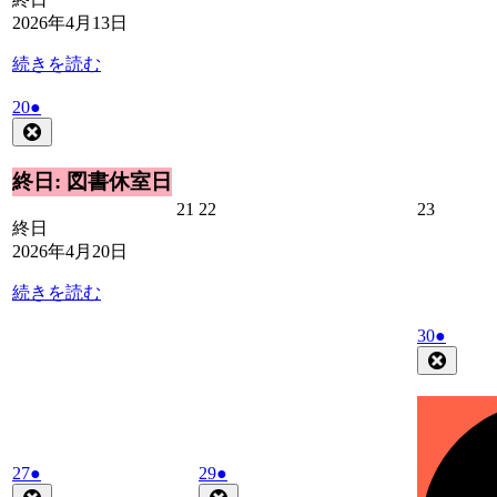
年
年
年
ト)
2026年4月13日
4
4
4
月
月
月
続きを読む
14
15
16
日
日
日
2026
(1
20
●
年
件
Close
4
の
月
イ
終日: 図書休室日
20
ベ
2026
2026
2026
21
22
23
日
ン
終日
年
年
年
ト)
2026年4月20日
4
4
4
月
月
月
続きを読む
21
22
23
日
日
日
2026
(1
30
●
年
件
Close
4
の
月
イ
30
ベ
日
ン
2026
(1
2026
(1
ト)
27
●
29
●
年
件
年
件
Close
Close