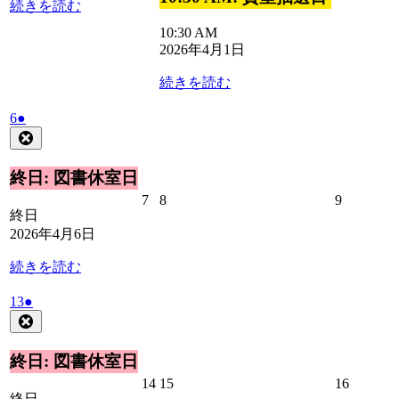
続きを読む
31
2
日
日
10:30 AM
2026年4月1日
続きを読む
2026
(1
6
●
年
件
Close
4
の
月
イ
終日: 図書休室日
6
ベ
2026
2026
2026
7
8
9
日
ン
終日
年
年
年
ト)
2026年4月6日
4
4
4
月
月
月
続きを読む
7
8
9
日
日
日
2026
(1
13
●
年
件
Close
4
の
月
イ
終日: 図書休室日
13
ベ
2026
2026
2026
14
15
16
日
ン
終日