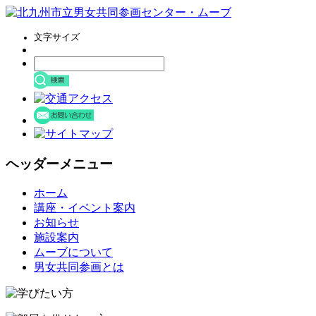
文字サイズ
ヘッダーメニュー
コ
ホーム
ン
講座・イベント案内
テ
お知らせ
ン
施設案内
ツ
ムーブについて
へ
男女共同参画とは
ス
キ
ッ