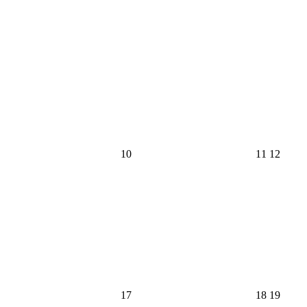
3
4
5
日
日
日
2026
2026
2026
10
11
12
年
年
年
4
4
4
月
月
月
10
11
12
日
日
日
2026
2026
2026
17
18
19