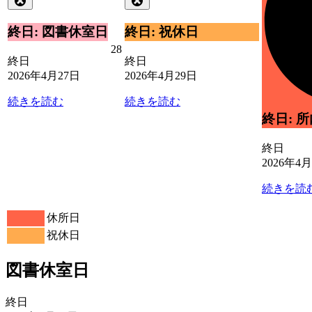
4
4
の
の
月
月
イ
イ
終日: 図書休室日
終日: 祝休日
27
29
ベ
ベ
2026
28
日
日
ン
ン
終日
終日
年
ト)
ト)
2026年4月27日
2026年4月29日
4
月
続きを読む
続きを読む
28
日
終日: 
終日
2026年4
続きを読
休所日
祝休日
図書休室日
図
終日