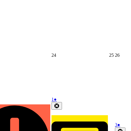
年
年
年
4
4
4
月
月
月
17
18
19
日
日
日
2026
2026
2026
24
25
26
年
年
年
4
4
4
月
月
月
24
25
26
日
日
日
2026
(1
1
●
年
件
Close
5
の
月
イ
1
ベ
2026
(1
3
●
日
ン
年
件
Clos