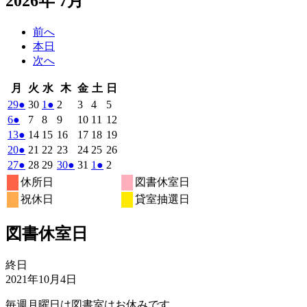
曜
曜
曜
曜
曜
曜
曜
2026
(1
2026
2026
(1
2026
2026
2026
2026
29
●
30
1
●
2
3
4
5
日
日
日
日
日
日
日
年
件
年
年
件
年
年
年
年
2026
(1
2026
2026
2026
2026
2026
2026
6
●
7
8
9
10
11
12
6
6
7
7
7
7
7
の
の
年
件
年
年
年
年
年
年
2026
(1
2026
2026
2026
2026
2026
2026
13
●
14
15
16
17
18
19
月
月
月
月
月
月
月
7
イ
7
7
イ
7
7
7
7
の
年
件
年
年
年
年
年
年
2026
(1
2026
2026
2026
2026
2026
2026
20
●
21
22
23
24
25
26
29
30
1
2
3
4
5
月
月
月
月
月
月
月
ベ
ベ
7
イ
7
7
7
7
7
7
の
年
件
年
年
年
年
年
年
2026
(1
2026
2026
2026
(1
2026
2026
(1
2026
27
●
28
29
30
●
31
1
●
2
日
日
日
日
日
日
日
6
7
8
9
10
11
12
月
月
月
月
月
月
月
ン
ン
ベ
7
イ
7
7
7
7
7
7
の
年
件
年
年
年
件
年
年
件
年
休所日
図書休室日
日
日
日
日
日
日
日
13
14
15
16
17
18
19
月
ト)
月
月
ト)
月
月
月
月
ン
ベ
7
イ
7
7
7
7
8
8
の
の
の
祝休日
貸室抽選日
日
日
日
日
日
日
日
20
21
22
23
24
25
26
月
ト)
月
月
月
月
月
月
ン
ベ
イ
イ
イ
日
日
日
日
日
日
日
27
28
29
30
31
1
2
ト)
ン
ベ
ベ
ベ
図書休室日
日
日
日
日
日
日
日
ト)
ン
ン
ン
ト)
ト)
ト)
図
終日
書
2021年10月4日
休
毎週月曜日は図書室はお休みです。
室
日
iCal
Google カレンダー
カレンダーを表示