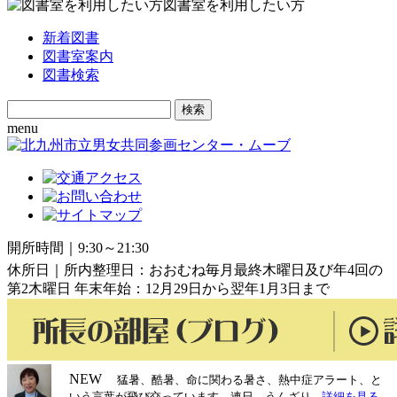
図書室を利用したい方
新着図書
図書室案内
図書検索
Search
for:
menu
開所時間｜9:30～21:30
休所日｜所内整理日：おおむね毎月最終木曜日及び年4回の
第2木曜日 年末年始：12月29日から翌年1月3日まで
NEW
猛暑、酷暑、命に関わる暑さ、熱中症アラート、と
いう言葉が飛び交っています。連日、うんざり
...詳細を見る