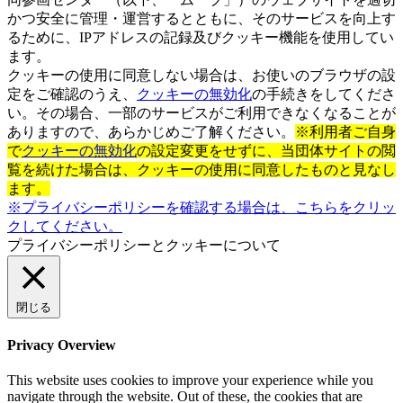
ありますので、あらかじめご了解ください。
※利用者ご自身
で
クッキーの無効化
の設定変更をせずに、当団体サイトの閲
覧を続けた場合は、クッキーの使用に同意したものと見なし
ます。
※プライバシーポリシーを確認する場合は、こちらをクリッ
クしてください。
プライバシーポリシーとクッキーについて
閉じる
Privacy Overview
This website uses cookies to improve your experience while you
navigate through the website. Out of these, the cookies that are
categorized as necessary are stored on your browser as they are
essential for the working of basic functionalities of the website. We
also use third-party cookies that help us analyze and understand how
you use this website. These cookies will be stored in your browser
only with your consent. You also have the option to opt-out of these
cookies. But opting out of some of these cookies may affect your
browsing experience.