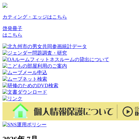
2026年 7月
前へ
本日
次へ
月
火
水
木
金
土
日
月
火
水
木
金
土
日