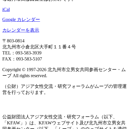
〒803‐0814
北九州市小倉北区大手町１１番４号
TEL：093‐583‐3939
FAX：093‐583‐5107
Copyright © 1997‐2026 北九州市立男女共同参画センター・ム
ーブ All rights reserved.
（公財）アジア女性交流・研究フォーラムがムーブの管理運
営を行っております。
公益財団法人アジア女性交流・研究フォーラム（以下、
「KFAW」）は、KFAWウェブサイト及び北九州市立男女共
同参画センター（以下、「ムーブ」）のウェブサイトを適切
かつ安全に管理・運営するとともに、そのサービスを向上す
るために、IPアドレスの記録及びクッキー機能を使用してい
ます。
クッキーの使用に同意しない場合は、お使いのブラウザの設
定をご確認のうえ、
クッキーの無効化
の手続きをしてくださ
い。その場合、一部のサービスがご利用できなくなることが