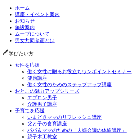
ホーム
講座・イベント案内
お知らせ
施設案内
ムーブについて
男女共同参画とは
学びたい方
女性を応援
働く女性に贈るお役立ちワンポイントセミナー
健康講座
働く女性のためのステップアップ講座
おとこの魅力アップシリーズ
エプロン男子
介護男子講座
子育てを応援
いまどきママのリフレッシュ講座
父と子の食育講座
パパ＆ママのための「夫婦会議の体験講座」
親子木工教室