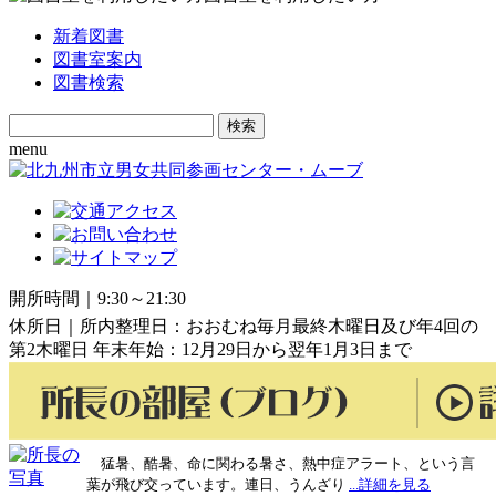
新着図書
図書室案内
図書検索
Search
for:
menu
開所時間｜9:30～21:30
休所日｜所内整理日：おおむね毎月最終木曜日及び年4回の
第2木曜日 年末年始：12月29日から翌年1月3日まで
猛暑、酷暑、命に関わる暑さ、熱中症アラート、という言
葉が飛び交っています。連日、うんざり
...詳細を見る