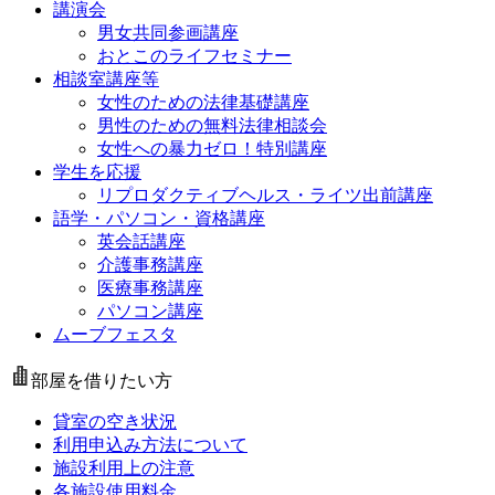
講演会
男女共同参画講座
おとこのライフセミナー
相談室講座等
女性のための法律基礎講座
男性のための無料法律相談会
女性への暴力ゼロ！特別講座
学生を応援
リプロダクティブヘルス・ライツ出前講座
語学・パソコン・資格講座
英会話講座
介護事務講座
医療事務講座
パソコン講座
ムーブフェスタ
部屋を借りたい方
貸室の空き状況
利用申込み方法について
施設利用上の注意
各施設使用料金