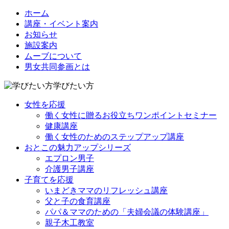
ホーム
講座・イベント案内
お知らせ
施設案内
ムーブについて
男女共同参画とは
学びたい方
女性を応援
働く女性に贈るお役立ちワンポイントセミナー
健康講座
働く女性のためのステップアップ講座
おとこの魅力アップシリーズ
エプロン男子
介護男子講座
子育てを応援
いまどきママのリフレッシュ講座
父と子の食育講座
パパ＆ママのための「夫婦会議の体験講座」
親子木工教室