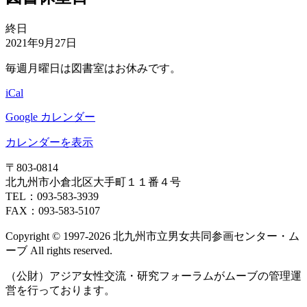
ト)
ト)
ト)
図
終日
書
2021年9月27日
休
毎週月曜日は図書室はお休みです。
室
日
iCal
Google カレンダー
カレンダーを表示
〒803‐0814
北九州市小倉北区大手町１１番４号
TEL：093‐583‐3939
FAX：093‐583‐5107
Copyright © 1997‐2026 北九州市立男女共同参画センター・ム
ーブ All rights reserved.
（公財）アジア女性交流・研究フォーラムがムーブの管理運
営を行っております。