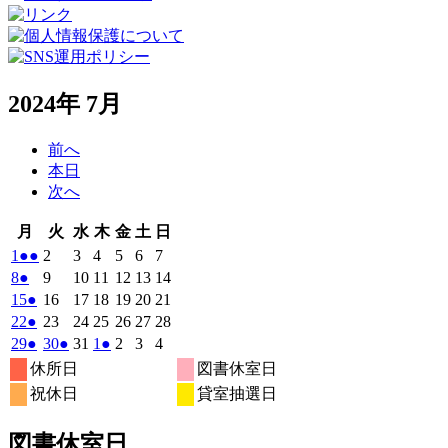
2024年 7月
前へ
本日
次へ
月
火
水
木
金
土
日
月
火
水
木
金
土
日
曜
曜
曜
曜
曜
曜
曜
2024
(2
2024
2024
2024
2024
2024
2024
1
●●
2
3
4
5
6
7
日
日
日
日
日
日
日
年
件
年
年
年
年
年
年
2024
(1
2024
2024
2024
2024
2024
2024
8
●
9
10
11
12
13
14
7
7
7
7
7
7
7
の
年
件
年
年
年
年
年
年
2024
(1
2024
2024
2024
2024
2024
2024
15
●
16
17
18
19
20
21
月
月
月
月
月
月
月
7
イ
7
7
7
7
7
7
の
年
件
年
年
年
年
年
年
2024
(1
2024
2024
2024
2024
2024
2024
22
●
23
24
25
26
27
28
1
2
3
4
5
6
7
月
月
月
月
月
月
月
ベ
7
イ
7
7
7
7
7
7
の
年
件
年
年
年
年
年
年
2024
(1
2024
(1
2024
2024
(1
2024
2024
2024
29
●
30
●
31
1
●
2
3
4
日
日
日
日
日
日
日
8
9
10
11
12
13
14
月
月
月
月
月
月
月
ン
ベ
7
イ
7
7
7
7
7
7
の
年
件
年
件
年
年
件
年
年
年
休所日
図書休室日
日
日
日
日
日
日
日
15
16
17
18
19
20
21
月
ト)
月
月
月
月
月
月
ン
ベ
7
イ
7
7
8
8
8
8
の
の
の
祝休日
貸室抽選日
日
日
日
日
日
日
日
22
23
24
25
26
27
28
月
ト)
月
月
月
月
月
月
ン
ベ
イ
イ
イ
日
日
日
日
日
日
日
29
30
31
1
2
3
4
ト)
ン
ベ
ベ
ベ
図書休室日
日
日
日
日
日
日
日
ト)
ン
ン
ン