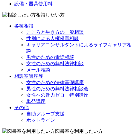
設備・器具使用料
相談したい方
各種相談
こころと生き方の一般相談
性別による人権侵害相談
キャリアコンサルタントによるライフキャリア相
談
男性のための電話相談
女性のための無料法律相談
メール相談
相談室講座等
女性のための法律基礎講座
男性のための無料法律相談会
女性への暴力ゼロ！特別講座
単発講座
その他
自助グループ支援
ホットライン
図書室を利用したい方