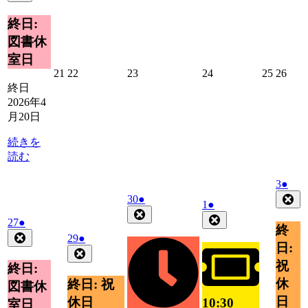
4
の
月
イ
終日:
20
ベ
図書休
日
ン
室日
ト)
2026
2026
2026
2026
2026
2026
21
22
23
24
25
26
年
年
年
年
年
年
終日
4
4
4
4
4
4
2026年4
月
月
月
月
月
月
月20日
21
22
23
24
25
26
日
日
日
日
日
日
続きを
読む
2026
(1
3
●
年
件
Clo
2026
(1
30
●
2026
(1
1
●
5
の
年
件
Close
年
件
Close
2026
(1
27
●
月
4
イ
の
終
5
の
年
件
Close
3
2026
(1
29
●
月
ベ
イ
月
イ
日:
4
の
日
年
件
Close
30
ン
ベ
1
ベ
月
イ
祝
4
の
日
終日:
ト)
ン
日
ン
27
月
ベ
イ
休
終日: 祝
ト)
図書休
日
ト)
29
ン
ベ
日
休日
10:30
室日
日
ト)