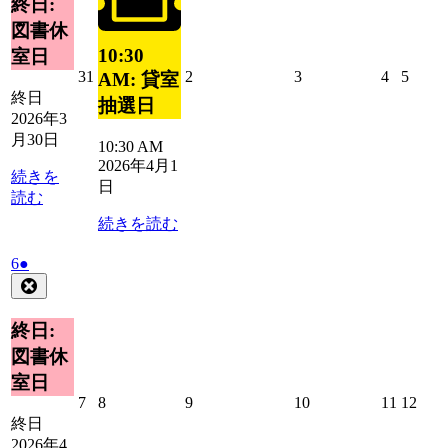
終日:
日
30
ン
ベ
図書休
日
ト)
ン
10:30
室日
ト)
2026
2026
2026
2026
2026
31
2
3
4
5
AM: 貸室
年
年
年
年
年
終日
抽選日
3
4
4
4
4
2026年3
月
月
月
月
月
月30日
10:30 AM
31
2
3
4
5
2026年4月1
日
日
日
日
日
続きを
日
読む
続きを読む
2026
(1
6
●
年
件
Close
4
の
月
イ
終日:
6
ベ
図書休
日
ン
室日
ト)
2026
2026
2026
2026
2026
2026
7
8
9
10
11
12
年
年
年
年
年
年
終日
4
4
4
4
4
4
2026年4