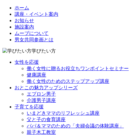
ホーム
講座・イベント案内
お知らせ
施設案内
ムーブについて
男女共同参画とは
学びたい方
女性を応援
働く女性に贈るお役立ちワンポイントセミナー
健康講座
働く女性のためのステップアップ講座
おとこの魅力アップシリーズ
エプロン男子
介護男子講座
子育てを応援
いまどきママのリフレッシュ講座
父と子の食育講座
パパ＆ママのための「夫婦会議の体験講座」
親子木工教室