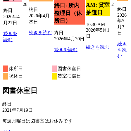
ン
2026
2026
28
2
AM: 貸室
終日: 所内
ト)
終日
年
年
終日
終日
抽選日
整理日（休
2026
4
5
2026年4月
2026年4
所日）
年5
月
月
29日
月27日
10:30 AM
28
2
月3
2026年5月1
日
日
続きを読む
終日
日
続きを
日
2026年4月30日
読む
続き
続きを読む
続きを読む
を読
む
休所日
図書休室日
祝休日
貸室抽選日
図書休室日
図
終日
書
2021年7月19日
休
毎週月曜日は図書室はお休みです。
室
日