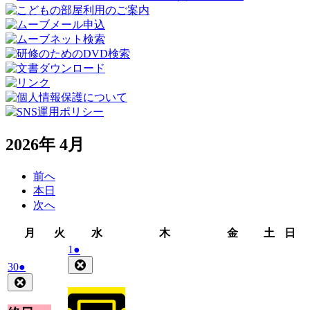
2026年 4月
前へ
本日
次へ
月
火
水
木
金
土
日
月
火
水
木
金
土
日
曜
曜
曜
曜
曜
曜
曜
2026
(1
1
●
日
日
日
日
日
日
日
年
件
Close
2026
(1
30
●
4
の
年
件
Close
月
イ
3
の
1
ベ
月
イ