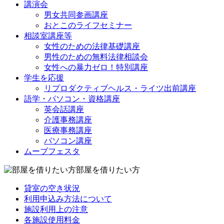
講演会
男女共同参画講座
おとこのライフセミナー
相談室講座等
女性のための法律基礎講座
男性のための無料法律相談会
女性への暴力ゼロ！特別講座
学生を応援
リプロダクティブヘルス・ライツ出前講座
語学・パソコン・資格講座
英会話講座
介護事務講座
医療事務講座
パソコン講座
ムーブフェスタ
部屋を借りたい方
貸室の空き状況
利用申込み方法について
施設利用上の注意
各施設使用料金