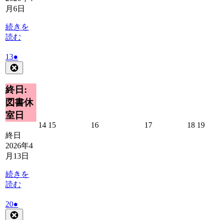
月
月
月
月
月
月
月6日
7
8
9
10
11
12
日
日
日
日
日
日
続きを
読む
2026
(1
13
●
年
件
Close
4
の
月
イ
終日:
13
ベ
図書休
日
ン
室日
ト)
2026
2026
2026
2026
2026
2026
14
15
16
17
18
19
年
年
年
年
年
年
終日
4
4
4
4
4
4
2026年4
月
月
月
月
月
月
月13日
14
15
16
17
18
19
日
日
日
日
日
日
続きを
読む
2026
(1
20
●
年
件
Close