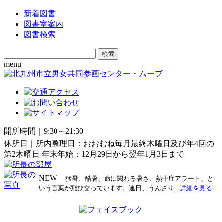
新着図書
図書室案内
図書検索
Search
for:
menu
開所時間｜9:30～21:30
休所日｜所内整理日：おおむね毎月最終木曜日及び年4回の
第2木曜日 年末年始：12月29日から翌年1月3日まで
NEW
猛暑、酷暑、命に関わる暑さ、熱中症アラート、と
いう言葉が飛び交っています。連日、うんざり
...詳細を見る