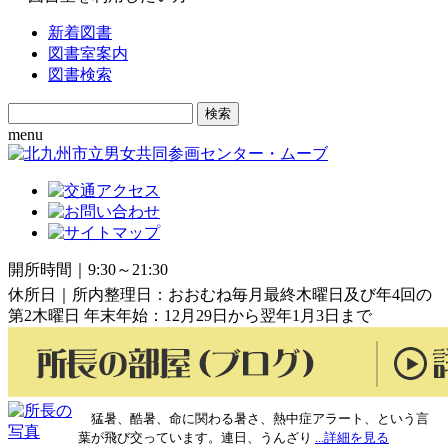
新着図書
図書室案内
図書検索
Search
for:
menu
開所時間｜9:30～21:30
休所日｜所内整理日：おおむね毎月最終木曜日及び年4回の
第2木曜日 年末年始：12月29日から翌年1月3日まで
猛暑、酷暑、命に関わる暑さ、熱中症アラート、という言
葉が飛び交っています。連日、うんざり
...詳細を見る