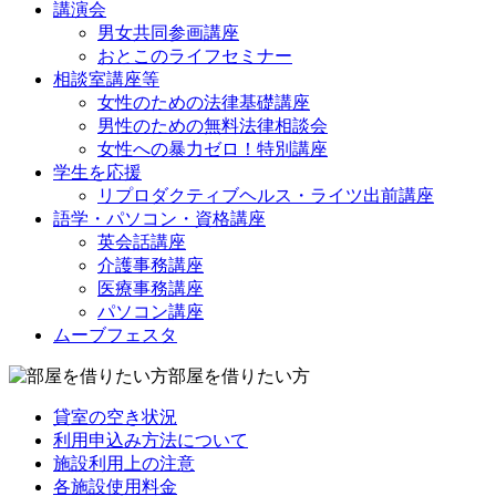
講演会
男女共同参画講座
おとこのライフセミナー
相談室講座等
女性のための法律基礎講座
男性のための無料法律相談会
女性への暴力ゼロ！特別講座
学生を応援
リプロダクティブヘルス・ライツ出前講座
語学・パソコン・資格講座
英会話講座
介護事務講座
医療事務講座
パソコン講座
ムーブフェスタ
部屋を借りたい方
貸室の空き状況
利用申込み方法について
施設利用上の注意
各施設使用料金