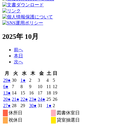
2025年 10月
前へ
本日
次へ
月
火
水
木
金
土
日
月
火
水
木
金
土
日
曜
曜
曜
曜
曜
曜
曜
2025
(1
2025
2025
(1
2025
2025
2025
2025
29
●
30
1
●
2
3
4
5
日
日
日
日
日
日
日
年
件
年
年
件
年
年
年
年
2025
(1
2025
2025
2025
2025
2025
2025
6
●
7
8
9
10
11
12
9
9
10
10
10
10
10
の
の
年
件
年
年
年
年
年
年
2025
(1
2025
2025
2025
2025
2025
2025
13
●
14
15
16
17
18
19
月
月
月
月
月
月
月
10
イ
10
10
イ
10
10
10
10
の
年
件
年
年
年
年
年
年
2025
(1
2025
(1
2025
(1
2025
(1
2025
(1
2025
2025
20
●
21
●
22
●
23
●
24
●
25
26
29
30
1
2
3
4
5
月
月
月
月
月
月
月
ベ
ベ
10
イ
10
10
10
10
10
10
の
年
件
年
件
年
件
年
件
年
件
年
年
2025
(1
2025
2025
2025
(1
2025
2025
(1
2025
27
●
28
29
30
●
31
1
●
2
日
日
日
日
日
日
日
6
7
8
9
10
11
12
月
月
月
月
月
月
月
ン
ン
ベ
10
イ
10
10
10
10
10
10
の
の
の
の
の
年
件
年
年
年
件
年
年
件
年
休所日
図書休室日
日
日
日
日
日
日
日
13
14
15
16
17
18
19
月
ト)
月
月
ト)
月
月
月
月
ン
ベ
10
イ
10
イ
10
イ
10
イ
10
イ
11
11
の
の
の
祝休日
貸室抽選日
日
日
日
日
日
日
日
20
21
22
23
24
25
26
月
ト)
月
月
月
月
月
月
ン
ベ
ベ
ベ
ベ
ベ
イ
イ
イ
日
日
日
日
日
日
日
27
28
29
30
31
1
2
ト)
ン
ン
ン
ン
ン
ベ
ベ
ベ