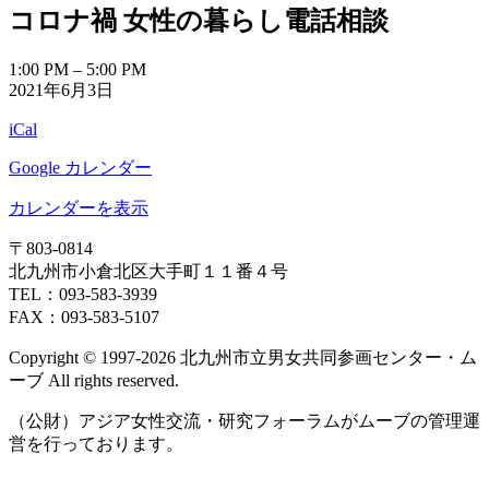
コロナ禍 女性の暮らし電話相談
日
日
日
日
日
日
日
ト)
ト)
ト)
ト)
ト)
ン
ン
ン
ト)
ト)
ト)
コ
1:00 PM
–
5:00 PM
2021年6月3日
ロ
ナ
iCal
禍
女
Google カレンダー
性
の
カレンダーを表示
暮
〒803‐0814
ら
北九州市小倉北区大手町１１番４号
し
TEL：093‐583‐3939
電
FAX：093‐583‐5107
話
相
Copyright © 1997‐2026 北九州市立男女共同参画センター・ム
談
ーブ All rights reserved.
（公財）アジア女性交流・研究フォーラムがムーブの管理運
営を行っております。