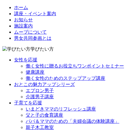
ホーム
講座・イベント案内
お知らせ
施設案内
ムーブについて
男女共同参画とは
学びたい方
女性を応援
働く女性に贈るお役立ちワンポイントセミナー
健康講座
働く女性のためのステップアップ講座
おとこの魅力アップシリーズ
エプロン男子
介護男子講座
子育てを応援
いまどきママのリフレッシュ講座
父と子の食育講座
パパ＆ママのための「夫婦会議の体験講座」
親子木工教室