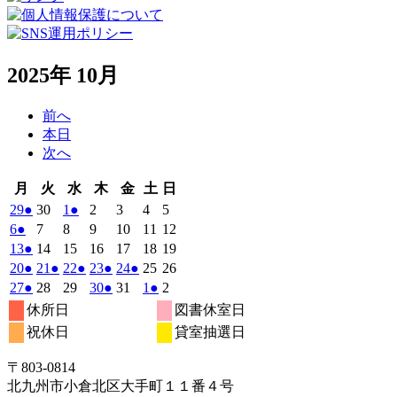
2025年 10月
前へ
本日
次へ
月
火
水
木
金
土
日
月
火
水
木
金
土
日
曜
曜
曜
曜
曜
曜
曜
2025
(1
2025
2025
(1
2025
2025
2025
2025
29
●
30
1
●
2
3
4
5
日
日
日
日
日
日
日
年
件
年
年
件
年
年
年
年
2025
(1
2025
2025
2025
2025
2025
2025
6
●
7
8
9
10
11
12
9
9
10
10
10
10
10
の
の
年
件
年
年
年
年
年
年
2025
(1
2025
2025
2025
2025
2025
2025
13
●
14
15
16
17
18
19
月
月
月
月
月
月
月
10
イ
10
10
イ
10
10
10
10
の
年
件
年
年
年
年
年
年
2025
(1
2025
(1
2025
(1
2025
(1
2025
(1
2025
2025
20
●
21
●
22
●
23
●
24
●
25
26
29
30
1
2
3
4
5
月
月
月
月
月
月
月
ベ
ベ
10
イ
10
10
10
10
10
10
の
年
件
年
件
年
件
年
件
年
件
年
年
2025
(1
2025
2025
2025
(1
2025
2025
(1
2025
27
●
28
29
30
●
31
1
●
2
日
日
日
日
日
日
日
6
7
8
9
10
11
12
月
月
月
月
月
月
月
ン
ン
ベ
10
イ
10
10
10
10
10
10
の
の
の
の
の
年
件
年
年
年
件
年
年
件
年
休所日
図書休室日
日
日
日
日
日
日
日
13
14
15
16
17
18
19
月
ト)
月
月
ト)
月
月
月
月
ン
ベ
10
イ
10
イ
10
イ
10
イ
10
イ
11
11
の
の
の
祝休日
貸室抽選日
日
日
日
日
日
日
日
20
21
22
23
24
25
26
月
ト)
月
月
月
月
月
月
ン
ベ
ベ
ベ
ベ
ベ
イ
イ
イ
日
日
日
日
日
日
日
27
28
29
30
31
1
2
ト)
ン
ン
ン
ン
ン
ベ
ベ
ベ
〒803‐0814
日
日
日
日
日
日
日
ト)
ト)
ト)
ト)
ト)
ン
ン
ン
北九州市小倉北区大手町１１番４号
ト)
ト)
ト)