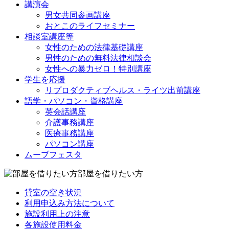
講演会
男女共同参画講座
おとこのライフセミナー
相談室講座等
女性のための法律基礎講座
男性のための無料法律相談会
女性への暴力ゼロ！特別講座
学生を応援
リプロダクティブヘルス・ライツ出前講座
語学・パソコン・資格講座
英会話講座
介護事務講座
医療事務講座
パソコン講座
ムーブフェスタ
部屋を借りたい方
貸室の空き状況
利用申込み方法について
施設利用上の注意
各施設使用料金