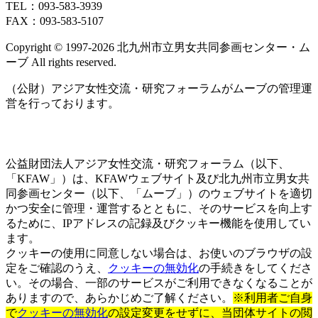
TEL：093‐583‐3939
FAX：093‐583‐5107
Copyright © 1997‐2026 北九州市立男女共同参画センター・ム
ーブ All rights reserved.
（公財）アジア女性交流・研究フォーラムがムーブの管理運
営を行っております。
公益財団法人アジア女性交流・研究フォーラム（以下、
「KFAW」）は、KFAWウェブサイト及び北九州市立男女共
同参画センター（以下、「ムーブ」）のウェブサイトを適切
かつ安全に管理・運営するとともに、そのサービスを向上す
るために、IPアドレスの記録及びクッキー機能を使用してい
ます。
クッキーの使用に同意しない場合は、お使いのブラウザの設
定をご確認のうえ、
クッキーの無効化
の手続きをしてくださ
い。その場合、一部のサービスがご利用できなくなることが
ありますので、あらかじめご了解ください。
※利用者ご自身
で
クッキーの無効化
の設定変更をせずに、当団体サイトの閲