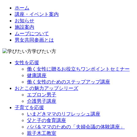
ホーム
講座・イベント案内
お知らせ
施設案内
ムーブについて
男女共同参画とは
学びたい方
女性を応援
働く女性に贈るお役立ちワンポイントセミナー
健康講座
働く女性のためのステップアップ講座
おとこの魅力アップシリーズ
エプロン男子
介護男子講座
子育てを応援
いまどきママのリフレッシュ講座
父と子の食育講座
パパ＆ママのための「夫婦会議の体験講座」
親子木工教室