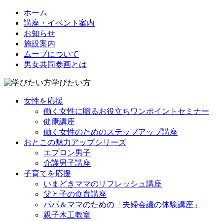
ホーム
講座・イベント案内
お知らせ
施設案内
ムーブについて
男女共同参画とは
学びたい方
女性を応援
働く女性に贈るお役立ちワンポイントセミナー
健康講座
働く女性のためのステップアップ講座
おとこの魅力アップシリーズ
エプロン男子
介護男子講座
子育てを応援
いまどきママのリフレッシュ講座
父と子の食育講座
パパ＆ママのための「夫婦会議の体験講座」
親子木工教室