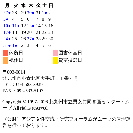
月
火
水
木
金
土
日
月
火
水
木
金
土
日
曜
曜
曜
曜
曜
曜
曜
2026
(1
2026
2026
2026
(1
2026
2026
(1
2026
27
●
28
29
30
●
31
1
●
2
日
日
日
日
日
日
日
年
件
年
年
年
件
年
年
件
年
2026
(1
2026
2026
2026
2026
2026
2026
3
●
4
5
6
7
8
9
7
7
7
7
7
8
8
の
の
の
年
件
年
年
年
年
年
年
2026
(1
2026
(1
2026
2026
(1
2026
2026
2026
10
●
11
●
12
13
●
14
15
16
月
月
月
月
月
月
月
8
イ
8
8
8
イ
8
8
イ
8
の
年
件
年
件
年
年
件
年
年
年
2026
(1
2026
2026
2026
2026
2026
2026
17
●
18
19
20
21
22
23
27
28
29
30
31
1
2
月
月
月
月
月
月
月
ベ
ベ
ベ
8
イ
8
8
8
8
8
8
の
の
の
年
件
年
年
年
年
年
年
2026
(1
2026
2026
2026
(1
2026
2026
2026
24
●
25
26
27
●
28
29
30
日
日
日
日
日
日
日
3
4
5
6
7
8
9
月
月
月
月
月
月
月
ン
ン
ン
ベ
8
イ
8
イ
8
8
イ
8
8
8
の
年
件
年
年
年
件
年
年
年
2026
(1
2026
(1
2026
2026
2026
2026
2026
31
●
1
●
2
3
4
5
6
日
日
日
日
日
日
日
10
11
12
13
14
15
16
月
ト)
月
月
月
ト)
月
月
ト)
月
ン
ベ
ベ
ベ
8
イ
8
8
8
8
8
8
の
の
年
件
年
件
年
年
年
年
年
休所日
図書休室日
日
日
日
日
日
日
日
17
18
19
20
21
22
23
月
ト)
月
月
月
月
月
月
ン
ン
ン
ベ
8
イ
9
9
9
イ
9
9
9
の
の
祝休日
貸室抽選日
日
日
日
日
日
日
日
24
25
26
27
28
29
30
月
ト)
月
ト)
月
月
ト)
月
月
月
ン
ベ
ベ
イ
イ
日
日
日
日
日
日
日
31
1
2
3
4
5
6
ト)
ン
ン
ベ
ベ
〒803‐0814
日
日
日
日
日
日
日
ト)
ト)
ン
ン
北九州市小倉北区大手町１１番４号
ト)
ト)
TEL：093‐583‐3939
FAX：093‐583‐5107
Copyright © 1997‐2026 北九州市立男女共同参画センター・ム
ーブ All rights reserved.
（公財）アジア女性交流・研究フォーラムがムーブの管理運
営を行っております。