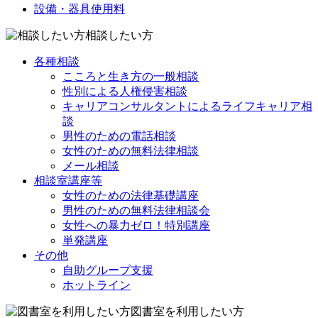
設備・器具使用料
相談したい方
各種相談
こころと生き方の一般相談
性別による人権侵害相談
キャリアコンサルタントによるライフキャリア相
談
男性のための電話相談
女性のための無料法律相談
メール相談
相談室講座等
女性のための法律基礎講座
男性のための無料法律相談会
女性への暴力ゼロ！特別講座
単発講座
その他
自助グループ支援
ホットライン
図書室を利用したい方