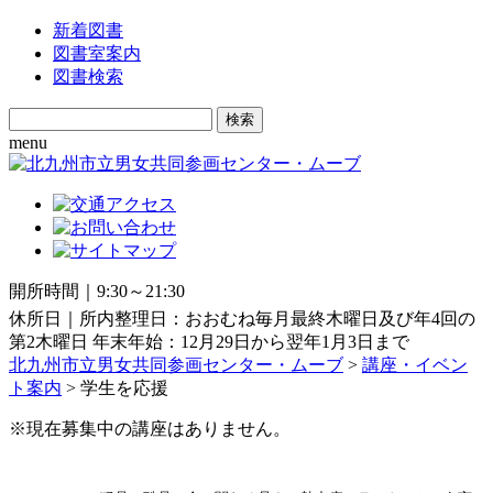
新着図書
図書室案内
図書検索
Search
for:
menu
開所時間｜9:30～21:30
休所日｜所内整理日：おおむね毎月最終木曜日及び年4回の
第2木曜日 年末年始：12月29日から翌年1月3日まで
北九州市立男女共同参画センター・ムーブ
>
講座・イベン
ト案内
>
学生を応援
※現在募集中の講座はありません。