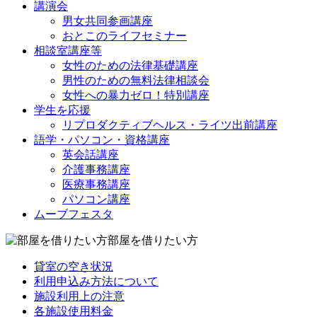
講演会
男女共同参画講座
おとこのライフセミナー
相談室講座等
女性のための法律基礎講座
男性のための無料法律相談会
女性への暴力ゼロ！特別講座
学生を応援
リプロダクティブヘルス・ライツ出前講座
語学・パソコン・資格講座
英会話講座
介護事務講座
医療事務講座
パソコン講座
ムーブフェスタ
部屋を借りたい方
貸室の空き状況
利用申込み方法について
施設利用上の注意
各施設使用料金