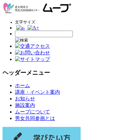
文字サイズ
ヘッダーメニュー
コ
ホーム
ン
講座・イベント案内
テ
お知らせ
ン
施設案内
ツ
ムーブについて
へ
男女共同参画とは
ス
キ
ッ