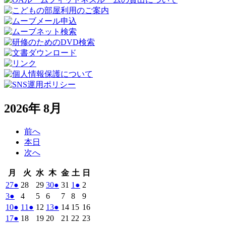
2026年 8月
前へ
本日
次へ
月
火
水
木
金
土
日
月
火
水
木
金
土
日
曜
曜
曜
曜
曜
曜
曜
2026
(1
2026
2026
2026
(1
2026
2026
(1
2026
27
●
28
29
30
●
31
1
●
2
日
日
日
日
日
日
日
年
件
年
年
年
件
年
年
件
年
2026
(1
2026
2026
2026
2026
2026
2026
3
●
4
5
6
7
8
9
7
7
7
7
7
8
8
の
の
の
年
件
年
年
年
年
年
年
2026
(1
2026
(1
2026
2026
(1
2026
2026
2026
10
●
11
●
12
13
●
14
15
16
月
月
月
月
月
月
月
8
イ
8
8
8
イ
8
8
イ
8
の
年
件
年
件
年
年
件
年
年
年
2026
(1
2026
2026
2026
2026
2026
2026
17
●
18
19
20
21
22
23
27
28
29
30
31
1
2
月
月
月
月
月
月
月
ベ
ベ
ベ