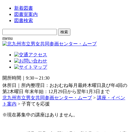
新着図書
図書室案内
図書検索
Search
for:
menu
開所時間｜9:30～21:30
休所日｜所内整理日：おおむね毎月最終木曜日及び年4回の
第2木曜日 年末年始：12月29日から翌年1月3日まで
北九州市立男女共同参画センター・ムーブ
>
講座・イベン
ト案内
>
子育てを応援
※現在募集中の講座はありません。