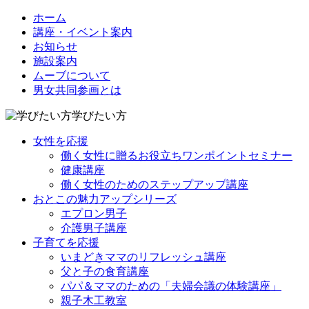
ホーム
講座・イベント案内
お知らせ
施設案内
ムーブについて
男女共同参画とは
学びたい方
女性を応援
働く女性に贈るお役立ちワンポイントセミナー
健康講座
働く女性のためのステップアップ講座
おとこの魅力アップシリーズ
エプロン男子
介護男子講座
子育てを応援
いまどきママのリフレッシュ講座
父と子の食育講座
パパ＆ママのための「夫婦会議の体験講座」
親子木工教室