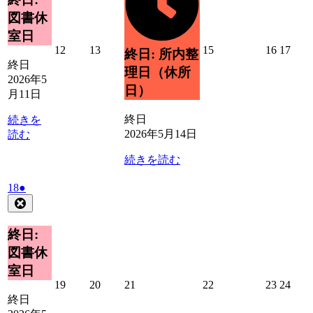
11
ベ
ト)
図書休
日
ン
室日
ト)
2026
2026
2026
2026
2026
12
13
15
16
17
終日: 所内整
年
年
年
年
年
終日
理日（休所
5
5
5
5
5
2026年5
日）
月
月
月
月
月
月11日
12
13
15
16
17
日
日
日
日
日
終日
続きを
2026年5月14日
読む
続きを読む
2026
(1
18
●
年
件
Close
5
の
月
イ
終日:
18
ベ
図書休
日
ン
室日
ト)
2026
2026
2026
2026
2026
2026
19
20
21
22
23
24
年
年
年
年
年
年
終日
5
5
5
5
5
5