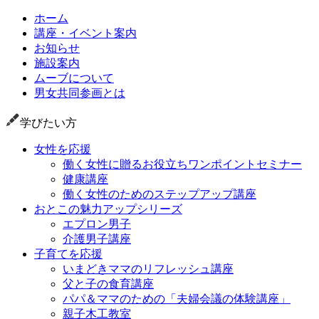
ホーム
講座・イベント案内
お知らせ
施設案内
ムーブについて
男女共同参画とは
学びたい方
女性を応援
働く女性に贈るお役立ちワンポイントセミナー
健康講座
働く女性のためのステップアップ講座
おとこの魅力アップシリーズ
エプロン男子
介護男子講座
子育てを応援
いまどきママのリフレッシュ講座
父と子の食育講座
パパ＆ママのための「夫婦会議の体験講座」
親子木工教室