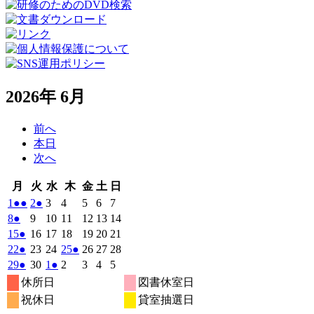
2026年 6月
前へ
本日
次へ
月
火
水
木
金
土
日
月
火
水
木
金
土
日
曜
曜
曜
曜
曜
曜
曜
2026
(2
2026
(1
2026
2026
2026
2026
2026
1
●●
2
●
3
4
5
6
7
日
日
日
日
日
日
日
年
件
年
件
年
年
年
年
年
2026
(1
2026
2026
2026
2026
2026
2026
8
●
9
10
11
12
13
14
6
6
6
6
6
6
6
の
の
年
件
年
年
年
年
年
年
2026
(1
2026
2026
2026
2026
2026
2026
15
●
16
17
18
19
20
21
月
月
月
月
月
月
月
6
イ
6
イ
6
6
6
6
6
の
年
件
年
年
年
年
年
年
2026
(1
2026
2026
2026
(1
2026
2026
2026
22
●
23
24
25
●
26
27
28
1
2
3
4
5
6
7
月
月
月
月
月
月
月
ベ
ベ
6
イ
6
6
6
6
6
6
の
年
件
年
年
年
件
年
年
年
2026
(1
2026
2026
(1
2026
2026
2026
2026
29
●
30
1
●
2
3
4
5
日
日
日
日
日
日
日
8
9
10
11
12
13
14
月
月
月
月
月
月
月
ン
ン
ベ
6
イ
6
6
6
6
6
6
の
の
年
件
年
年
件
年
年
年
年
休所日
図書休室日
日
日
日
日
日
日
日
15
16
17
18
19
20
21
月
ト)
月
ト)
月
月
月
月
月
ン
ベ
6
イ
6
7
7
イ
7
7
7
の
の
祝休日
貸室抽選日
日
日
日
日
日
日
日
22
23
24
25
26
27
28
月
ト)
月
月
月
月
月
月
ン
ベ
ベ
イ
イ