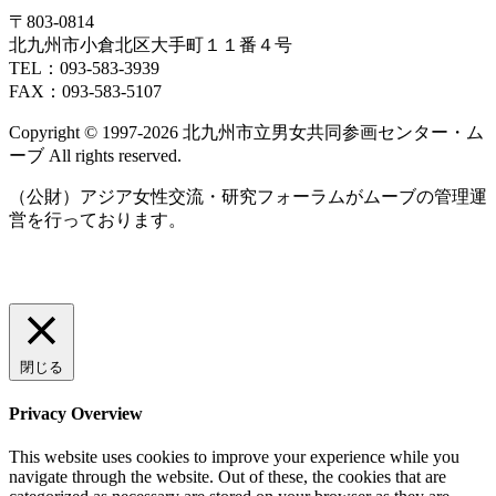
日
日
日
日
日
日
日
29
30
1
2
3
4
5
ト)
ン
ン
ベ
ベ
〒803‐0814
日
日
日
日
日
日
日
ト)
ト)
ン
ン
北九州市小倉北区大手町１１番４号
ト)
ト)
TEL：093‐583‐3939
FAX：093‐583‐5107
Copyright © 1997‐2026 北九州市立男女共同参画センター・ム
ーブ All rights reserved.
（公財）アジア女性交流・研究フォーラムがムーブの管理運
営を行っております。
閉じる
Privacy Overview
This website uses cookies to improve your experience while you
navigate through the website. Out of these, the cookies that are