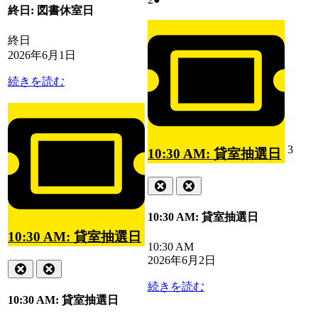
ト)
終日: 図書休室日
年
件
6
の
終日
月
イ
2
2026年6月1日
ベ
日
ン
続きを読む
ト)
2026
3
10:30 AM: 貸室抽選日
年
6
Close
Close
月
3
10:30 AM: 貸室抽選日
日
10:30 AM: 貸室抽選日
10:30 AM
2026年6月2日
Close
Close
続きを読む
10:30 AM: 貸室抽選日