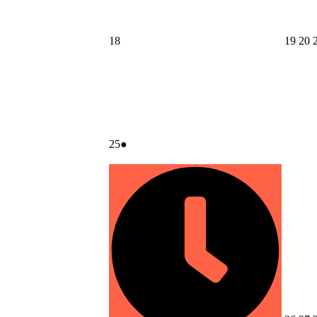
6
2026
202
2
18
19
20
年
年
6
6
6
月
月
18
19
2
日
日
2026
(1
25
●
年
件
6
の
月
イ
25
ベ
日
ン
ト)