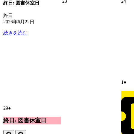
ト)
2026
202
23
24
終日: 図書休室日
年
年
6
6
終日
月
月
2026年6月22日
23
24
日
日
続きを読む
2026
(1
1
●
年
件
7
の
月
イ
1
ベ
2026
(1
29
●
日
ン
年
件
ト)
6
終日: 図書休室日
の
月
イ
29
ベ
Close
Close