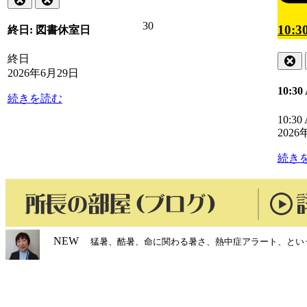
日
ン
ト)
2026
30
10:
終日: 図書休室日
年
6
終日
Cl
月
2026年6月29日
30
10:3
日
続きを読む
10:30
2026
続き
NEW
猛暑、酷暑、命に関わる暑さ、熱中症アラート、とい