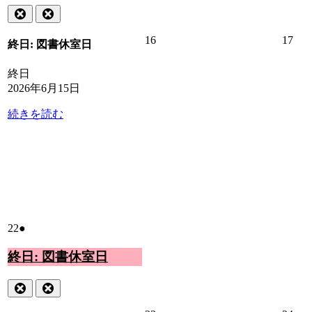
15
ベ
Close
Close
日
ン
ト)
2026
202
16
17
終日: 図書休室日
年
年
6
6
終日
月
月
2026年6月15日
16
17
日
日
続きを読む
2026
(1
22
●
年
件
6
終日: 図書休室日
の
月
イ
22
ベ
Close
Close
日
ン