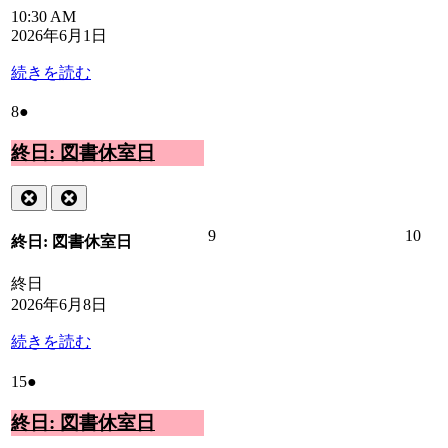
10:30 AM
2026年6月1日
続きを読む
2026
(1
8
●
年
件
6
終日: 図書休室日
の
月
イ
8
ベ
Close
Close
日
ン
ト)
2026
202
9
10
終日: 図書休室日
年
年
6
6
終日
月
月
2026年6月8日
9
10
日
日
続きを読む
2026
(1
15
●
年
件
6
終日: 図書休室日
の
月
イ