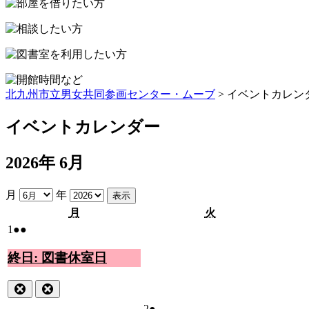
プ
北九州市立男女共同参画センター・ムーブ
> イベントカレン
イベントカレンダー
2026年 6月
月
年
月
火
月
火
曜
曜
2026
(2
1
●●
日
日
年
件
6
終日: 図書休室日
の
月
イ
1
ベ
Close
Close
日
ン
2026
(1
2
●