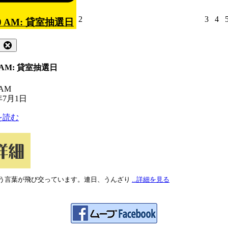
2026
2026
20
2
3
4
30 AM: 貸室抽選日
年
年
年
7
7
7
ose
Close
月
月
月
2
3
4
0 AM: 貸室抽選日
日
日
日
 AM
年7月1日
を読む
う言葉が飛び交っています。連日、うんざり
...詳細を見る