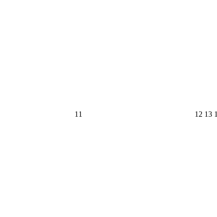
6
2026
202
2
11
12
13
年
年
6
6
6
月
月
11
12
1
日
日