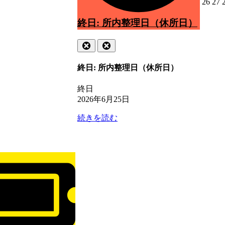
6
202
2
26
27
年
6
6
終日: 所内整理日（休所日）
月
26
2
Close
Close
日
終日: 所内整理日（休所日）
終日
2026年6月25日
続きを読む