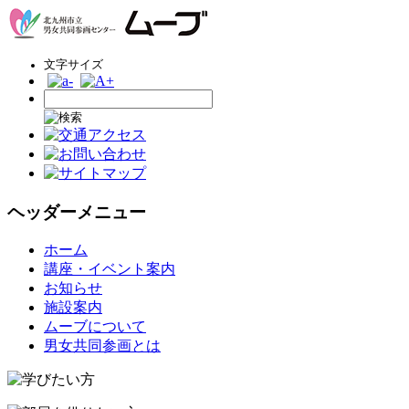
文字サイズ
ヘッダーメニュー
コ
ホーム
ン
講座・イベント案内
テ
お知らせ
ン
施設案内
ツ
ムーブについて
へ
男女共同参画とは
ス
キ
ッ