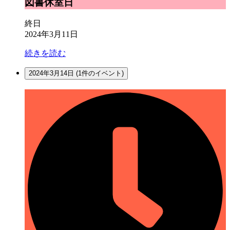
図
図書休室日
書
休
終日
室
2024年3月11日
日
続きを読む
2024年3月14日
(1件のイベント)
所
内
整
理
日
（休
所
日）