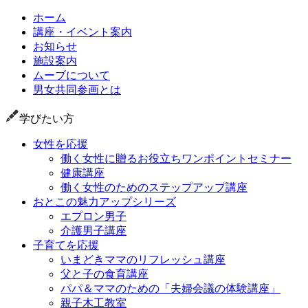
ホーム
講座・イベント案内
お知らせ
施設案内
ムーブについて
男女共同参画とは
学びたい方
女性を応援
働く女性に贈るお役立ちワンポイントセミナー
健康講座
働く女性のためのステップアップ講座
おとこの魅力アップシリーズ
エプロン男子
介護男子講座
子育てを応援
いまどきママのリフレッシュ講座
父と子の食育講座
パパ＆ママのための「夫婦会議の体験講座」
親子木工教室