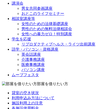
講演会
男女共同参画講座
おとこのライフセミナー
相談室講座等
女性のための法律基礎講座
男性のための無料法律相談会
女性への暴力ゼロ！特別講座
学生を応援
リプロダクティブヘルス・ライツ出前講座
語学・パソコン・資格講座
英会話講座
介護事務講座
医療事務講座
パソコン講座
ムーブフェスタ
部屋を借りたい方
貸室の空き状況
利用申込み方法について
施設利用上の注意
各施設使用料金