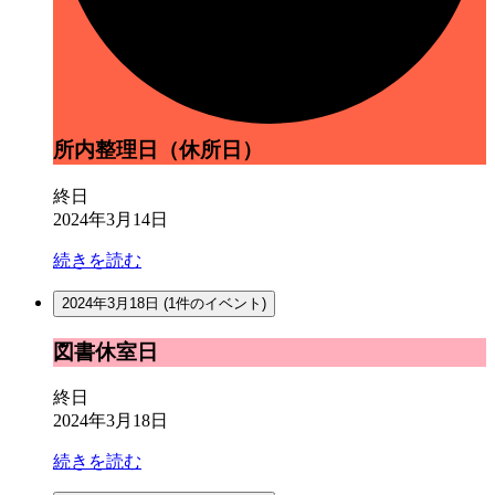
所内整理日（休所日）
終日
2024年3月14日
続きを読む
2024年3月18日
(1件のイベント)
図
図書休室日
書
休
終日
室
2024年3月18日
日
続きを読む