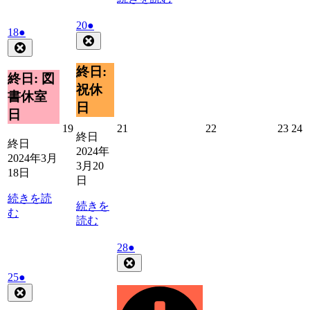
2024
(1
20
●
2024
(1
18
●
年
件
Close
年
件
Close
3
の
3
の
月
イ
終日:
月
イ
終日: 図
20
ベ
18
祝休
ベ
日
書休室
ン
日
ン
日
ト)
日
ト)
2024
2024
2024
2024
2
19
21
22
23
24
終日
年
年
年
年
終日
2024年
3
3
3
3
3
2024年3月
3月20
月
月
月
月
18日
日
19
21
22
23
2
日
日
日
日
続きを読
続きを
む
読む
2024
(1
28
●
年
件
Close
3
の
2024
(1
25
●
月
イ
年
件
Close
28
3
ベ
の