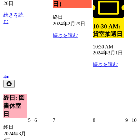
月
月
月
月
26日
日）
27
28
2
3
日
日
日
日
続きを読
終日
む
2024年2月29日
10:30 AM:
貸室抽選日
続きを読む
10:30 AM
2024年3月1日
続きを読む
2024
(1
4
●
年
件
Close
3
の
月
イ
終日: 図
4
ベ
書休室
日
ン
日
ト)
2024
2024
2024
2024
2024
2
5
6
7
8
9
10
年
年
年
年
年
終日
3
3
3
3
3
3
2024年3月
月
月
月
月
月