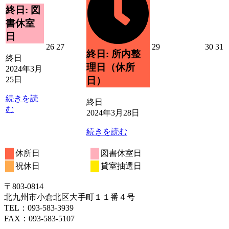
日
月
ン
イ
終日: 図
25
ト)
ベ
書休室
日
ン
日
ト)
2024
2024
2024
2024
2
26
27
29
30
31
終日: 所内整
年
年
年
年
終日
理日（休所
3
3
3
3
3
2024年3月
月
月
月
月
25日
日）
26
27
29
30
3
日
日
日
日
続きを読
終日
む
2024年3月28日
続きを読む
休所日
図書休室日
祝休日
貸室抽選日
〒803‐0814
北九州市小倉北区大手町１１番４号
TEL：093‐583‐3939
FAX：093‐583‐5107