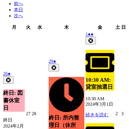
前へ
本日
次へ
月
火
水
木
金
土
月
火
水
木
金
土
日
曜
曜
曜
曜
曜
曜
2024
(2
1
●●
日
日
日
日
日
日
年
件
Close
3
の
月
イ
1
ベ
2024
(1
29
●
日
ン
年
件
Close
ト)
2
の
2024
(1
26
●
月
イ
年
件
10:30 AM:
Close
29
2
ベ
の
貸室抽選日
日
月
ン
イ
終日: 図
26
ト)
ベ
10:30 AM
書休室
日
ン
2024年3月1日
日
ト)
2024
2024
2024
20
27
28
2
3
続きを読む
終日: 所内整
年
年
年
年
終日
理日（休所
2
2
3
3
2024年2月