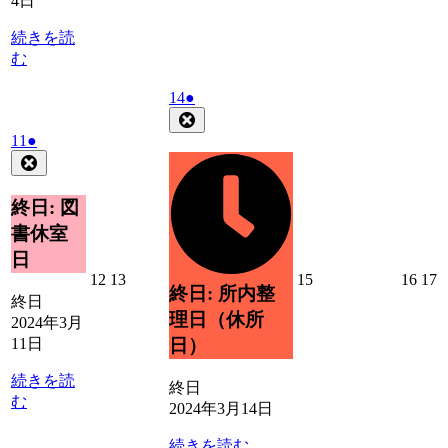
4日
5
6
7
8
9
1
日
日
日
日
日
続きを読
む
2024
(1
14
●
年
件
Close
3
の
2024
(1
11
●
月
イ
年
件
Close
14
3
ベ
の
日
月
ン
イ
終日: 図
11
ト)
ベ
書休室
日
ン
日
ト)
2024
2024
2024
2024
2
12
13
15
16
17
終日: 所内整
年
年
年
年
終日
理日（休所
3
3
3
3
3
2024年3月
月
月
月
月
11日
日）
12
13
15
16
1
日
日
日
日
続きを読
終日
む
2024年3月14日
続きを読む