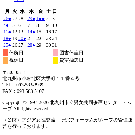
月
火
水
木
金
土
日
月
火
水
木
金
土
日
曜
曜
曜
曜
曜
曜
曜
2024
(1
2024
2024
2024
(1
2024
(2
2024
2024
26
●
27
28
29
●
1
●●
2
3
日
日
日
日
日
日
日
年
件
年
年
年
件
年
件
年
年
2024
(1
2024
2024
2024
2024
2024
2024
4
●
5
6
7
8
9
10
2
2
2
2
3
3
3
の
の
の
年
件
年
年
年
年
年
年
2024
(1
2024
2024
2024
(1
2024
2024
2024
11
●
12
13
14
●
15
16
17
月
月
月
月
月
月
月
3
イ
3
3
3
イ
3
イ
3
3
の
年
件
年
年
年
件
年
年
年
2024
(1
2024
2024
(1
2024
2024
2024
2024
18
●
19
20
●
21
22
23
24
26
27
28
29
1
2
3
月
月
月
月
月
月
月
ベ
ベ
ベ
3
イ
3
3
3
3
3
3
の
の
年
件
年
年
件
年
年
年
年
2024
(1
2024
2024
2024
(1
2024
2024
2024
25
●
26
27
28
●
29
30
31
日
日
日
日
日
日
日
4
5
6
7
8
9
10
月
月
月
月
月
月
月
ン
ン
ン
ベ
3
イ
3
3
3
イ
3
3
3
の
の
年
件
年
年
年
件
年
年
年
休所日
図書休室日
日
日
日
日
日
日
日
11
12
13
14
15
16
17
月
ト)
月
月
月
ト)
月
ト)
月
月
ン
ベ
ベ
3
イ
3
3
イ
3
3
3
3
の
の
祝休日
貸室抽選日
日
日
日
日
日
日
日
18
19
20
21
22
23
24
月
ト)
月
月
月
月
月
月
ン
ン
ベ
ベ
イ
イ
日
日
日
日
日
日
日
25
26
27
28
29
30
31
ト)
ト)
ン
ン
ベ
ベ
〒803‐0814
日
日
日
日
日
日
日
ト)
ト)
ン
ン
北九州市小倉北区大手町１１番４号
ト)
ト)
TEL：093‐583‐3939
FAX：093‐583‐5107
Copyright © 1997‐2026 北九州市立男女共同参画センター・ム
ーブ All rights reserved.
（公財）アジア女性交流・研究フォーラムがムーブの管理運
営を行っております。