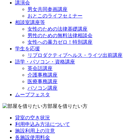
講演会
男女共同参画講座
おとこのライフセミナー
相談室講座等
女性のための法律基礎講座
男性のための無料法律相談会
女性への暴力ゼロ！特別講座
学生を応援
リプロダクティブヘルス・ライツ出前講座
語学・パソコン・資格講座
英会話講座
介護事務講座
医療事務講座
パソコン講座
ムーブフェスタ
部屋を借りたい方
貸室の空き状況
利用申込み方法について
施設利用上の注意
各施設使用料金