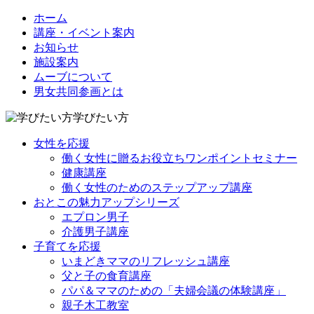
ホーム
講座・イベント案内
お知らせ
施設案内
ムーブについて
男女共同参画とは
学びたい方
女性を応援
働く女性に贈るお役立ちワンポイントセミナー
健康講座
働く女性のためのステップアップ講座
おとこの魅力アップシリーズ
エプロン男子
介護男子講座
子育てを応援
いまどきママのリフレッシュ講座
父と子の食育講座
パパ＆ママのための「夫婦会議の体験講座」
親子木工教室