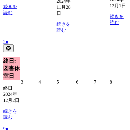
2024年
日
日
日
日
12月1日
続きを
11月28
読む
日
続きを
読む
続きを
読む
2024
(1
2
●
年
件
Close
12
の
月
イ
終日:
2
ベ
図書休
日
ン
室日
ト)
2024
2024
2024
2024
2024
2024
3
4
5
6
7
8
年
年
年
年
年
年
終日
12
12
12
12
12
12
2024年
月
月
月
月
月
月
12月2日
3
4
5
6
7
8
日
日
日
日
日
日
続きを
読む
2024
(1
9
●