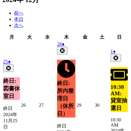
前へ
本日
次へ
月
火
水
木
金
土
日
月
火
水
木
金
土
日
曜
曜
曜
曜
曜
曜
曜
2024
(1
28
●
日
日
日
日
日
日
日
年
件
Close
2024
(1
1
●
11
の
年
件
Close
月
2024
(1
25
●
イ
12
の
28
年
件
Close
ベ
月
イ
日
11
の
ン
1
ベ
月
イ
日
ト)
終日:
ン
終日:
25
ベ
10:30
ト)
図書休
日
所内整
ン
AM:
室日
ト)
理日
貸室抽
2024
2024
2024
2024
26
27
29
30
（休所
選日
終日
年
年
年
年
日）
2024年
11
11
11
11
10:30
11月25
月
月
月
月
AM
終日
日
26
27
29
30
2024年