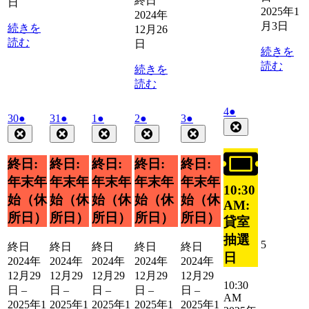
終日
日
24
25
27
28
2025年1
2024年
日
日
日
日
月3日
続きを
12月26
読む
日
続きを
読む
続きを
読む
2025
(1
4
●
2024
(1
2024
(1
2025
(1
2025
(1
2025
(1
30
●
31
●
1
●
2
●
3
●
年
件
Close
年
件
年
件
年
件
年
件
年
件
Close
Close
Close
Close
Close
1
の
12
12
1
1
1
の
の
の
の
の
月
イ
月
月
月
月
月
イ
イ
イ
イ
イ
終日:
終日:
終日:
終日:
終日:
4
ベ
30
31
1
2
3
ベ
ベ
ベ
ベ
ベ
日
年末年
年末年
年末年
年末年
年末年
ン
日
日
日
日
日
ン
ン
ン
ン
ン
10:30
ト)
始（休
始（休
始（休
始（休
始（休
ト)
ト)
ト)
ト)
ト)
AM:
所日）
所日）
所日）
所日）
所日）
貸室
抽選
2025
5
終日
終日
終日
終日
終日
日
年
2024年
2024年
2024年
2024年
2024年
1
12月29
12月29
12月29
12月29
12月29
月
10:30
日
–
日
–
日
–
日
–
日
–
5
AM
2025年1
2025年1
2025年1
2025年1
2025年1