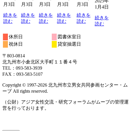
日
2025年
月3日
月3日
月3日
月3日
月3日
1月4日
続きを
続きを
続きを
続きを
続きを
続きを
読む
読む
読む
読む
読む
読む
休所日
図書休室日
祝休日
貸室抽選日
〒803‐0814
北九州市小倉北区大手町１１番４号
TEL：093‐583‐3939
FAX：093‐583‐5107
Copyright © 1997‐2026 北九州市立男女共同参画センター・ム
ーブ All rights reserved.
（公財）アジア女性交流・研究フォーラムがムーブの管理運
営を行っております。