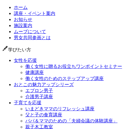
ホーム
講座・イベント案内
お知らせ
施設案内
ムーブについて
男女共同参画とは
学びたい方
女性を応援
働く女性に贈るお役立ちワンポイントセミナー
健康講座
働く女性のためのステップアップ講座
おとこの魅力アップシリーズ
エプロン男子
介護男子講座
子育てを応援
いまどきママのリフレッシュ講座
父と子の食育講座
パパ＆ママのための「夫婦会議の体験講座」
親子木工教室