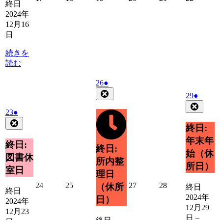
終日
年
年
年
年
年
年
2024年
12
12
12
12
12
12
12月16
月
月
月
月
月
月
日
17
18
19
20
21
22
日
日
日
日
日
日
続きを
読む
2024
(1
26
●
年
件
Close
2024
(1
29
●
12
の
年
件
Close
月
2024
(1
23
●
イ
12
の
26
年
件
Close
ベ
月
イ
終日:
日
12
の
ン
29
ベ
年末年
月
イ
日
ト)
終日:
ン
終日:
23
ベ
始（休
ト)
図書休
日
所内整
ン
所日）
室日
ト)
理日
2024
2024
2024
2024
24
25
27
28
（休所
終日
終日
年
年
年
年
2024年
日）
2024年
12
12
12
12
12月29
12月23
月
月
月
月
日
–