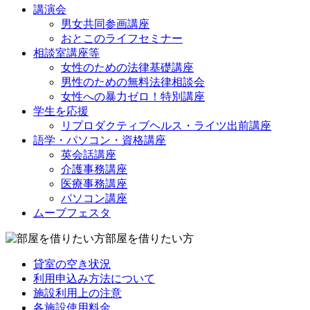
講演会
男女共同参画講座
おとこのライフセミナー
相談室講座等
女性のための法律基礎講座
男性のための無料法律相談会
女性への暴力ゼロ！特別講座
学生を応援
リプロダクティブヘルス・ライツ出前講座
語学・パソコン・資格講座
英会話講座
介護事務講座
医療事務講座
パソコン講座
ムーブフェスタ
部屋を借りたい方
貸室の空き状況
利用申込み方法について
施設利用上の注意
各施設使用料金