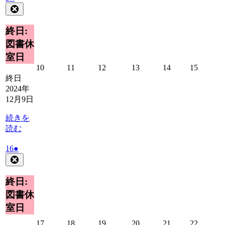
年
件
Close
12
の
月
イ
終日:
9
ベ
図書休
日
ン
室日
ト)
2024
2024
2024
2024
2024
2024
10
11
12
13
14
15
年
年
年
年
年
年
終日
12
12
12
12
12
12
2024年
月
月
月
月
月
月
12月9日
10
11
12
13
14
15
日
日
日
日
日
日
続きを
読む
2024
(1
16
●
年
件
Close
12
の
月
イ
終日:
16
ベ
図書休
日
ン
室日
ト)
2024
2024
2024
2024
2024
2024
17
18
19
20
21
22