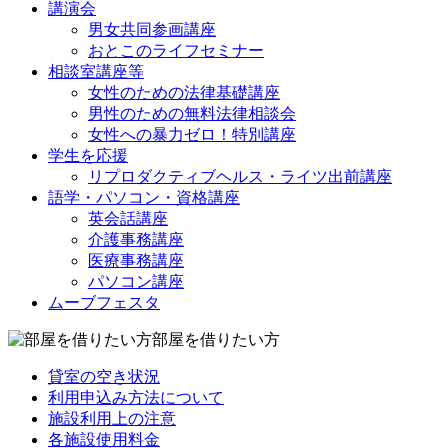
講演会
男女共同参画講座
おとこのライフセミナー
相談室講座等
女性のための法律基礎講座
男性のための無料法律相談会
女性への暴力ゼロ！特別講座
学生を応援
リプロダクティブヘルス・ライツ出前講座
語学・パソコン・資格講座
英会話講座
介護事務講座
医療事務講座
パソコン講座
ムーブフェスタ
部屋を借りたい方
貸室の空き状況
利用申込み方法について
施設利用上の注意
各施設使用料金