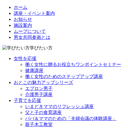
ホーム
講座・イベント案内
お知らせ
施設案内
ムーブについて
男女共同参画とは
学びたい方
女性を応援
働く女性に贈るお役立ちワンポイントセミナー
健康講座
働く女性のためのステップアップ講座
おとこの魅力アップシリーズ
エプロン男子
介護男子講座
子育てを応援
いまどきママのリフレッシュ講座
父と子の食育講座
パパ＆ママのための「夫婦会議の体験講座」
親子木工教室