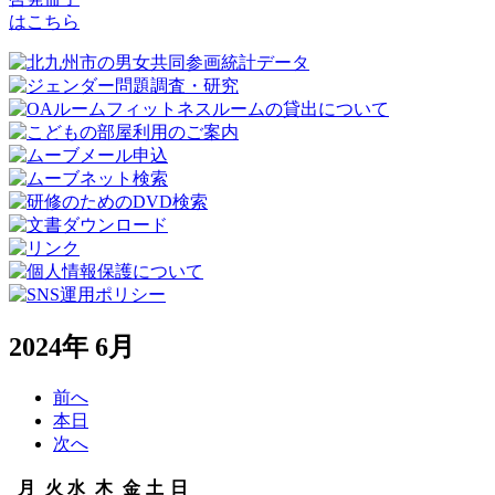
はこちら
2024年 6月
前へ
本日
次へ
月
火
水
木
金
土
日
月
火
水
木
金
土
日