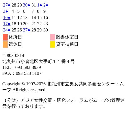
曜
曜
曜
曜
曜
曜
曜
2024
(1
2024
2024
2024
(1
2024
2024
(1
2024
(1
27
●
28
29
30
●
31
1
●
2
●
日
日
日
日
日
日
日
年
件
年
年
年
件
年
年
件
年
件
2024
(1
2024
2024
2024
2024
2024
2024
3
●
4
5
6
7
8
9
5
5
5
5
5
6
6
の
の
の
の
年
件
年
年
年
年
年
年
2024
(1
2024
2024
2024
2024
2024
2024
10
●
11
12
13
14
15
16
月
月
月
月
月
月
月
6
イ
6
6
6
イ
6
6
イ
6
イ
の
年
件
年
年
年
年
年
年
2024
(1
2024
2024
2024
2024
2024
2024
17
●
18
19
20
21
22
23
27
28
29
30
31
1
2
月
月
月
月
月
月
月
ベ
ベ
ベ
ベ
6
イ
6
6
6
6
6
6
の
年
件
年
年
年
年
年
年
2024
(1
2024
2024
2024
(1
2024
2024
2024
24
●
25
26
27
●
28
29
30
日
日
日
日
日
日
日
3
4
5
6
7
8
9
月
月
月
月
月
月
月
ン
ン
ン
ン
ベ
6
イ
6
6
6
6
6
6
の
年
件
年
年
年
件
年
年
年
休所日
図書休室日
日
日
日
日
日
日
日
10
11
12
13
14
15
16
月
ト)
月
月
月
ト)
月
月
ト)
月
ト)
ン
ベ
6
イ
6
6
6
6
6
6
の
の
祝休日
貸室抽選日
日
日
日
日
日
日
日
17
18
19
20
21
22
23
月
ト)
月
月
月
月
月
月
ン
ベ
イ
イ
日
日
日
日
日
日
日
24
25
26
27
28
29
30
ト)
ン
ベ
ベ
〒803‐0814
日
日
日
日
日
日
日
ト)
ン
ン
北九州市小倉北区大手町１１番４号
ト)
ト)
TEL：093‐583‐3939
FAX：093‐583‐5107
Copyright © 1997‐2026 北九州市立男女共同参画センター・ム
ーブ All rights reserved.
（公財）アジア女性交流・研究フォーラムがムーブの管理運
営を行っております。