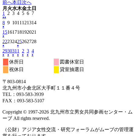
前へ
本日
次へ
月
火
水
木
金
土
日
月
火
水
木
金
土
日
2025
曜
2025
曜
2025
曜
2025
曜
2025
曜
2025
曜
2025
曜
1
2
3
4
5
6
7
年
日
年
日
年
日
年
日
年
日
年
日
年
日
●●
(2
2025
2025
2025
2025
2025
2025
2025
8
12
9
12
10
12
11
12
12
12
13
12
14
12
件
年
年
年
年
年
年
年
●
月
月
月
月
月
月
月
(1
2025
2025
2025
2025
2025
2025
2025
の
15
12
16
12
17
12
18
12
19
12
20
12
21
12
1
2
3
4
5
6
7
件
年
年
年
年
年
年
年
イ
●
月
月
月
月
月
月
月
日
日
日
日
日
日
日
(1
2025
2025
2025
2025
2025
2025
2025
の
22
12
23
12
24
12
25
12
26
12
27
12
28
12
ベ
8
9
10
11
12
13
14
件
年
年
年
年
年
年
年
イ
●
月
月
月
●
月
月
月
月
ン
日
日
日
日
日
日
日
(1
2025
2025
(1
2025
2026
2026
2026
2026
の
29
12
30
12
31
12
1
12
2
12
3
12
4
12
ベ
15
16
17
18
19
20
21
ト)
件
年
年
件
年
年
年
年
年
イ
●
月
●
月
●
月
●
月
●
月
●
月
●
月
ン
日
日
日
日
日
日
日
(1
(1
(1
(1
(1
(1
(1
の
12
12
の
12
1
1
1
1
ベ
22
23
24
25
26
27
28
ト)
休所日
図書休室日
件
件
件
件
件
件
件
イ
月
月
イ
月
月
月
月
月
ン
日
日
日
日
日
日
日
祝休日
貸室抽選日
の
の
の
の
の
の
の
ベ
29
30
ベ
31
1
2
3
4
ト)
イ
イ
イ
イ
イ
イ
イ
ン
日
日
ン
日
日
日
日
日
ベ
ベ
ベ
ベ
ベ
ベ
ベ
ト)
ト)
〒803‐0814
ン
ン
ン
ン
ン
ン
ン
北九州市小倉北区大手町１１番４号
ト)
ト)
ト)
ト)
ト)
ト)
ト)
TEL：093‐583‐3939
FAX：093‐583‐5107
Copyright © 1997‐2026 北九州市立男女共同参画センター・ム
ーブ All rights reserved.
（公財）アジア女性交流・研究フォーラムがムーブの管理運
営を行っております。