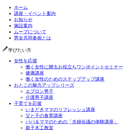
ホーム
講座・イベント案内
お知らせ
施設案内
ムーブについて
男女共同参画とは
学びたい方
女性を応援
働く女性に贈るお役立ちワンポイントセミナー
健康講座
働く女性のためのステップアップ講座
おとこの魅力アップシリーズ
エプロン男子
介護男子講座
子育てを応援
いまどきママのリフレッシュ講座
父と子の食育講座
パパ＆ママのための「夫婦会議の体験講座」
親子木工教室