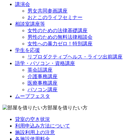
講演会
男女共同参画講座
おとこのライフセミナー
相談室講座等
女性のための法律基礎講座
男性のための無料法律相談会
女性への暴力ゼロ！特別講座
学生を応援
リプロダクティブヘルス・ライツ出前講座
語学・パソコン・資格講座
英会話講座
介護事務講座
医療事務講座
パソコン講座
ムーブフェスタ
部屋を借りたい方
貸室の空き状況
利用申込み方法について
施設利用上の注意
各施設使用料金