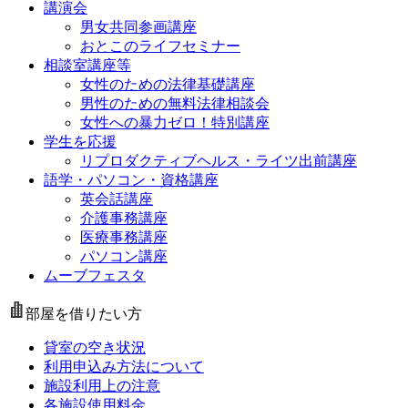
講演会
男女共同参画講座
おとこのライフセミナー
相談室講座等
女性のための法律基礎講座
男性のための無料法律相談会
女性への暴力ゼロ！特別講座
学生を応援
リプロダクティブヘルス・ライツ出前講座
語学・パソコン・資格講座
英会話講座
介護事務講座
医療事務講座
パソコン講座
ムーブフェスタ
部屋を借りたい方
貸室の空き状況
利用申込み方法について
施設利用上の注意
各施設使用料金