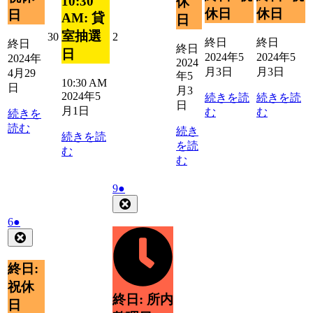
10:30
休
4
5
ン
ベ
ベ
休日
休日
日
日
日
AM: 貸
ト)
日
ン
ン
ト)
ト)
室抽選
2024
2024
30
2
終日
終日
終日
終日
年
年
日
2024年5
2024年5
2024年
2024
4
5
月3日
月3日
4月29
年5
月
月
10:30 AM
日
30
2
月3
2024年5
続きを読
続きを読
日
日
日
月1日
む
む
続きを
読む
続き
続きを読
を読
む
む
2024
(1
9
●
年
件
Close
5
の
2024
(1
6
●
月
イ
年
件
Close
9
ベ
5
の
日
ン
月
イ
終日:
ト)
6
ベ
祝休
日
ン
終日: 所内
日
ト)