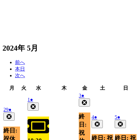
2024年 5月
前へ
本日
次へ
月
火
水
木
金
土
日
月
火
水
木
金
土
日
曜
曜
曜
曜
曜
曜
曜
2024
(1
3
●
2024
(1
1
●
日
日
日
日
日
日
日
年
件
Close
年
件
Close
5
の
2024
(1
29
●
5
の
月
イ
年
件
終
Close
2024
(1
2024
(1
4
●
5
●
月
イ
3
ベ
4
の
年
件
年
件
Close
Close
1
日:
ベ
日
月
ン
イ
5
5
の
の
日
終日:
ン
祝
29
ト)
ベ
月
月
イ
イ
終日: 祝
終日: 祝
祝休
ト)
日