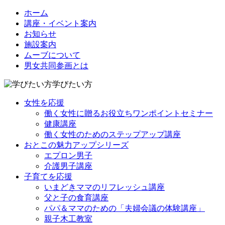
ホーム
講座・イベント案内
お知らせ
施設案内
ムーブについて
男女共同参画とは
学びたい方
女性を応援
働く女性に贈るお役立ちワンポイントセミナー
健康講座
働く女性のためのステップアップ講座
おとこの魅力アップシリーズ
エプロン男子
介護男子講座
子育てを応援
いまどきママのリフレッシュ講座
父と子の食育講座
パパ＆ママのための「夫婦会議の体験講座」
親子木工教室