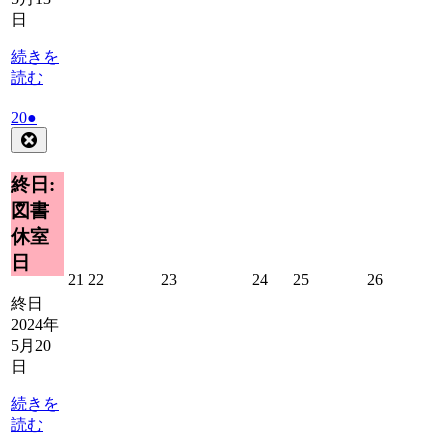
14
15
16
17
18
19
日
日
日
日
日
日
日
続きを
読む
2024
(1
20
●
年
件
Close
5
の
月
イ
終日:
20
ベ
図書
日
ン
休室
ト)
日
2024
2024
2024
2024
2024
2024
21
22
23
24
25
26
年
年
年
年
年
年
終日
5
5
5
5
5
5
2024年
月
月
月
月
月
月
5月20
21
22
23
24
25
26
日
日
日
日
日
日
日
続きを
読む