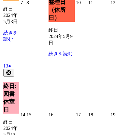
整理日
2024
2024
2024
2024
2024
7
8
10
11
12
年
年
年
年
年
終日
（休所
5
5
5
5
5
2024年
日）
月
月
月
月
月
5月3日
7
8
10
11
12
終日
日
日
日
日
日
続きを
2024年5月9
読む
日
続きを読む
2024
(1
13
●
年
件
Close
5
の
月
イ
終日:
13
ベ
図書
日
ン
休室
ト)
日
2024
2024
2024
2024
2024
2024
14
15
16
17
18
19
年
年
年
年
年
年
終日
5
5
5
5
5
5
2024年
月
月
月
月
月
月
5月13