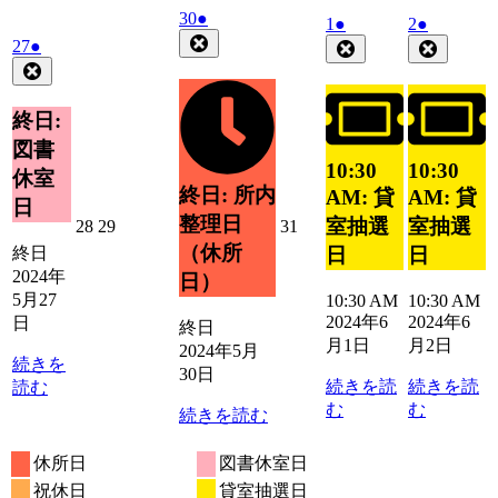
2024
(1
30
●
2024
(1
2024
(1
1
●
2
●
年
件
Close
年
件
年
件
2024
(1
27
●
Close
Close
5
の
年
件
6
6
の
の
Close
月
イ
月
月
5
の
イ
イ
30
ベ
月
1
2
イ
ベ
ベ
終日:
日
日
日
27
ン
ベ
ン
ン
図書
日
ト)
ン
ト)
ト)
10:30
10:30
休室
ト)
終日: 所内
AM: 貸
AM: 貸
日
整理日
室抽選
室抽選
2024
2024
2024
28
29
31
年
年
年
（休所
日
日
終日
5
5
5
2024年
日）
月
月
月
5月27
10:30 AM
10:30 AM
28
29
31
2024年6
2024年6
日
終日
日
日
日
月1日
月2日
2024年5月
続きを
30日
続きを読
続きを読
読む
む
む
続きを読む
休所日
図書休室日
祝休日
貸室抽選日