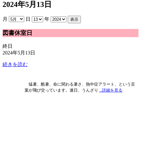
2024年5月13日
月
日
年
図
図書休室日
書
休
終日
室
2024年5月13日
日
続きを読む
猛暑、酷暑、命に関わる暑さ、熱中症アラート、という言
葉が飛び交っています。連日、うんざり
...詳細を見る