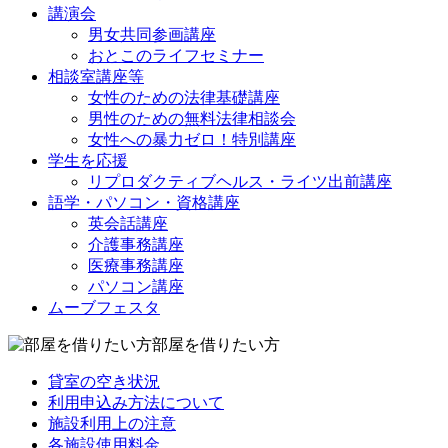
講演会
男女共同参画講座
おとこのライフセミナー
相談室講座等
女性のための法律基礎講座
男性のための無料法律相談会
女性への暴力ゼロ！特別講座
学生を応援
リプロダクティブヘルス・ライツ出前講座
語学・パソコン・資格講座
英会話講座
介護事務講座
医療事務講座
パソコン講座
ムーブフェスタ
部屋を借りたい方
貸室の空き状況
利用申込み方法について
施設利用上の注意
各施設使用料金