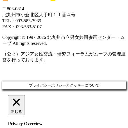
イ
イ
日
日
日
日
日
日
日
25
26
27
28
29
30
31
ト)
ト)
ン
ン
ベ
ベ
〒803‐0814
日
日
日
日
日
日
日
ト)
ト)
ン
ン
北九州市小倉北区大手町１１番４号
ト)
ト)
TEL：093‐583‐3939
FAX：093‐583‐5107
Copyright © 1997‐2026 北九州市立男女共同参画センター・ム
ーブ All rights reserved.
（公財）アジア女性交流・研究フォーラムがムーブの管理運
営を行っております。
プライバシーポリシーとクッキーについて
閉じる
Privacy Overview