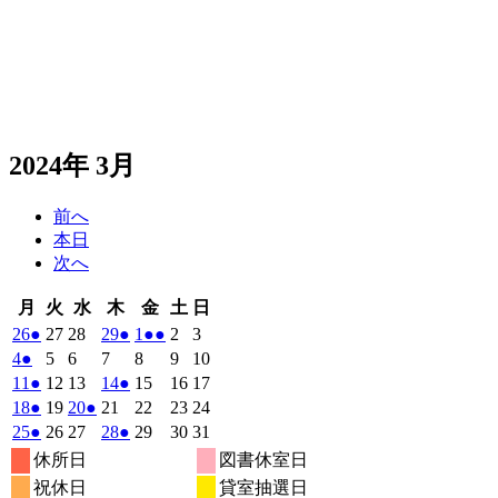
2024年 3月
前へ
本日
次へ
月
火
水
木
金
土
日
月
火
水
木
金
土
日
曜
曜
曜
曜
曜
曜
曜
2024
(1
2024
2024
2024
(1
2024
(2
2024
2024
26
●
27
28
29
●
1
●●
2
3
日
日
日
日
日
日
日
年
件
年
年
年
件
年
件
年
年
2024
(1
2024
2024
2024
2024
2024
2024
4
●
5
6
7
8
9
10
2
2
2
2
3
3
3
の
の
の
年
件
年
年
年
年
年
年
2024
(1
2024
2024
2024
(1
2024
2024
2024
11
●
12
13
14
●
15
16
17
月
月
月
月
月
月
月
3
イ
3
3
3
イ
3
イ
3
3
の
年
件
年
年
年
件
年
年
年
2024
(1
2024
2024
(1
2024
2024
2024
2024
18
●
19
20
●
21
22
23
24
26
27
28
29
1
2
3
月
月
月
月
月
月
月
ベ
ベ
ベ
3
イ
3
3
3
3
3
3
の
の
年
件
年
年
件
年
年
年
年
2024
(1
2024
2024
2024
(1
2024
2024
2024
25
●
26
27
28
●
29
30
31
日
日
日
日
日
日
日
4
5
6
7
8
9
10
月
月
月
月
月
月
月
ン
ン
ン
ベ
3
イ
3
3
3
イ
3
3
3
の
の
年
件
年
年
年
件
年
年
年
休所日
図書休室日
日
日
日
日
日
日
日
11
12
13
14
15
16
17
月
ト)
月
月
月
ト)
月
ト)
月
月
ン
ベ
ベ
3
イ
3
3
イ
3
3
3
3
の
の
祝休日
貸室抽選日
日
日
日
日
日
日
日
18
19
20
21
22
23
24
月
ト)
月
月
月
月
月
月
ン
ン
ベ
ベ