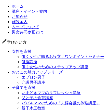
ホーム
講座・イベント案内
お知らせ
施設案内
ムーブについて
男女共同参画とは
学びたい方
女性を応援
働く女性に贈るお役立ちワンポイントセミナー
健康講座
働く女性のためのステップアップ講座
おとこの魅力アップシリーズ
エプロン男子
介護男子講座
子育てを応援
いまどきママのリフレッシュ講座
父と子の食育講座
パパ＆ママのための「夫婦会議の体験講座」
親子木工教室