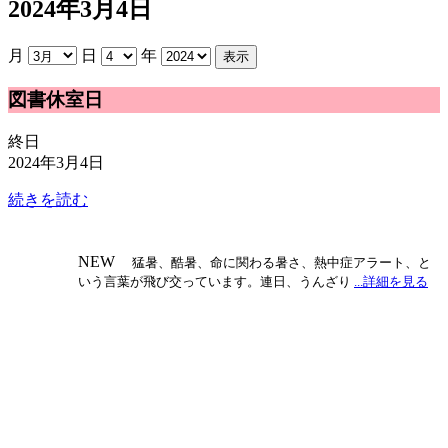
2024年3月4日
月
日
年
図
図書休室日
書
休
終日
室
2024年3月4日
日
続きを読む
NEW
猛暑、酷暑、命に関わる暑さ、熱中症アラート、と
いう言葉が飛び交っています。連日、うんざり
...詳細を見る