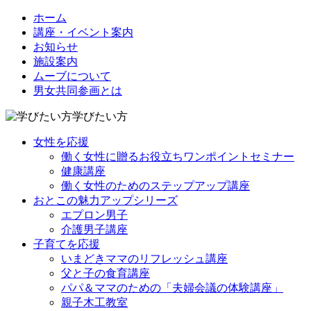
ホーム
講座・イベント案内
お知らせ
施設案内
ムーブについて
男女共同参画とは
学びたい方
女性を応援
働く女性に贈るお役立ちワンポイントセミナー
健康講座
働く女性のためのステップアップ講座
おとこの魅力アップシリーズ
エプロン男子
介護男子講座
子育てを応援
いまどきママのリフレッシュ講座
父と子の食育講座
パパ＆ママのための「夫婦会議の体験講座」
親子木工教室