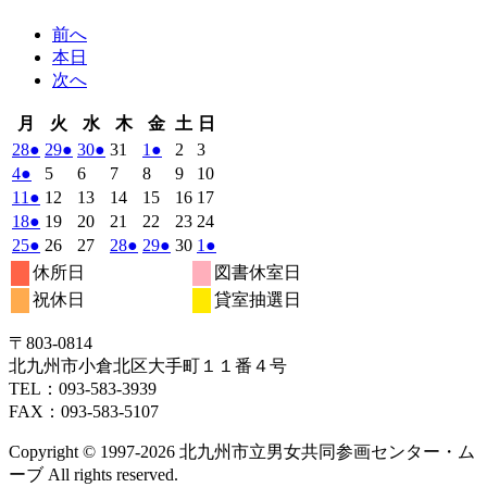
前へ
本日
次へ
月
火
水
木
金
土
日
月
火
水
木
金
土
日
曜
曜
曜
曜
曜
曜
曜
2022
(1
2022
(1
2022
(1
2022
2022
(1
2022
2022
28
●
29
●
30
●
31
1
●
2
3
日
日
日
日
日
日
日
年
件
年
件
年
件
年
年
件
年
年
2022
(1
2022
2022
2022
2022
2022
2022
4
●
5
6
7
8
9
10
3
3
3
3
4
4
4
の
の
の
の
年
件
年
年
年
年
年
年
2022
(1
2022
2022
2022
2022
2022
2022
11
●
12
13
14
15
16
17
月
月
月
月
月
月
月
4
イ
4
イ
4
イ
4
4
イ
4
4
の
年
件
年
年
年
年
年
年
2022
(1
2022
2022
2022
2022
2022
2022
18
●
19
20
21
22
23
24
28
29
30
31
1
2
3
月
月
月
月
月
月
月
ベ
ベ
ベ
ベ
4
イ
4
4
4
4
4
4
の
年
件
年
年
年
年
年
年
2022
(1
2022
2022
2022
(1
2022
(1
2022
2022
(1
25
●
26
27
28
●
29
●
30
1
●
日
日
日
日
日
日
日
4
5
6
7
8
9
10
月
月
月
月
月
月
月
ン
ン
ン
ン
ベ
4
イ
4
4
4
4
4
4
の
年
件
年
年
年
件
年
件
年
年
件
休所日
図書休室日
日
日
日
日
日
日
日
11
12
13
14
15
16
17
月
ト)
月
ト)
月
ト)
月
月
ト)
月
月
ン
ベ
4
イ
4
4
4
4
4
5
の
の
の
の
祝休日
貸室抽選日
日
日
日
日
日
日
日
18
19
20
21
22
23
24
月
ト)
月
月
月
月
月
月
ン
ベ
イ
イ
イ
イ
日
日
日
日
日
日
日
25
26
27
28
29
30
1
ト)
ン
ベ
ベ
ベ
ベ
〒803‐0814
日
日
日
日
日
日
日
ト)
ン
ン
ン
ン
北九州市小倉北区大手町１１番４号
ト)
ト)
ト)
ト)
TEL：093‐583‐3939
FAX：093‐583‐5107
Copyright © 1997‐2026 北九州市立男女共同参画センター・ム
ーブ All rights reserved.