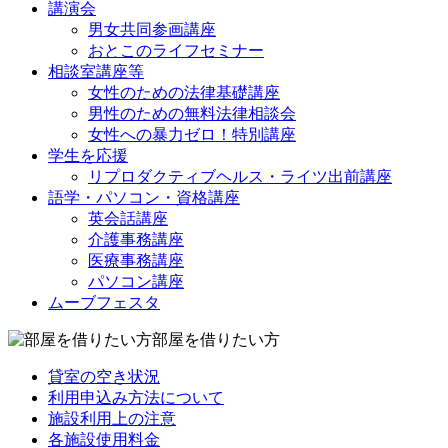
講演会
男女共同参画講座
おとこのライフセミナー
相談室講座等
女性のための法律基礎講座
男性のための無料法律相談会
女性への暴力ゼロ！特別講座
学生を応援
リプロダクティブヘルス・ライツ出前講座
語学・パソコン・資格講座
英会話講座
介護事務講座
医療事務講座
パソコン講座
ムーブフェスタ
部屋を借りたい方
貸室の空き状況
利用申込み方法について
施設利用上の注意
各施設使用料金