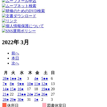
2022年 3月
前へ
本日
次へ
月
火
水
木
金
土
日
月
火
水
木
金
土
日
曜
曜
曜
曜
曜
曜
曜
2022
(1
2022
(2
2022
(1
2022
2022
(1
2022
(2
2022
28
●
1
●●
2
●
3
4
●
5
●●
6
日
日
日
日
日
日
日
年
件
年
件
年
件
年
年
件
年
件
年
2022
(1
2022
(1
2022
(2
2022
(1
2022
(1
2022
(1
2022
7
●
8
●
9
●●
10
●
11
●
12
●
13
2
3
3
3
3
3
3
の
の
の
の
の
年
件
年
件
年
件
年
件
年
件
年
件
年
2022
(1
2022
(1
2022
(1
2022
2022
2022
(2
2022
14
●
15
●
16
●
17
18
19
●●
20
月
月
月
月
月
月
月
3
イ
3
イ
3
イ
3
3
イ
3
イ
3
の
の
の
の
の
の
年
件
年
件
年
件
年
年
年
件
年
2022
(1
2022
2022
(2
2022
(1
2022
(1
2022
(1
2022
21
●
22
23
●●
24
●
25
●
26
●
27
28
1
2
3
4
5
6
月
月
月
月
月
月
月
ベ
ベ
ベ
ベ
ベ
3
イ
3
イ
3
イ
3
イ
3
イ
3
イ
3
の
の
の
の
年
件
年
年
件
年
件
年
件
年
件
年
2022
(1
2022
(1
2022
(1
2022
2022
(1
2022
2022
28
●
29
●
30
●
31
1
●
2
3
日
日
日
日
日
日
日
7
8
9
10
11
12
13
月
月
月
月
月
月
月
ン
ン
ン
ン
ン
ベ
ベ
ベ
ベ
ベ
ベ
3
イ
3
イ
3
イ
3
3
3
イ
3
の
の
の
の
の
年
件
年
件
年
件
年
年
件
年
年
休所日
図書休室日
日
日
日
日
日
日
日