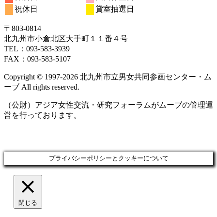
14
15
16
17
18
19
20
月
ト)
月
ト)
月
ト)
月
月
ト)
月
ト)
月
ン
ン
ン
ン
ン
ン
ベ
ベ
ベ
ベ
3
イ
3
3
イ
3
イ
4
イ
4
イ
4
の
の
の
の
祝休日
貸室抽選日
日
日
日
日
日
日
日
21
22
23
24
25
26
27
月
ト)
月
ト)
月
ト)
月
ト)
月
ト)
月
ト)
月
ン
ン
ン
ン
ベ
ベ
ベ
ベ
ベ
イ
イ
イ
イ
日
日
日
日
日
日
日
28
29
30
31
1
2
3
ト)
ト)
ト)
ト)
ン
ン
ン
ン
ン
ベ
ベ
ベ
ベ
〒803‐0814
日
日
日
日
日
日
日
ト)
ト)
ト)
ト)
ト)
ン
ン
ン
ン
北九州市小倉北区大手町１１番４号
ト)
ト)
ト)
ト)
TEL：093‐583‐3939
FAX：093‐583‐5107
Copyright © 1997‐2026 北九州市立男女共同参画センター・ム
ーブ All rights reserved.
（公財）アジア女性交流・研究フォーラムがムーブの管理運
営を行っております。
プライバシーポリシーとクッキーについて
閉じる