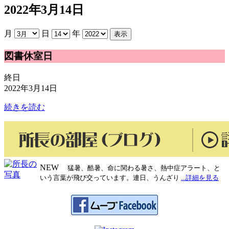
2022年3月14日
月
日
年
図
図書休室日
書
休
終日
室
2022年3月14日
日
続きを読む
NEW
猛暑、酷暑、命に関わる暑さ、熱中症アラート、と
いう言葉が飛び交っています。連日、うんざり
...詳細を見る