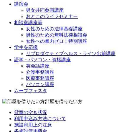
講演会
男女共同参画講座
おとこのライフセミナー
相談室講座等
女性のための法律基礎講座
男性のための無料法律相談会
女性への暴力ゼロ！特別講座
学生を応援
リプロダクティブヘルス・ライツ出前講座
語学・パソコン・資格講座
英会話講座
介護事務講座
医療事務講座
パソコン講座
ムーブフェスタ
部屋を借りたい方
貸室の空き状況
利用申込み方法について
施設利用上の注意
各施設使用料金