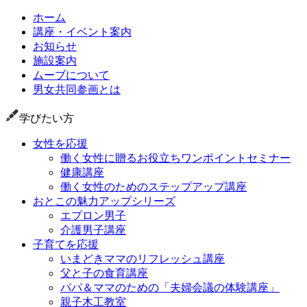
ホーム
講座・イベント案内
お知らせ
施設案内
ムーブについて
男女共同参画とは
学びたい方
女性を応援
働く女性に贈るお役立ちワンポイントセミナー
健康講座
働く女性のためのステップアップ講座
おとこの魅力アップシリーズ
エプロン男子
介護男子講座
子育てを応援
いまどきママのリフレッシュ講座
父と子の食育講座
パパ＆ママのための「夫婦会議の体験講座」
親子木工教室