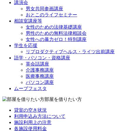
講演会
男女共同参画講座
おとこのライフセミナー
相談室講座等
女性のための法律基礎講座
男性のための無料法律相談会
女性への暴力ゼロ！特別講座
学生を応援
リプロダクティブヘルス・ライツ出前講座
語学・パソコン・資格講座
英会話講座
介護事務講座
医療事務講座
パソコン講座
ムーブフェスタ
部屋を借りたい方
貸室の空き状況
利用申込み方法について
施設利用上の注意
各施設使用料金