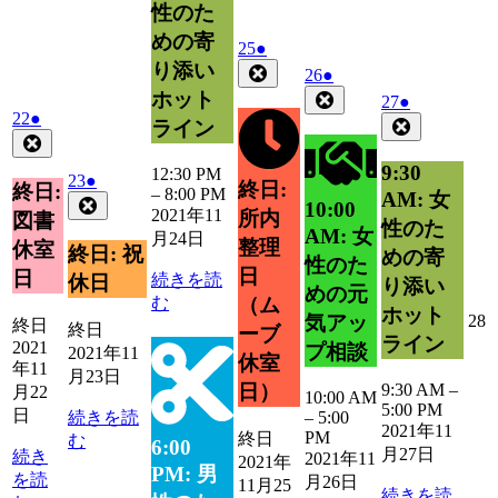
性のた
ト)
めの寄
2021
(1
25
●
年
件
り添い
Close
2021
(1
26
●
11
の
年
件
Close
ホット
2021
(1
27
●
月
イ
2021
(1
11
22
●
の
年
件
Close
ライン
25
年
件
ベ
月
Close
イ
11
の
日
11
26
の
ン
ベ
月
イ
9:30
12:30 PM
2021
(1
23
●
月
日
イ
ト)
27
終日:
ン
終日:
ベ
–
8:00 PM
AM: 女
年
件
Close
22
10:00
ベ
日
ト)
ン
2021年11
所内
図書
11
の
日
性のた
ン
AM: 女
ト)
月24日
月
整理
イ
休室
終日: 祝
ト)
めの寄
性のた
23
ベ
日
日
続きを読
休日
り添い
日
めの元
ン
む
（ム
ホット
ト)
2
28
気アッ
終日
終日
ーブ
ライン
2021
プ相談
2021年11
休室
1
年11
月23日
9:30 AM
–
日）
月22
10:00 AM
2
5:00 PM
日
続きを読
–
5:00
2021年11
PM
終日
む
6:00
月27日
続き
2021年11
2021年
PM: 男
を読
月26日
11月25
続きを読