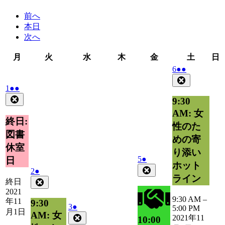
前へ
本日
次へ
月
火
水
木
金
土
月
火
水
木
金
土
日
曜
曜
曜
曜
曜
曜
2021
(2
6
●●
日
日
日
日
日
日
年
件
Close
2021
(2
1
●●
11
の
年
件
月
Close
イ
9:30
11
の
6
ベ
AM: 女
月
日
イ
ン
終日:
性のた
1
ベ
ト)
図書
日
めの寄
ン
休室
ト)
り添い
2021
(1
5
●
日
ホット
年
件
Close
2021
(1
2
●
ライン
11
の
年
件
Close
終日
月
イ
11
の
2021
5
9:30 AM
–
月
ベ
イ
年11
9:30
2021
(1
3
●
日
5:00 PM
2
ン
ベ
月1日
AM: 女
年
件
Close
2021年11
10:00
日
ト)
ン