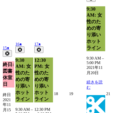
11
の
月
イ
9:30
20
ベ
AM: 女
日
ン
性のた
ト)
めの寄
り添い
ホット
2021
(1
2021
(1
16
●
17
●
ライン
2021
(1
15
●
年
件
年
件
Close
Close
年
件
Close
11
11
の
の
11
の
9:30 AM
–
月
月
イ
イ
9:30
12:30
月
5:00 PM
イ
16
17
終日:
ベ
ベ
AM: 女
PM: 女
15
2021年11
ベ
日
日
ン
ン
図書
日
性のた
性のた
月20日
ン
ト)
ト)
休室
ト)
めの寄
めの寄
続きを読
日
り添い
り添い
む
ホット
ホット
2021
2021
2
18
19
21
終日
年
年
ライン
ライン
2021
11
11
1
年11
月
月
9:30 AM
–
12:30 PM
月15