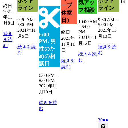
ホット
ホット
2
14
気アッ
ーブ
終日
ライン
ライン
プ相談
2021
休室
1
年11
9:30 AM
–
9:30 AM
–
日）
10:00 AM
月8日
1
5:00 PM
5:00 PM
–
5:00
2021年11
2021年11
PM
終日
続き
6:00
月9日
月13日
2021年11
2021年
を読
PM: 男
月12日
11月11
む
続きを読
続きを読
性のた
日
む
む
続きを読
めの相
む
続きを
談日
読む
6:00 PM
–
8:00 PM
2021年11
月10日
続きを読
む
2021
(2
20
●●
年
件
Close