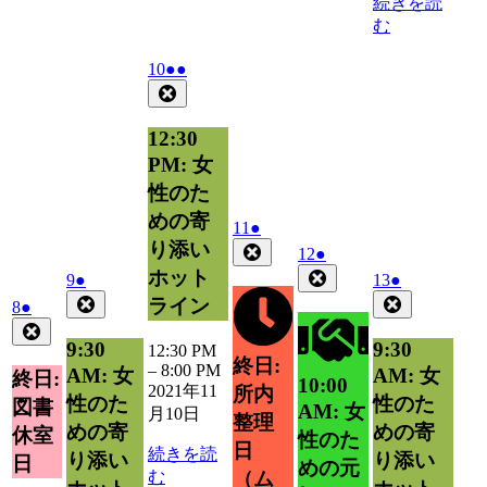
続きを読
む
2021
(2
10
●●
年
件
Close
11
の
月
イ
12:30
10
ベ
PM: 女
日
ン
性のた
ト)
めの寄
2021
(1
11
●
年
件
り添い
Close
2021
(1
12
●
11
の
年
件
Close
ホット
2021
(1
2021
(1
9
●
13
●
月
イ
11
の
年
件
年
件
Close
Close
ライン
2021
(1
8
●
11
ベ
月
イ
11
11
の
の
年
件
Close
日
12
ン
月
ベ
月
イ
イ
9:30
9:30
11
の
12:30 PM
日
ト)
9
13
終日:
ン
ベ
ベ
月
–
8:00 PM
イ
AM: 女
AM: 女
終日:
10:00
日
日
ト)
8
ン
ン
2021年11
所内
ベ
性のた
性のた
図書
AM: 女
日
ト)
ト)
月10日
ン
整理
めの寄
めの寄
休室
性のた
ト)
日
続きを読
り添い
り添い
日
めの元
む
（ム