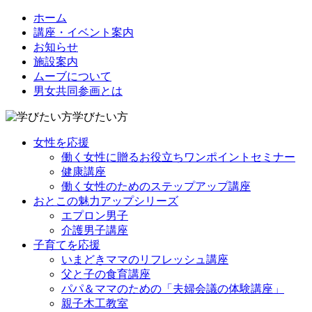
ホーム
講座・イベント案内
お知らせ
施設案内
ムーブについて
男女共同参画とは
学びたい方
女性を応援
働く女性に贈るお役立ちワンポイントセミナー
健康講座
働く女性のためのステップアップ講座
おとこの魅力アップシリーズ
エプロン男子
介護男子講座
子育てを応援
いまどきママのリフレッシュ講座
父と子の食育講座
パパ＆ママのための「夫婦会議の体験講座」
親子木工教室