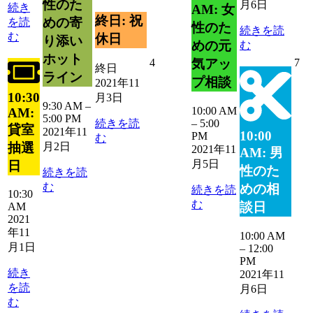
11
の
性のた
月6日
続き
AM: 女
ト)
月
イ
終日: 祝
めの寄
を読
性のた
3
続きを読
ベ
む
休日
り添い
日
めの元
む
ン
ホット
ト)
2021
20
4
7
気アッ
終日
年
年
ライン
プ相談
2021年11
11
11
10:30
月3日
月
月
9:30 AM
–
10:00 AM
AM:
4
7
5:00 PM
続きを読
–
5:00
貸室
日
日
2021年11
10:00
PM
む
抽選
月2日
2021年11
AM: 男
月5日
日
性のた
続きを読
む
めの相
続きを読
10:30
む
談日
AM
2021
年11
10:00 AM
月1日
–
12:00
PM
続き
2021年11
を読
月6日
む