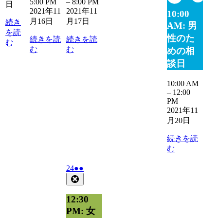
18
19
2
5:00 PM
–
8:00 PM
日
日
日
2021年11
2021年11
10:00
月16日
月17日
続き
AM: 男
を読
性のた
続きを読
続きを読
む
む
む
めの相
談日
10:00 AM
–
12:00
PM
2021年11
月20日
続きを読
む
2021
(2
24
●●
年
件
Close
11
の
月
イ
12:30
24
ベ
PM: 女
日
ン