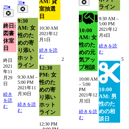
年
件
AM: 貸
Close
2021
(1
30
●
ライン
2021
(1
12
29
●
の
年
件
Close
室抽選
年
件
月
Close
イ
11
の
日
11
3
の
9:30 AM
–
月
ベ
イ
9:30
月
日
5:00 PM
イ
30
ン
終日:
ベ
AM: 女
10:30 AM
29
2021年12
10:00
ベ
日
ト)
ン
図書
2021年12
日
性のた
月4日
ン
AM: 女
ト)
月1日
休室
ト)
めの寄
性のた
続きを読
日
り添い
続きを読
めの元
む
む
ホット
2021
20
2
5
気アッ
終日
年
年
ライン
2021
プ相談
12:30
12
12
年11
PM: 女
月
月
9:30 AM
–
月29
10:00 AM
2
5
性のた
5:00 PM
日
–
5:00
日
日
2021年11
10:00
めの寄
PM
月30日
続き
2021年12
AM: 男
り添い
を読
月3日
性のた
ホット
続きを読
む
む
めの相
続きを読
ライン
む
談日
12:30 PM