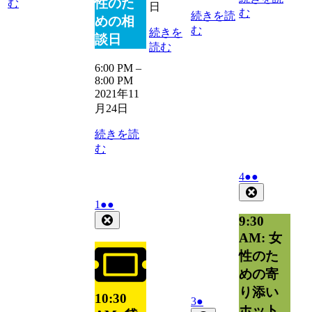
性のた
む
日
む
続きを読
めの相
む
続きを
談日
読む
6:00 PM
–
8:00 PM
2021年11
月24日
続きを読
む
2021
(2
4
●●
年
件
Close
12
2021
(2
の
1
●●
月
年
件
Close
イ
9:30
4
12
の
ベ
AM: 女
日
月
イ
ン
性のた
1
ベ
ト)
日
めの寄
ン
ト)
り添い
10:30
2021
(1
3
●
ホット