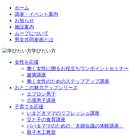
ホーム
講座・イベント案内
お知らせ
施設案内
ムーブについて
男女共同参画とは
学びたい方
女性を応援
働く女性に贈るお役立ちワンポイントセミナー
健康講座
働く女性のためのステップアップ講座
おとこの魅力アップシリーズ
エプロン男子
介護男子講座
子育てを応援
いまどきママのリフレッシュ講座
父と子の食育講座
パパ＆ママのための「夫婦会議の体験講座」
親子木工教室