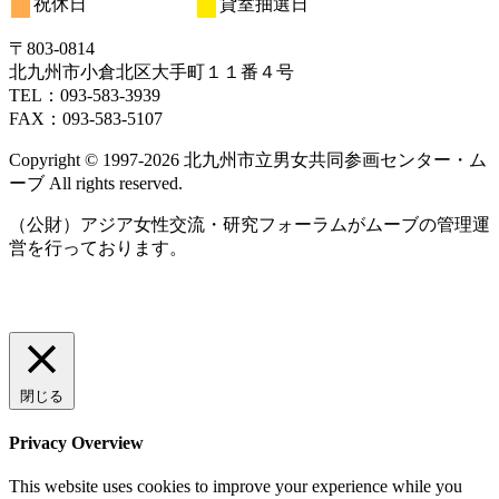
祝休日
貸室抽選日
日
日
日
日
日
日
日
20
21
22
23
24
25
26
月
ト)
月
月
月
月
月
月
ン
ベ
イ
イ
イ
日
日
日
日
日
日
日
27
28
29
30
31
1
2
ト)
ン
ベ
ベ
ベ
〒803‐0814
日
日
日
日
日
日
日
ト)
ン
ン
ン
北九州市小倉北区大手町１１番４号
ト)
ト)
ト)
TEL：093‐583‐3939
FAX：093‐583‐5107
Copyright © 1997‐2026 北九州市立男女共同参画センター・ム
ーブ All rights reserved.
（公財）アジア女性交流・研究フォーラムがムーブの管理運
営を行っております。
閉じる
Privacy Overview
This website uses cookies to improve your experience while you