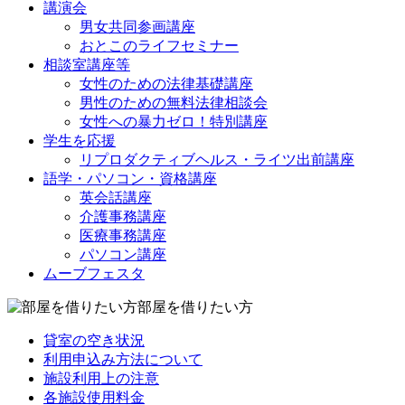
講演会
男女共同参画講座
おとこのライフセミナー
相談室講座等
女性のための法律基礎講座
男性のための無料法律相談会
女性への暴力ゼロ！特別講座
学生を応援
リプロダクティブヘルス・ライツ出前講座
語学・パソコン・資格講座
英会話講座
介護事務講座
医療事務講座
パソコン講座
ムーブフェスタ
部屋を借りたい方
貸室の空き状況
利用申込み方法について
施設利用上の注意
各施設使用料金