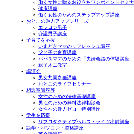
働く女性に贈るお役立ちワンポイントセミナ
健康講座
働く女性のためのステップアップ講座
おとこの魅力アップシリーズ
エプロン男子
介護男子講座
子育てを応援
いまどきママのリフレッシュ講座
父と子の食育講座
パパ＆ママのための「夫婦会議の体験講座」
親子木工教室
講演会
男女共同参画講座
おとこのライフセミナー
相談室講座等
女性のための法律基礎講座
男性のための無料法律相談会
女性への暴力ゼロ！特別講座
学生を応援
リプロダクティブヘルス・ライツ出前講座
語学・パソコン・資格講座