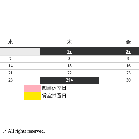
水
木
金
水
木
金
曜
曜
曜
2026
(1
2026
(1
1
●
2
●
日
日
日
年
件
年
件
2026
2026
2026
7
8
9
1
の
1
の
年
年
年
2026
2026
2026
14
15
16
月
イ
月
イ
1
1
1
年
年
年
2026
2026
2026
21
22
23
1
ベ
2
ベ
月
月
月
1
1
1
年
年
年
2026
2026
(1
2026
28
29
●
30
日
ン
日
ン
7
8
9
月
月
月
1
1
1
年
年
件
年
図書休室日
ト)
ト)
日
日
日
14
15
16
月
月
月
1
1
の
1
貸室抽選日
日
日
日
21
22
23
月
月
イ
月
日
日
日
28
29
ベ
30
日
日
ン
日
ト)
rights reserved.