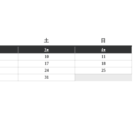
土
日
土
日
曜
曜
2026
(1
2026
(1
3
●
4
●
日
日
年
件
年
件
2026
2026
10
11
1
の
1
の
年
年
2026
2026
17
18
月
イ
月
イ
1
1
年
年
2026
2026
24
25
3
ベ
4
ベ
月
月
1
1
年
年
2026
31
日
ン
日
ン
10
11
月
月
1
1
年
ト)
ト)
日
日
17
18
月
月
1
日
日
24
25
月
日
日
31
日