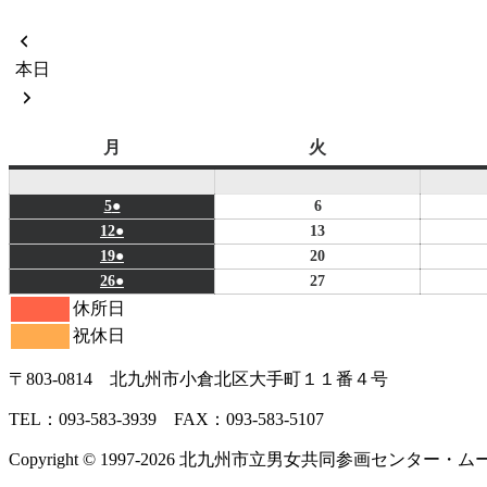
前
へ
本日
次
へ
月
火
月
火
曜
曜
日
日
2026
(1
2026
5
●
6
年
件
年
2026
(1
2026
12
●
13
1
の
1
年
件
年
2026
(1
2026
19
●
20
月
イ
月
1
の
1
年
件
年
2026
(1
2026
26
●
27
5
ベ
6
月
イ
月
1
の
1
年
件
年
休所日
日
ン
日
12
ベ
13
月
イ
月
1
の
1
祝休日
ト)
日
ン
日
19
ベ
20
月
イ
月
ト)
日
ン
日
26
ベ
27
〒803‐0814 北九州市小倉北区大手町１１番４号
ト)
日
ン
日
TEL：093‐583‐3939 FAX：093‐583‐5107
ト)
Copyright © 1997‐2026 北九州市立男女共同参画センター・ムーブ All 