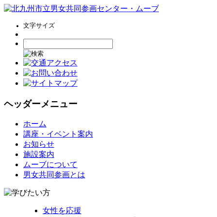
文字サイズ
ヘッダーメニュー
コ
ホーム
ン
講座・イベント案内
テ
お知らせ
ン
施設案内
ツ
ムーブについて
へ
男女共同参画とは
ス
キ
ッ
女性を応援
プ