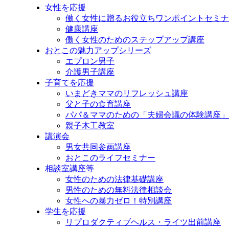
ッ
女性を応援
プ
働く女性に贈るお役立ちワンポイントセミナ
健康講座
働く女性のためのステップアップ講座
おとこの魅力アップシリーズ
エプロン男子
介護男子講座
子育てを応援
いまどきママのリフレッシュ講座
父と子の食育講座
パパ＆ママのための「夫婦会議の体験講座」
親子木工教室
講演会
男女共同参画講座
おとこのライフセミナー
相談室講座等
女性のための法律基礎講座
男性のための無料法律相談会
女性への暴力ゼロ！特別講座
学生を応援
リプロダクティブヘルス・ライツ出前講座