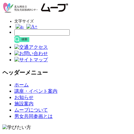
文字サイズ
ヘッダーメニュー
コ
ホーム
ン
講座・イベント案内
テ
お知らせ
ン
施設案内
ツ
ムーブについて
へ
男女共同参画とは
ス
キ