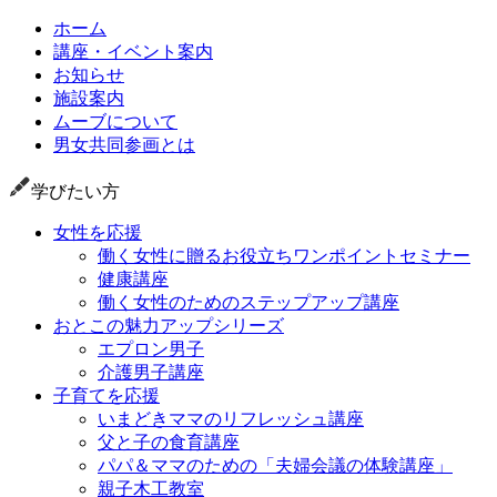
ホーム
講座・イベント案内
お知らせ
施設案内
ムーブについて
男女共同参画とは
学びたい方
女性を応援
働く女性に贈るお役立ちワンポイントセミナー
健康講座
働く女性のためのステップアップ講座
おとこの魅力アップシリーズ
エプロン男子
介護男子講座
子育てを応援
いまどきママのリフレッシュ講座
父と子の食育講座
パパ＆ママのための「夫婦会議の体験講座」
親子木工教室