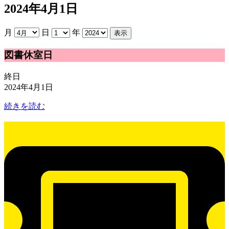
2024年4月1日
月
日
年
図
図書休室日
書
休
終日
室
2024年4月1日
日
続きを読む
貸
室
抽
選
日