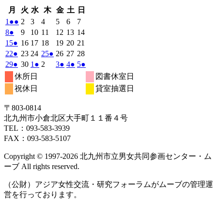
月
火
水
木
金
土
日
月
火
水
木
金
土
日
曜
曜
曜
曜
曜
曜
曜
2024
(2
2024
2024
2024
2024
2024
2024
1
●●
2
3
4
5
6
7
日
日
日
日
日
日
日
年
件
年
年
年
年
年
年
2024
(1
2024
2024
2024
2024
2024
2024
8
●
9
10
11
12
13
14
4
4
4
4
4
4
4
の
年
件
年
年
年
年
年
年
2024
(1
2024
2024
2024
2024
2024
2024
15
●
16
17
18
19
20
21
月
月
月
月
月
月
月
4
イ
4
4
4
4
4
4
の
年
件
年
年
年
年
年
年
2024
(1
2024
2024
2024
(1
2024
2024
2024
22
●
23
24
25
●
26
27
28
1
2
3
4
5
6
7
月
月
月
月
月
月
月
ベ
4
イ
4
4
4
4
4
4
の
年
件
年
年
年
件
年
年
年
2024
(1
2024
2024
(1
2024
2024
(1
2024
(1
2024
(1
29
●
30
1
●
2
3
●
4
●
5
●
日
日
日
日
日
日
日
8
9
10
11
12
13
14
月
月
月
月
月
月
月
ン
ベ
4
イ
4
4
4
4
4
4
の
の
年
件
年
年
件
年
年
件
年
件
年
件
休所日
図書休室日
日
日
日
日
日
日
日
15
16
17
18
19
20
21
月
ト)
月
月
月
月
月
月
ン
ベ
4
イ
4
5
5
イ
5
5
5
の
の
の
の
の
祝休日
貸室抽選日
日
日
日
日
日
日
日
22
23
24
25
26
27
28
月
ト)
月
月
月
月
月
月
ン
ベ
ベ
イ
イ
イ
イ
イ
日
日
日
日
日
日
日
29
30
1
2
3
4
5
ト)
ン
ン
ベ
ベ
ベ
ベ
ベ
〒803‐0814
日
日
日
日
日
日
日
ト)
ト)
ン
ン
ン
ン
ン
北九州市小倉北区大手町１１番４号
ト)
ト)
ト)
ト)
ト)
TEL：093‐583‐3939
FAX：093‐583‐5107
Copyright © 1997‐2026 北九州市立男女共同参画センター・ム
ーブ All rights reserved.
（公財）アジア女性交流・研究フォーラムがムーブの管理運
営を行っております。