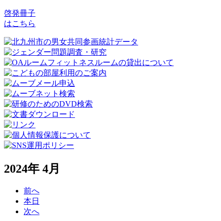
啓発冊子
はこちら
2024年 4月
前へ
本日
次へ