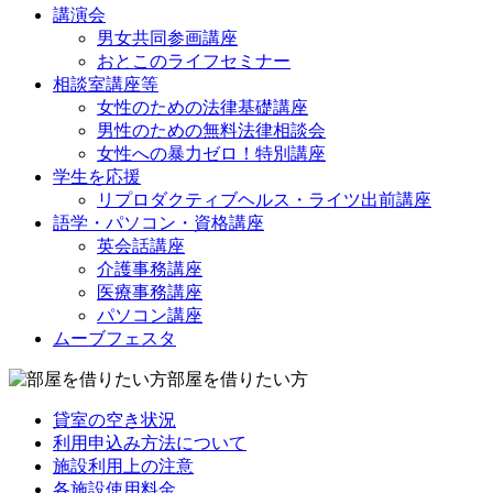
講演会
男女共同参画講座
おとこのライフセミナー
相談室講座等
女性のための法律基礎講座
男性のための無料法律相談会
女性への暴力ゼロ！特別講座
学生を応援
リプロダクティブヘルス・ライツ出前講座
語学・パソコン・資格講座
英会話講座
介護事務講座
医療事務講座
パソコン講座
ムーブフェスタ
部屋を借りたい方
貸室の空き状況
利用申込み方法について
施設利用上の注意
各施設使用料金