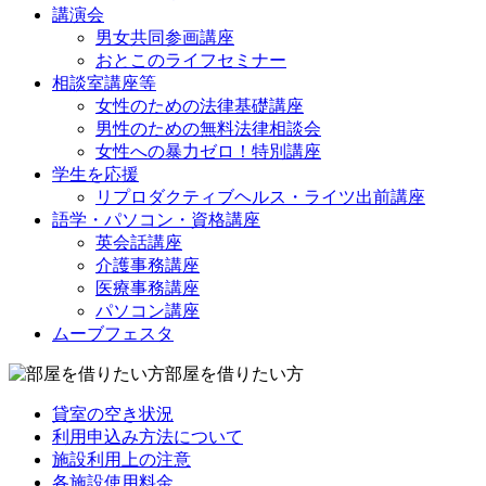
講演会
男女共同参画講座
おとこのライフセミナー
相談室講座等
女性のための法律基礎講座
男性のための無料法律相談会
女性への暴力ゼロ！特別講座
学生を応援
リプロダクティブヘルス・ライツ出前講座
語学・パソコン・資格講座
英会話講座
介護事務講座
医療事務講座
パソコン講座
ムーブフェスタ
部屋を借りたい方
貸室の空き状況
利用申込み方法について
施設利用上の注意
各施設使用料金