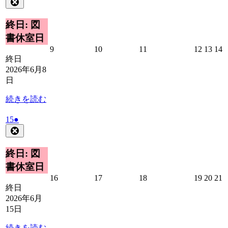
Close
6
の
月
イ
終日: 図
8
ベ
書休室日
日
ン
2026
2026
2026
2026
2026
2
9
10
11
12
13
14
ト)
年
年
年
年
年
終日
6
6
6
6
6
6
2026年6月8
月
月
月
月
月
日
9
10
11
12
13
1
日
日
日
日
日
続きを読む
2026
(1
15
●
年
件
Close
6
の
月
イ
終日: 図
15
ベ
書休室日
日
ン
2026
2026
2026
2026
2026
2
16
17
18
19
20
21
ト)
年
年
年
年
年
終日
6
6
6
6
6
6
2026年6月
月
月
月
月
月
15日
16
17
18
19
20
2
日
日
日
日
日
続きを読む