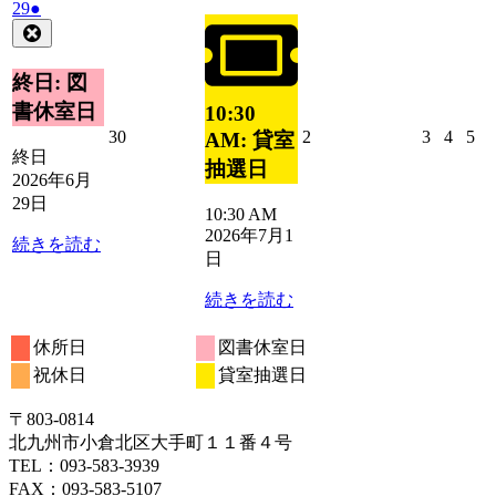
2026
(1
29
●
月
イ
年
件
Close
1
ベ
6
の
日
ン
月
イ
終日: 図
ト)
29
ベ
書休室日
10:30
日
ン
2026
2026
2026
2026
20
30
2
3
4
5
AM: 貸室
ト)
年
年
年
年
年
終日
抽選日
6
7
7
7
7
2026年6月
月
月
月
月
月
29日
10:30 AM
30
2
3
4
5
2026年7月1
日
日
日
日
日
続きを読む
日
続きを読む
休所日
図書休室日
祝休日
貸室抽選日
〒803‐0814
北九州市小倉北区大手町１１番４号
TEL：093‐583‐3939
FAX：093‐583‐5107