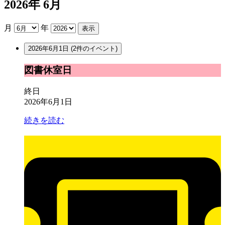
2026年 6月
月
年
2026年6月1日
(2件のイベント)
図
図書休室日
書
休
終日
室
2026年6月1日
日
続きを読む
貸
室
抽
選
日