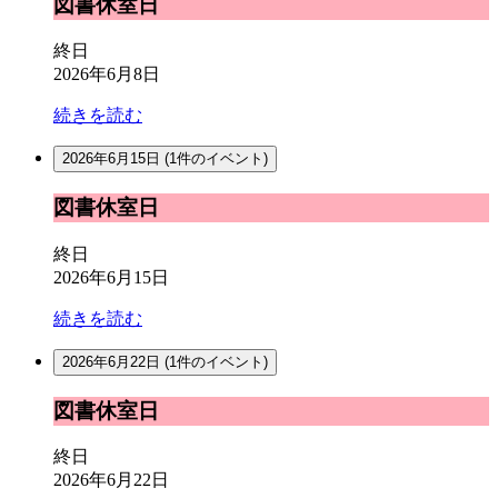
図
図書休室日
書
休
終日
室
2026年6月8日
日
続きを読む
2026年6月15日
(1件のイベント)
図
図書休室日
書
休
終日
室
2026年6月15日
日
続きを読む
2026年6月22日
(1件のイベント)
図
図書休室日
書
休
終日
室
2026年6月22日