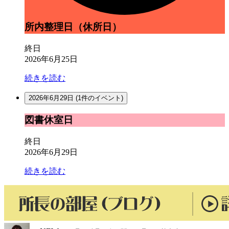
所内整理日（休所日）
終日
2026年6月25日
続きを読む
2026年6月29日
(1件のイベント)
図
図書休室日
書
休
終日
室
2026年6月29日
日
続きを読む