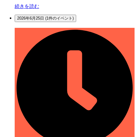
日
続きを読む
2026年6月25日
(1件のイベント)
所
内
整
理
日
（休
所
日）