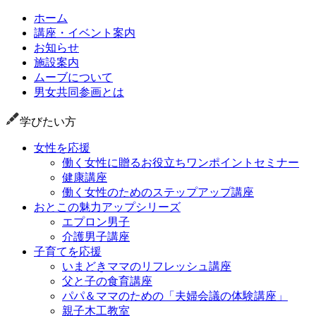
ホーム
講座・イベント案内
お知らせ
施設案内
ムーブについて
男女共同参画とは
学びたい方
女性を応援
働く女性に贈るお役立ちワンポイントセミナー
健康講座
働く女性のためのステップアップ講座
おとこの魅力アップシリーズ
エプロン男子
介護男子講座
子育てを応援
いまどきママのリフレッシュ講座
父と子の食育講座
パパ＆ママのための「夫婦会議の体験講座」
親子木工教室