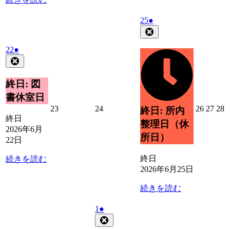
2026
(1
25
●
年
件
Close
6
の
2026
(1
22
●
月
イ
年
件
Close
25
ベ
6
の
日
ン
月
イ
終日: 図
ト)
22
ベ
書休室日
日
ン
2026
2026
2026
2026
2
23
24
26
27
28
終日: 所内
ト)
年
年
年
年
終日
整理日（休
6
6
6
6
6
2026年6月
所日）
月
月
月
月
22日
23
24
26
27
2
日
日
日
日
終日
続きを読む
2026年6月25日
続きを読む
2026
(1
1
●
年
件
Close
7
の