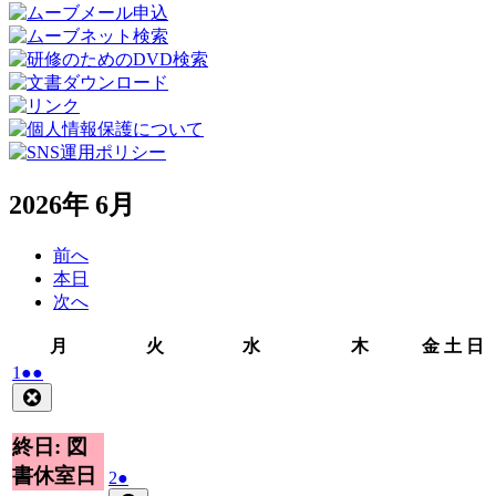
2026年 6月
前へ
本日
次へ
月
火
水
木
金
土
月
火
水
木
金
土
日
曜
曜
曜
曜
曜
曜
2026
(2
1
●●
日
日
日
日
日
日
年
件
Close
6
の
月
イ
終日: 図
1
ベ
書休室日
2026
(1
2
●
日
ン