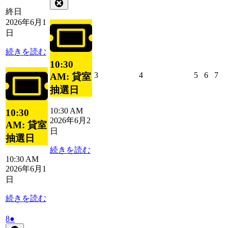
年
件
Close
ト)
6
の
終日
月
イ
2026年6月1
2
ベ
日
日
ン
続きを読む
ト)
10:30
2026
2026
2026
2026
20
3
4
5
6
7
AM: 貸室
年
年
年
年
年
抽選日
6
6
6
6
6
月
月
月
月
月
10:30 AM
10:30
3
4
5
6
7
2026年6月2
AM: 貸室
日
日
日
日
日
日
抽選日
続きを読む
10:30 AM
2026年6月1
日
続きを読む
2026
(1
8
●
年
件