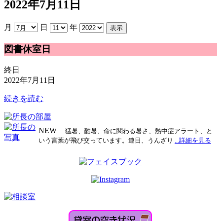
2022年7月11日
月
日
年
図
図書休室日
書
休
終日
室
2022年7月11日
日
続きを読む
NEW
猛暑、酷暑、命に関わる暑さ、熱中症アラート、と
いう言葉が飛び交っています。連日、うんざり
...詳細を見る