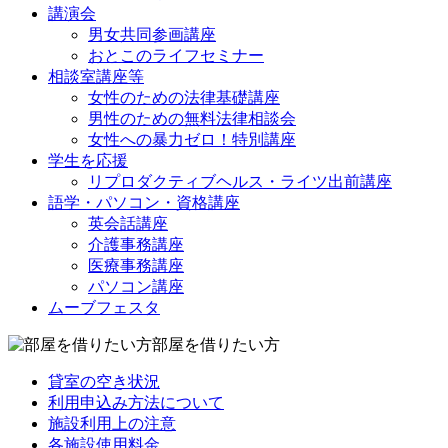
講演会
男女共同参画講座
おとこのライフセミナー
相談室講座等
女性のための法律基礎講座
男性のための無料法律相談会
女性への暴力ゼロ！特別講座
学生を応援
リプロダクティブヘルス・ライツ出前講座
語学・パソコン・資格講座
英会話講座
介護事務講座
医療事務講座
パソコン講座
ムーブフェスタ
部屋を借りたい方
貸室の空き状況
利用申込み方法について
施設利用上の注意
各施設使用料金