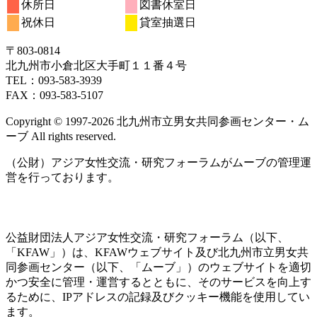
休所日
図書休室日
日
日
日
日
日
日
日
11
12
13
14
15
16
17
月
ト)
月
月
月
ト)
月
ト)
月
月
ン
ベ
7
イ
7
7
7
7
7
7
の
の
祝休日
貸室抽選日
日
日
日
日
日
日
日
18
19
20
21
22
23
24
月
ト)
月
月
月
月
月
月
ン
ベ
イ
イ
日
日
日
日
日
日
日
25
26
27
28
29
30
31
ト)
ン
ベ
ベ
〒803‐0814
日
日
日
日
日
日
日
ト)
ン
ン
北九州市小倉北区大手町１１番４号
ト)
ト)
TEL：093‐583‐3939
FAX：093‐583‐5107
Copyright © 1997‐2026 北九州市立男女共同参画センター・ム
ーブ All rights reserved.
（公財）アジア女性交流・研究フォーラムがムーブの管理運
営を行っております。
公益財団法人アジア女性交流・研究フォーラム（以下、
「KFAW」）は、KFAWウェブサイト及び北九州市立男女共
同参画センター（以下、「ムーブ」）のウェブサイトを適切
かつ安全に管理・運営するとともに、そのサービスを向上す
るために、IPアドレスの記録及びクッキー機能を使用してい
ます。